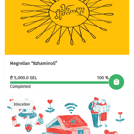
Megrelian “Bzhaminoli”
₾
5,000.0
GEL
100 %
Completed
Education