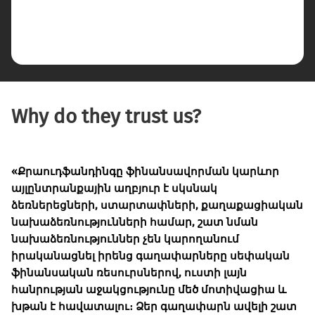
Why do they trust us?
«Քրաուդֆանդինգը ֆինանսավորման կարևոր
այլընտրանքային աղբյուր է սկսնակ
ձեռներեցների, ստարտափների, քաղաքացիական
նախաձեռնությունների համար, շատ նման
նախաձեռնություններ չեն կարողանում
Նանա Բագալիշվիլի
իրականացնել իրենց գաղափարները սեփական
Քաղաքացիական ակտիվիստ,
ֆինանսական ռեսուրսներով, ուստի լայն
Քամրան Աֆանդիև
«գաղափարների մրցույթի»
հանրության աջակցությունը մեծ մոտիվացիա և
Քաղաքացիական ակտիվիստ
մասնակից.
խթան է հավատալու։ Ձեր գաղափարն ավելի շատ