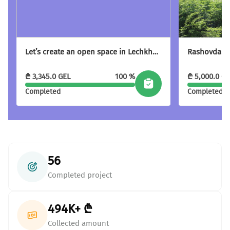
Caring for Animals
Champion the creation of a more hospitable environment for
animals.
Let’s create an open space in Lechkhumi
Give more
With your support we will be able to provide more
₾
3,345.0
GEL
100 %
₾
5,000.0
GE
changes and more development
Completed
Completed
All initiatives
56
Completed project
494K+ ₾
Collected amount