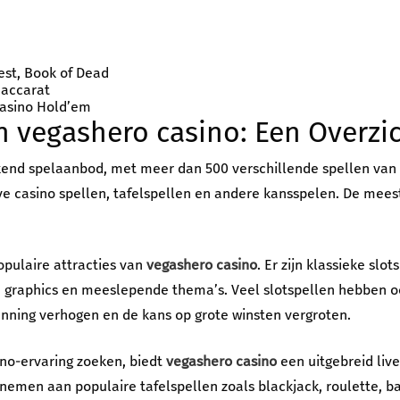
est, Book of Dead
Baccarat
Casino Hold’em
 vegashero casino: Een Overzi
end spelaanbod, met meer dan 500 verschillende spellen va
ve casino spellen, tafelspellen en andere kansspelen. De meest
opulaire attracties van
vegashero casino
. Er zijn klassieke sl
raphics en meeslepende thema’s. Veel slotspellen hebben ook 
anning verhogen en de kans op grote winsten vergroten.
no-ervaring zoeken, biedt
vegashero casino
een uitgebreid live
emen aan populaire tafelspellen zoals blackjack, roulette, bac