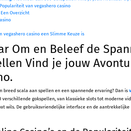
Populariteit van vegashero casino
 Een Overzicht
asino
m vegashero casino een Slimme Keuze is
aar Om en Beleef de Span
len Vind je jouw Avontuu
no.
n breed scala aan spellen en een spannende ervaring? Dan is
 verschillende gokspellen, van klassieke slots tot moderne vide
 wat wils. De gebruiksvriendelijke interface en de aantrekkeli