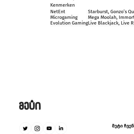
Kenmerken
NetEnt
Starburst, Gonzo’s Qu
Microgaming
Mega Moolah, Immort
Evolution Gaming
Live Blackjack, Live 
მეტი ჩვე