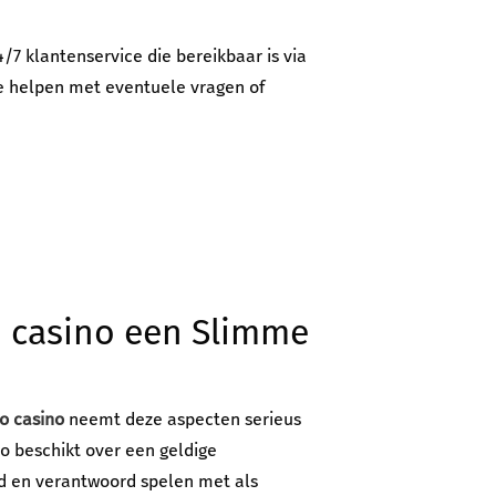
/7 klantenservice die bereikbaar is via
te helpen met eventuele vragen of
o casino een Slimme
o casino
neemt deze aspecten serieus
no beschikt over een geldige
eid en verantwoord spelen met als