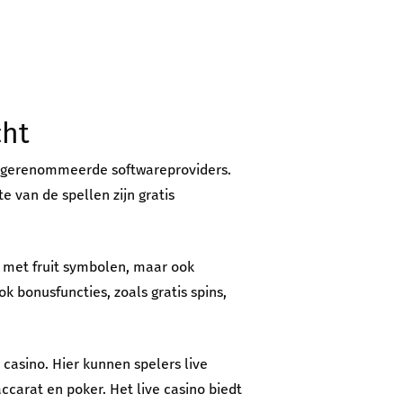
cht
n gerenommeerde softwareproviders.
e van de spellen zijn gratis
ots met fruit symbolen, maar ook
bonusfuncties, zoals gratis spins,
 casino. Hier kunnen spelers live
carat en poker. Het live casino biedt