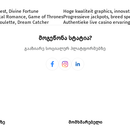
est, Divine Fortune
Hoge kwaliteit graphics, innovat
al Romance, Game of Thrones
Progressieve jackpots, breed s
Roulette, Dream Catcher
Authentieke live casino ervaring
მოგეწონა სტატია?
გააზიარე სოციალურ პლატფორმებზე
ნზე
მომხმარებელი