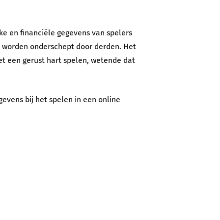
e en financiële gegevens van spelers
an worden onderschept door derden. Het
t een gerust hart spelen, wetende dat
gevens bij het spelen in een online