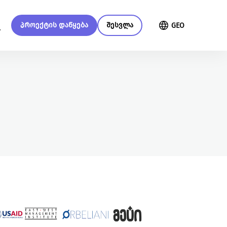
პროექტის დაწყება
შესვლა
GEO
მენი
მეტი ჩვენზე
გაეცი მეტი
გაეცანი სახელმძღვანელოს
თქვენი მხარდაჭერით
ქრაუდფანდინგის შესახებ
შევძლებთ მეტი ცვლილებისა და
მეტი განვითარების
უზრუნველყოფას
წაიკითხე მეტი
ყველა ინიციატივა