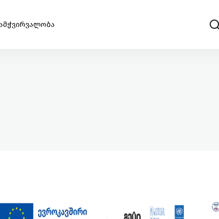
ამჭვირვალობა
სტარტაპი
საწვდომობა
გააძლიერე უნიკალური პროდუქტები და შექ
ინოვაციები.
ცხოველებზე ზრუნვა
რი
იზრუნე ცხოველების უკეთეს გარემოზე
კულტურა/ხელოვნება
ი
შექმენი კულტურულ სივრცეები, განავითარე
კრეატიულობა შენს თემში