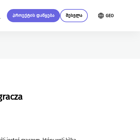
პროექტის დაწყება
შესვლა
GEO
მენი
მეტი ჩვენზე
გაეცი მეტი
გაეცანი სახელმძღვანელოს
თქვენი მხარდაჭერით
ქრაუდფანდინგის შესახებ
შევძლებთ მეტი ცვლილებისა და
gracza
მეტი განვითარების
უზრუნველყოფას
წაიკითხე მეტი
ყველა ინიციატივა
li jesteś graczem, który woli kilka