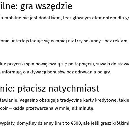
ilne: gra wszędzie
a mobilne nie jest dodatkiem, lecz głównym elementem dla gr
nie, interfejs ładuje się w mniej niż trzy sekundy—bez rekla
ku: przyciski spin powiększają się po tapnięciu, suwaki do staw
 informują o aktywacji bonusów bez odrywania od gry.
nie: płacisz natychmiast
tawianie. Vegasino obsługuje tradycyjne karty kredytowe, takie 
coin—każda przetwarzana w mniej niż minutę.
płaty, domyślny dzienny limit to €500, ale jeśli grasz krótkimi