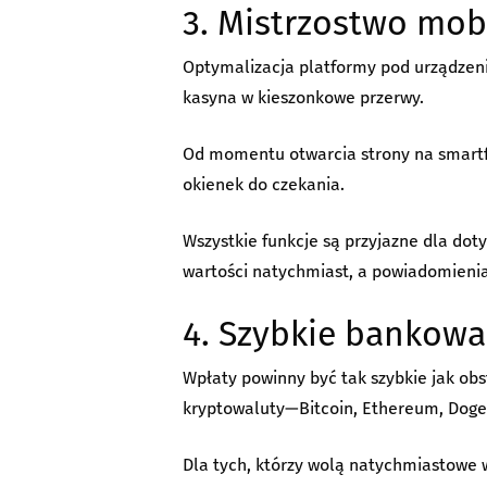
3. Mistrzostwo mob
Optymalizacja platformy pod urządzeni
kasyna w kieszonkowe przerwy.
Od momentu otwarcia strony na smartfo
okienek do czekania.
Wszystkie funkcje są przyjazne dla doty
wartości natychmiast, a powiadomienia
4. Szybkie bankowa
Wpłaty powinny być tak szybkie jak obs
kryptowaluty—Bitcoin, Ethereum, Doge
Dla tych, którzy wolą natychmiastowe wy