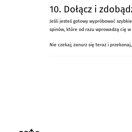
10. Dołącz i zdobą
Jeśli jesteś gotowy wypróbować szybkie
spinów, które od razu wprowadzą cię w 
Nie czekaj; zanurz się teraz i przekon