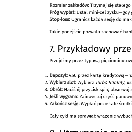
Rozmiar zakładów:
Trzymaj się stałego 
Próg wypłat:
Ustal mini‑cel zysku—gdy g
Stop‑loss:
Ogranicz każdą sesję do mak
Takie podejście pozwala zachować bankr
7. Przykładowy prze
Przejdźmy przez typową pięciominutow
Depozyt:
€50 przez kartę kredytową—n
Wybierz slot:
Wybierz
Turbo Rummy
, u
Obrót:
Naciśnij przycisk spin; obserwuj
Jeśli wygrana:
Zainwestuj część ponownie
Zakończ sesję:
Wypłać pozostałe środki 
Cały cykl ma sprawiać wrażenie wybuch