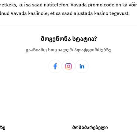
hetkeks, kui sa saad nutitelefon. Vavada promo code on ka võim
nud Vavada kasiinole, et sa saad alustada kasino tegevust.
მოგეწონა სტატია?
გააზიარე სოციალურ პლატფორმებზე
ნზე
მომხმარებელი