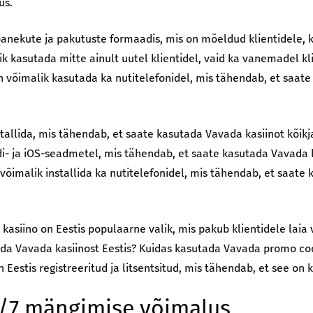
us.
nekute ja pakutuste formaadis, mis on mõeldud klientidele, 
k kasutada mitte ainult uutel klientidel, vaid ka vanemadel kl
n võimalik kasutada ka nutitelefonidel, mis tähendab, et saat
tallida, mis tähendab, et saate kasutada Vavada kasiinot kõikj
di- ja iOS-seadmetel, mis tähendab, et saate kasutada Vavada ka
õimalik installida ka nutitelefonidel, mis tähendab, et saate k
kasiino on Eestis populaarne valik, mis pakub klientidele laia
ada Vavada kasiinost Eestis? Kuidas kasutada Vavada promo co
 Eestis registreeritud ja litsentsitud, mis tähendab, et see on 
4/7 mängimise võimalus