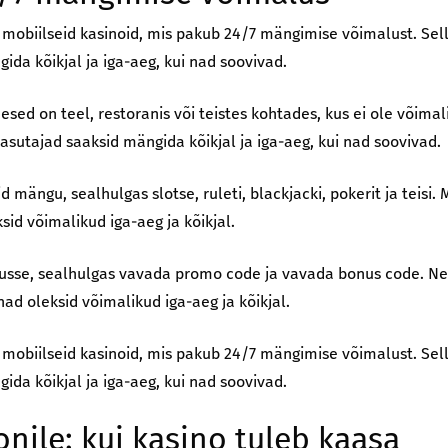
mobiilseid kasinoid, mis pakub 24/7 mängimise võimalust. Sell
gida kõikjal ja iga-aeg, kui nad soovivad.
imesed on teel, restoranis või teistes kohtades, kus ei ole võim
kasutajad saaksid mängida kõikjal ja iga-aeg, kui nad soovivad.
mängu, sealhulgas slotse, ruleti, blackjacki, pokerit ja teisi. 
sid võimalikud iga-aeg ja kõikjal.
usse, sealhulgas vavada promo code ja vavada bonus code. Need
nad oleksid võimalikud iga-aeg ja kõikjal.
mobiilseid kasinoid, mis pakub 24/7 mängimise võimalust. Sell
gida kõikjal ja iga-aeg, kui nad soovivad.
nile: kui kasino tuleb kaasa