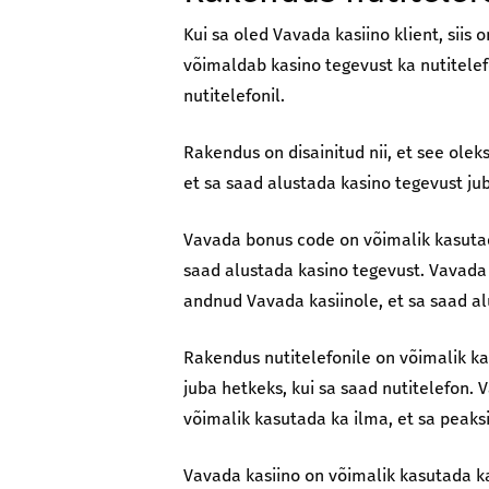
Kui sa oled Vavada kasiino klient, siis
võimaldab kasino tegevust ka nutitelef
nutitelefonil.
Rakendus on disainitud nii, et see olek
et sa saad alustada kasino tegevust jub
Vavada bonus code on võimalik kasutada
saad alustada kasino tegevust. Vavada
andnud Vavada kasiinole, et sa saad al
Rakendus nutitelefonile on võimalik ka
juba hetkeks, kui sa saad nutitelefon.
võimalik kasutada ka ilma, et sa peaksi
Vavada kasiino on võimalik kasutada ka 