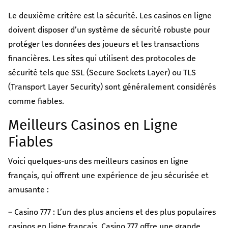
Le deuxième critère est la sécurité. Les casinos en ligne
doivent disposer d’un système de sécurité robuste pour
protéger les données des joueurs et les transactions
financières. Les sites qui utilisent des protocoles de
sécurité tels que SSL (Secure Sockets Layer) ou TLS
(Transport Layer Security) sont généralement considérés
comme fiables.
Meilleurs Casinos en Ligne
Fiables
Voici quelques-uns des meilleurs casinos en ligne
français, qui offrent une expérience de jeu sécurisée et
amusante :
– Casino 777 : L’un des plus anciens et des plus populaires
casinos en ligne français, Casino 777 offre une grande