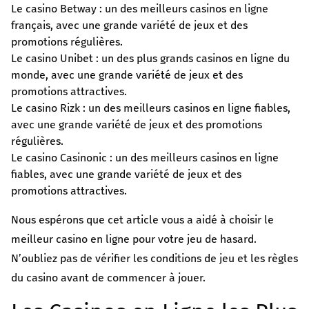
Le casino Betway : un des meilleurs casinos en ligne
français, avec une grande variété de jeux et des
promotions régulières.
Le casino Unibet : un des plus grands casinos en ligne du
monde, avec une grande variété de jeux et des
promotions attractives.
Le casino Rizk : un des meilleurs casinos en ligne fiables,
avec une grande variété de jeux et des promotions
régulières.
Le casino Casinonic : un des meilleurs casinos en ligne
fiables, avec une grande variété de jeux et des
promotions attractives.
Nous espérons que cet article vous a aidé à choisir le
meilleur casino en ligne pour votre jeu de hasard.
N’oubliez pas de vérifier les conditions de jeu et les règles
du casino avant de commencer à jouer.