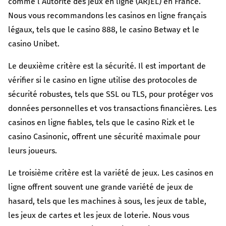
comme l’Autorité des jeux en ligne (ARJEL) en France.
Nous vous recommandons les casinos en ligne français
légaux, tels que le casino 888, le casino Betway et le
casino Unibet.
Le deuxième critère est la sécurité. Il est important de
vérifier si le casino en ligne utilise des protocoles de
sécurité robustes, tels que SSL ou TLS, pour protéger vos
données personnelles et vos transactions financières. Les
casinos en ligne fiables, tels que le casino Rizk et le
casino Casinonic, offrent une sécurité maximale pour
leurs joueurs.
Le troisième critère est la variété de jeux. Les casinos en
ligne offrent souvent une grande variété de jeux de
hasard, tels que les machines à sous, les jeux de table,
les jeux de cartes et les jeux de loterie. Nous vous