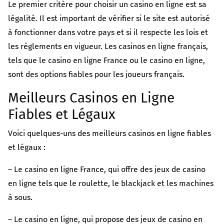
Le premier critère pour choisir un casino en ligne est sa
légalité. Il est important de vérifier si le site est autorisé
à fonctionner dans votre pays et si il respecte les lois et
les règlements en vigueur. Les casinos en ligne français,
tels que le casino en ligne France ou le casino en ligne,
sont des options fiables pour les joueurs français.
Meilleurs Casinos en Ligne
Fiables et Légaux
Voici quelques-uns des meilleurs casinos en ligne fiables
et légaux :
– Le casino en ligne France, qui offre des jeux de casino
en ligne tels que le roulette, le blackjack et les machines
à sous.
– Le casino en ligne, qui propose des jeux de casino en