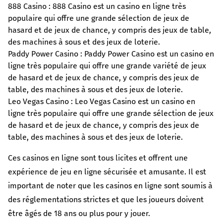
888 Casino : 888 Casino est un casino en ligne très
populaire qui offre une grande sélection de jeux de
hasard et de jeux de chance, y compris des jeux de table,
des machines à sous et des jeux de loterie.
Paddy Power Casino : Paddy Power Casino est un casino en
ligne très populaire qui offre une grande variété de jeux
de hasard et de jeux de chance, y compris des jeux de
table, des machines à sous et des jeux de loterie.
Leo Vegas Casino : Leo Vegas Casino est un casino en
ligne très populaire qui offre une grande sélection de jeux
de hasard et de jeux de chance, y compris des jeux de
table, des machines à sous et des jeux de loterie.
Ces casinos en ligne sont tous licites et offrent une
expérience de jeu en ligne sécurisée et amusante. Il est
important de noter que les casinos en ligne sont soumis à
des réglementations strictes et que les joueurs doivent
être âgés de 18 ans ou plus pour y jouer.