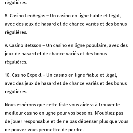
régulières.
8. Casino LeoVegas – Un casino en ligne fiable et légal,
avec des jeux de hasard et de chance variés et des bonus
régulières.
9. Casino Betsson – Un casino en ligne populaire, avec des
jeux de hasard et de chance variés et des bonus
régulières.
10. Casino Expekt – Un casino en ligne fiable et légal,
avec des jeux de hasard et de chance variés et des bonus
régulières.
Nous espérons que cette liste vous aidera à trouver le
meilleur casino en ligne pour vos besoins. N’oubliez pas
de jouer responsable et de ne pas dépenser plus que vous
ne pouvez vous permettre de perdre.