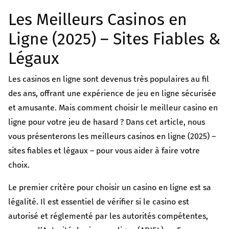
Les Meilleurs Casinos en
Ligne (2025) – Sites Fiables &
Légaux
Les casinos en ligne sont devenus très populaires au fil
des ans, offrant une expérience de jeu en ligne sécurisée
et amusante. Mais comment choisir le meilleur casino en
ligne pour votre jeu de hasard ? Dans cet article, nous
vous présenterons les meilleurs casinos en ligne (2025) –
sites fiables et légaux – pour vous aider à faire votre
choix.
Le premier critère pour choisir un casino en ligne est sa
légalité. Il est essentiel de vérifier si le casino est
autorisé et réglementé par les autorités compétentes,