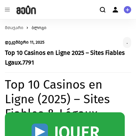
მთავარი
განათლება
ბლოგი
ჩვენ შესახებ
შეცვალე განათლების ხარისხი და მასზე
ჩვენ შესახებ
დეკემბერი 11, 2025
.
ხელმისაწვდომობა
მომხმარებელი
ჯანმრთელობა
Top 10 Casinos en Ligne 2025 – Sites Fiables
კითხვა-პასუხი
შექმენი გარემო უკეთესი მენტალური და ფიზიკური
პერსონალური ინფორმაცია
Lgaux.7791
ჯანმრთელობისთვის.
გარემოს დაცვა
მეტი ჩვენზე
Top 10 Casinos en
იზრუნე დედამიწის მომავლზე და დაუჭირე მხარი
გაეცანი სახელმძღვანელოს ქრაუდფანდინგის
გარემოსდაცვით ინიციატივებს
შესახებ
Ligne (2025) – Sites
სტარტაპი
გააძლიერე უნიკალური პროდუქტები და შექმენი
წაიკითხე მეტი
Fiables & Légaux
ინოვაციები.
ცხოველებზე ზრუნვა
JOUER
იზრუნე ცხოველების უკეთეს გარემოზე