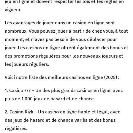
jeu en ligne et doivent respecter les lois et les règles en
vigueur.
Les avantages de jouer dans un casino en ligne sont
nombreux. Vous pouvez jouer à partir de chez vous, à tout
moment, et n’avez pas besoin de vous déplacer pour
jouer. Les casinos en ligne offrent également des bonus et
des promotions régulières pour les nouveaux joueurs et
les joueurs réguliers.
Voici notre liste des meilleurs casinos en ligne (2025) :
1. Casino 777 – Un des plus grands casinos en ligne, avec
plus de 1 000 jeux de hasard et de chance.
2. Casino Rizk – Un casino en ligne fiable et légal, avec
des jeux de hasard et de chance variés et des bonus
régulières.