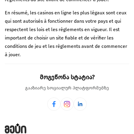
En résumé, les casinos en ligne les plus légaux sont ceux
qui sont autorisés à fonctionner dans votre pays et qui
respectent les lois et les règlements en vigueur. Il est
important de choisir un site fiable et de vérifier les
conditions de jeu et les règlements avant de commencer
à jouer.
მოგეწონა სტატია?
გააზიარე სოციალურ პლატფორმებზე