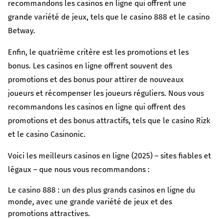
recommandons les casinos en ligne qui offrent une
grande variété de jeux, tels que le casino 888 et le casino
Betway.
Enfin, le quatrième critère est les promotions et les
bonus. Les casinos en ligne offrent souvent des
promotions et des bonus pour attirer de nouveaux
joueurs et récompenser les joueurs réguliers. Nous vous
recommandons les casinos en ligne qui offrent des
promotions et des bonus attractifs, tels que le casino Rizk
et le casino Casinonic.
Voici les meilleurs casinos en ligne (2025) – sites fiables et
légaux – que nous vous recommandons :
Le casino 888 : un des plus grands casinos en ligne du
monde, avec une grande variété de jeux et des
promotions attractives.