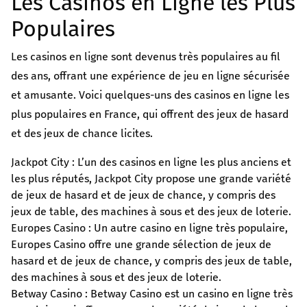
Les Casinos en Ligne les Plus
Populaires
Les casinos en ligne sont devenus très populaires au fil
des ans, offrant une expérience de jeu en ligne sécurisée
et amusante. Voici quelques-uns des casinos en ligne les
plus populaires en France, qui offrent des jeux de hasard
et des jeux de chance licites.
Jackpot City : L’un des casinos en ligne les plus anciens et
les plus réputés, Jackpot City propose une grande variété
de jeux de hasard et de jeux de chance, y compris des
jeux de table, des machines à sous et des jeux de loterie.
Europes Casino : Un autre casino en ligne très populaire,
Europes Casino offre une grande sélection de jeux de
hasard et de jeux de chance, y compris des jeux de table,
des machines à sous et des jeux de loterie.
Betway Casino : Betway Casino est un casino en ligne très