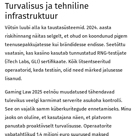
Turvalisus ja tehniline
infrastruktuur
Võtsin luubi alla ka taustasüsteemid. 2024. aasta
riskihinnang näitas selgelt, et ohud on koondunud pigem
teenusepakkujatesse kui brändidesse endisse. Seetõttu
vaatasin, kas kasiino kasutab tunnustatud RNG-testijate
(iTech Labs, GLI) sertifikaate. Kõik litsentseeritud
operaatorid, keda testisin, olid need märked jalusesse
lisanud.
Gaming Law 2025 eelnõu muudatused tähendavad
tulevikus veelgi karmimat serverite asukoha kontrolli.
See on vajalik samm küberkuritegude ennetamiseks. Minu
jaoks on oluline, et kasutajana näen, et platvorm
panustab proaktiivselt turvalisusse. Operaatorite
vabatahtlikud 1,4 miljoni euro suurused maksed