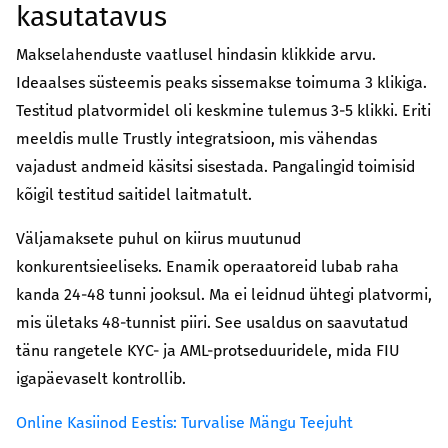
kasutatavus
Makselahenduste vaatlusel hindasin klikkide arvu.
Ideaalses süsteemis peaks sissemakse toimuma 3 klikiga.
Testitud platvormidel oli keskmine tulemus 3-5 klikki. Eriti
meeldis mulle Trustly integratsioon, mis vähendas
vajadust andmeid käsitsi sisestada. Pangalingid toimisid
kõigil testitud saitidel laitmatult.
Väljamaksete puhul on kiirus muutunud
konkurentsieeliseks. Enamik operaatoreid lubab raha
kanda 24-48 tunni jooksul. Ma ei leidnud ühtegi platvormi,
mis ületaks 48-tunnist piiri. See usaldus on saavutatud
tänu rangetele KYC- ja AML-protseduuridele, mida FIU
igapäevaselt kontrollib.
Online Kasiinod Eestis: Turvalise Mängu Teejuht