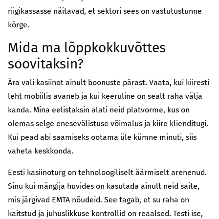
riigikassasse näitavad, et sektori sees on vastutustunne
kõrge.
Mida ma lõppkokkuvõttes
soovitaksin?
Ära vali kasiinot ainult boonuste pärast. Vaata, kui kiiresti
leht mobiilis avaneb ja kui keeruline on sealt raha välja
kanda. Mina eelistaksin alati neid platvorme, kus on
olemas selge enesevälistuse võimalus ja kiire klienditugi.
Kui pead abi saamiseks ootama üle kümne minuti, siis
vaheta keskkonda.
Eesti kasiinoturg on tehnoloogiliselt äärmiselt arenenud.
Sinu kui mängija huvides on kasutada ainult neid saite,
mis järgivad EMTA nõudeid. See tagab, et su raha on
kaitstud ja juhuslikkuse kontrollid on reaalsed. Testi ise,