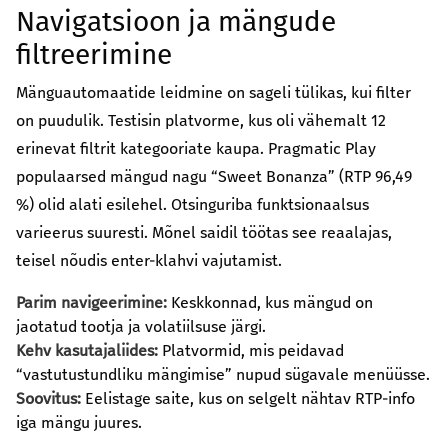
Navigatsioon ja mängude
filtreerimine
Mänguautomaatide leidmine on sageli tülikas, kui filter
on puudulik. Testisin platvorme, kus oli vähemalt 12
erinevat filtrit kategooriate kaupa. Pragmatic Play
populaarsed mängud nagu “Sweet Bonanza” (RTP 96,49
%) olid alati esilehel. Otsinguriba funktsionaalsus
varieerus suuresti. Mõnel saidil töötas see reaalajas,
teisel nõudis enter-klahvi vajutamist.
Parim navigeerimine:
Keskkonnad, kus mängud on
jaotatud tootja ja volatiilsuse järgi.
Kehv kasutajaliides:
Platvormid, mis peidavad
“vastutustundliku mängimise” nupud sügavale menüüsse.
Soovitus:
Eelistage saite, kus on selgelt nähtav RTP-info
iga mängu juures.