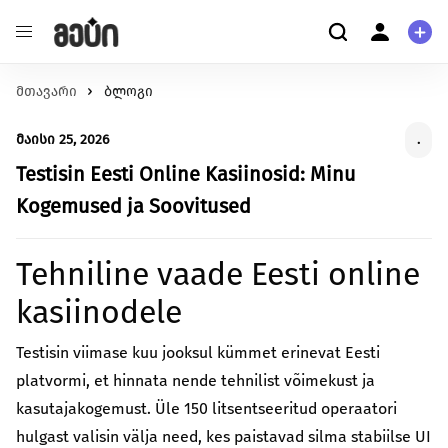
მთავარი
განათლება
ბლოგი
ჩვენ შესახებ
შეცვალე განათლების ხარისხი და მასზე
ჩვენ შესახებ
მაისი 25, 2026
.
ხელმისაწვდომობა
მომხმარებელი
ჯანმრთელობა
Testisin Eesti Online Kasiinosid: Minu
კითხვა-პასუხი
შექმენი გარემო უკეთესი მენტალური და ფიზიკური
პერსონალური ინფორმაცია
Kogemused ja Soovitused
ჯანმრთელობისთვის.
გარემოს დაცვა
მეტი ჩვენზე
Tehniline vaade Eesti online
იზრუნე დედამიწის მომავლზე და დაუჭირე მხარი
გაეცანი სახელმძღვანელოს ქრაუდფანდინგის
გარემოსდაცვით ინიციატივებს
kasiinodele
შესახებ
სტარტაპი
გააძლიერე უნიკალური პროდუქტები და შექმენი
Testisin viimase kuu jooksul kümmet erinevat Eesti
წაიკითხე მეტი
ინოვაციები.
platvormi, et hinnata nende tehnilist võimekust ja
ცხოველებზე ზრუნვა
kasutajakogemust. Üle 150 litsentseeritud operaatori
იზრუნე ცხოველების უკეთეს გარემოზე
hulgast valisin välja need, kes paistavad silma stabiilse UI