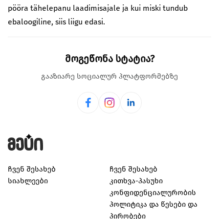
pööra tähelepanu laadimisajale ja kui miski tundub
ebaloogiline, siis liigu edasi.
მოგეწონა სტატია?
გააზიარე სოციალურ პლატფორმებზე
ჩვენ შესახებ
ჩვენ შესახებ
სიახლეები
კითხვა-პასუხი
კონფიდენციალურობის
პოლიტიკა და წესები და
პირობები