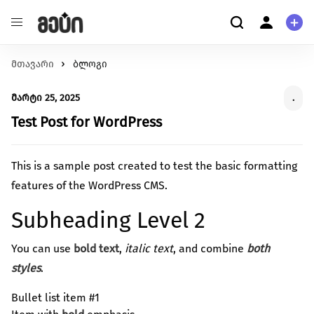
მთავარი
განათლება
ბლოგი
ჩვენ შესახებ
შეცვალე განათლების ხარისხი და მასზე
ჩვენ შესახებ
მარტი 25, 2025
.
ხელმისაწვდომობა
მომხმარებელი
ჯანმრთელობა
Test Post for WordPress
კითხვა-პასუხი
შექმენი გარემო უკეთესი მენტალური და ფიზიკური
პერსონალური ინფორმაცია
ჯანმრთელობისთვის.
This is a sample post created to test the basic formatting
გარემოს დაცვა
მეტი ჩვენზე
features of the WordPress CMS.
იზრუნე დედამიწის მომავლზე და დაუჭირე მხარი
გაეცანი სახელმძღვანელოს ქრაუდფანდინგის
გარემოსდაცვით ინიციატივებს
Subheading Level 2
შესახებ
სტარტაპი
გააძლიერე უნიკალური პროდუქტები და შექმენი
You can use
bold text
,
italic text
, and combine
both
წაიკითხე მეტი
ინოვაციები.
styles
.
ცხოველებზე ზრუნვა
Bullet list item #1
იზრუნე ცხოველების უკეთეს გარემოზე