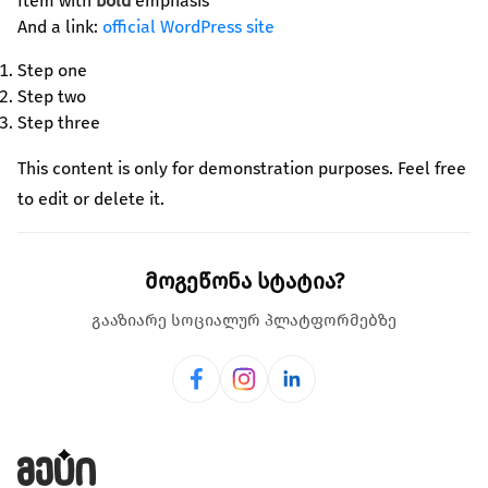
Item with
კულტურა/ხელოვნება
bold
emphasis
And a link:
official WordPress site
შექმენი კულტურულ სივრცეები, განავითარე
კრეატიულობა შენს თემში
Step one
Step two
გაეცი მეტი
Step three
თქვენი მხარდაჭერით შევძლებთ მეტი
This content is only for demonstration purposes. Feel free
ცვლილებისა და მეტი განვითარების
to edit or delete it.
უზრუნველყოფას
ყველა ინიციატივა
მოგეწონა სტატია?
გააზიარე სოციალურ პლატფორმებზე