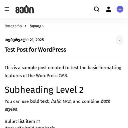
მთავარი
განათლება
ბლოგი
ჩვენ შესახებ
შეცვალე განათლების ხარისხი და მასზე
ჩვენ შესახებ
თებერვალი 21, 2025
.
ხელმისაწვდომობა
მომხმარებელი
ჯანმრთელობა
Test Post for WordPress
კითხვა-პასუხი
შექმენი გარემო უკეთესი მენტალური და ფიზიკური
პერსონალური ინფორმაცია
ჯანმრთელობისთვის.
This is a sample post created to test the basic formatting
გარემოს დაცვა
მეტი ჩვენზე
features of the WordPress CMS.
იზრუნე დედამიწის მომავლზე და დაუჭირე მხარი
გაეცანი სახელმძღვანელოს ქრაუდფანდინგის
გარემოსდაცვით ინიციატივებს
Subheading Level 2
შესახებ
სტარტაპი
გააძლიერე უნიკალური პროდუქტები და შექმენი
You can use
bold text
,
italic text
, and combine
both
წაიკითხე მეტი
ინოვაციები.
styles
.
ცხოველებზე ზრუნვა
Bullet list item #1
იზრუნე ცხოველების უკეთეს გარემოზე