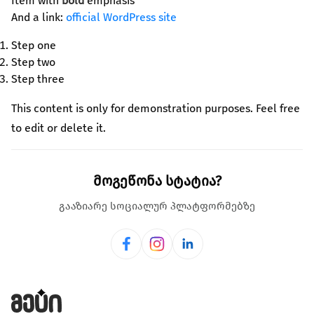
Item with
კულტურა/ხელოვნება
bold
emphasis
And a link:
official WordPress site
შექმენი კულტურულ სივრცეები, განავითარე
კრეატიულობა შენს თემში
Step one
Step two
გაეცი მეტი
Step three
თქვენი მხარდაჭერით შევძლებთ მეტი
This content is only for demonstration purposes. Feel free
ცვლილებისა და მეტი განვითარების
to edit or delete it.
უზრუნველყოფას
ყველა ინიციატივა
მოგეწონა სტატია?
გააზიარე სოციალურ პლატფორმებზე