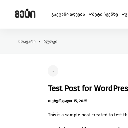
გაეცანი იდეებს
მეტი ჩვენზე
გ
მთავარი
ბლოგი
ჩვენ შესახებ
განათლება
მომხმარებელი
ჩვენ შესახებ
შეცვალე განათლების ხარისხი და მასზე ხელმი
კითხვა-პასუხი
ჯანმრთელობა
პერსონალური ინფორმაცია
შექმენი გარემო უკეთესი მენტალური და ფიზიკუ
.
ჯანმრთელობისთვის.
გარემოს დაცვა
Test Post for WordPre
იზრუნე დედამიწის მომავლზე და დაუჭირე მხარ
გარემოსდაცვით ინიციატივებს
თებერვალი 15, 2025
This is a sample post created to test t