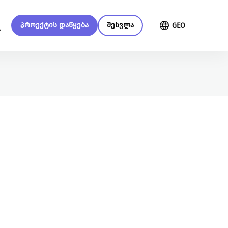
პროექტის დაწყება
შესვლა
GEO
მენი
მეტი ჩვენზე
გაეცი მეტი
გაეცანი სახელმძღვანელოს
თქვენი მხარდაჭერით
ქრაუდფანდინგის შესახებ
შევძლებთ მეტი ცვლილებისა და
მეტი განვითარების
უზრუნველყოფას
წაიკითხე მეტი
ყველა ინიციატივა