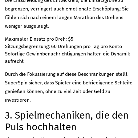
Die Entscheidung des Entwicklers, die Einsatzgröße zu
begrenzen, verringert auch emotionale Erschöpfung; Sie
fühlen sich nach einem langen Marathon des Drehens
weniger ausgelaugt.
Maximaler Einsatz pro Dreh: $5
Sitzungsbegrenzung: 60 Drehungen pro Tag pro Konto
Sofortige Gewinnbenachrichtigungen halten die Dynamik
aufrecht
Durch die Fokussierung auf diese Beschränkungen stellt
SuperSpin sicher, dass Spieler eine befriedigende Schleife
genießen können, ohne zu viel Zeit oder Geld zu
investieren.
3. Spielmechaniken, die den
Puls hochhalten