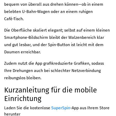
bequem von überall aus drehen können—ob in einem
belebten U-Bahn‑Wagen oder an einem ruhigen
Café‑Tisch.
Die Oberfläche skaliert elegant; selbst auf einem kleinen
Smartphone‑Bildschirm bleibt der Walzenbereich klar
und gut lesbar, und der Spin‑Button ist leicht mit dem
Daumen erreichbar.
Zudem nutzt die App grafikreduzierte Grafiken, sodass
Ihre Drehungen auch bei schlechter Netzverbindung
reibungslos bleiben.
Kurzanleitung für die mobile
Einrichtung
Laden Sie die kostenlose
SuperSpin
-App aus Ihrem Store
herunter