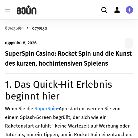
მთავარი
განათლება
ბლოგი
ჩვენ შესახებ
შეცვალე განათლების ხარისხი და მასზე
ჩვენ შესახებ
ივლისი 8, 2026
.
ხელმისაწვდომობა
მომხმარებელი
ჯანმრთელობა
SuperSpin Casino: Rocket Spin und die Kunst
კითხვა-პასუხი
შექმენი გარემო უკეთესი მენტალური და ფიზიკური
პერსონალური ინფორმაცია
des kurzen, hochintensiven Spielens
ჯანმრთელობისთვის.
გარემოს დაცვა
მეტი ჩვენზე
1. Das Quick‑Hit Erlebnis
იზრუნე დედამიწის მომავლზე და დაუჭირე მხარი
გაეცანი სახელმძღვანელოს ქრაუდფანდინგის
გარემოსდაცვით ინიციატივებს
beginnt hier
შესახებ
სტარტაპი
გააძლიერე უნიკალური პროდუქტები და შექმენი
Wenn Sie die
SuperSpin
-App starten, werden Sie von
წაიკითხე მეტი
ინოვაციები.
einem Splash-Screen begrüßt, der sich wie ein
ცხოველებზე ზრუნვა
Raketenstart anfühlt—keine Wartezeit auf Werbung oder
იზრუნე ცხოველების უკეთეს გარემოზე
Tutorials, nur ein Tippen, um in Rocket Spin einzutauchen.