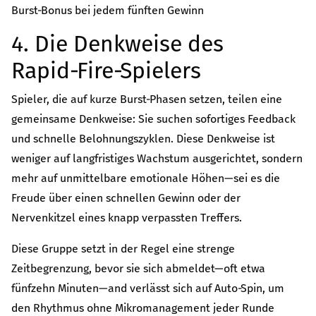
Burst‑Bonus bei jedem fünften Gewinn
4. Die Denkweise des
Rapid‑Fire‑Spielers
Spieler, die auf kurze Burst‑Phasen setzen, teilen eine
gemeinsame Denkweise: Sie suchen sofortiges Feedback
und schnelle Belohnungszyklen. Diese Denkweise ist
weniger auf langfristiges Wachstum ausgerichtet, sondern
mehr auf unmittelbare emotionale Höhen—sei es die
Freude über einen schnellen Gewinn oder der
Nervenkitzel eines knapp verpassten Treffers.
Diese Gruppe setzt in der Regel eine strenge
Zeitbegrenzung, bevor sie sich abmeldet—oft etwa
fünfzehn Minuten—and verlässt sich auf Auto‑Spin, um
den Rhythmus ohne Mikromanagement jeder Runde