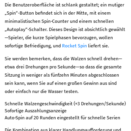
კულტურა/ხელოვნება
Die Benutzeroberfläche ist schlank gestaltet; ein mutiger
შექმენი კულტურულ სივრცეები, განავითარე
„Spin“-Button befindet sich in der Mitte, mit einem
კრეატიულობა შენს თემში
minimalistischen Spin‑Counter und einem schnellen
„Autoplay“-Schalter. Dieses Design ist absichtlich gewählt
გაეცი მეტი
—Spieler, die kurze Spielphasen bevorzugen, wollen
თქვენი მხარდაჭერით შევძლებთ მეტი
sofortige Befriedigung, und
Rocket Spin
liefert sie.
ცვლილებისა და მეტი განვითარების
უზრუნველყოფას
Sie werden bemerken, dass die Walzen schnell drehen—
etwa drei Drehungen pro Sekunde—so dass die gesamte
ყველა ინიციატივა
Sitzung in weniger als fünfzehn Minuten abgeschlossen
sein kann, wenn Sie auf einen großen Gewinn aus sind
oder einfach nur die Wasser testen.
Schnelle Walzengeschwindigkeit (≈3 Drehungen/Sekunde)
Sofortige Auszahlungsanzeige
Auto‑Spin auf 20 Runden eingestellt für schnelle Serien
Die Kombination aus klarer Handlungsaufforderung und