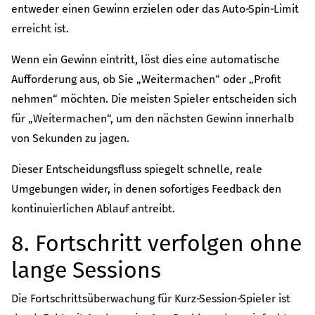
entweder einen Gewinn erzielen oder das Auto‑Spin‑Limit
erreicht ist.
Wenn ein Gewinn eintritt, löst dies eine automatische
Aufforderung aus, ob Sie „Weitermachen“ oder „Profit
nehmen“ möchten. Die meisten Spieler entscheiden sich
für „Weitermachen“, um den nächsten Gewinn innerhalb
von Sekunden zu jagen.
Dieser Entscheidungsfluss spiegelt schnelle, reale
Umgebungen wider, in denen sofortiges Feedback den
kontinuierlichen Ablauf antreibt.
8. Fortschritt verfolgen ohne
lange Sessions
Die Fortschrittsüberwachung für Kurz‑Session‑Spieler ist