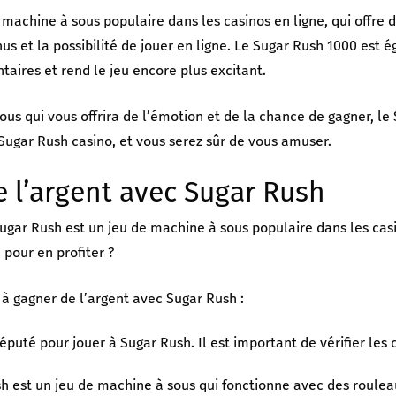
 machine à sous populaire dans les casinos en ligne, qui offre
s et la possibilité de jouer en ligne. Le Sugar Rush 1000 est 
taires et rend le jeu encore plus excitant.
us qui vous offrira de l’émotion et de la chance de gagner, le 
Sugar Rush casino, et vous serez sûr de vous amuser.
l’argent avec Sugar Rush
gar Rush est un jeu de machine à sous populaire dans les casino
pour en profiter ?
 à gagner de l’argent avec Sugar Rush :
réputé pour jouer à Sugar Rush. Il est important de vérifier les 
h est un jeu de machine à sous qui fonctionne avec des roulea