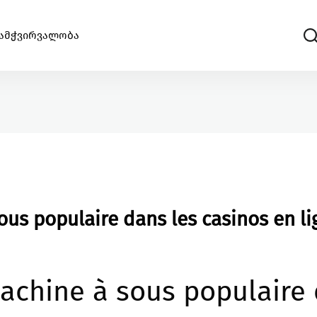
ამჭვირვალობა
სტარტაპი
საწვდომობა
გააძლიერე უნიკალური პროდუქტები და შექ
ინოვაციები.
ცხოველებზე ზრუნვა
რი
იზრუნე ცხოველების უკეთეს გარემოზე
კულტურა/ხელოვნება
us populaire dans les casinos en li
ი
შექმენი კულტურულ სივრცეები, განავითარე
კრეატიულობა შენს თემში
achine à sous populaire 