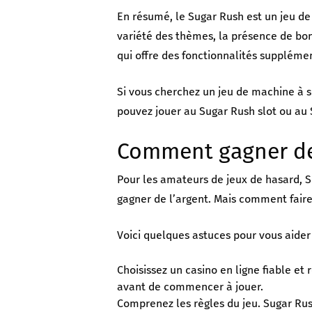
En résumé, le Sugar Rush est un jeu de
variété des thèmes, la présence de bonu
qui offre des fonctionnalités supplémen
Si vous cherchez un jeu de machine à so
pouvez jouer au Sugar Rush slot ou au 
Comment gagner de 
Pour les amateurs de jeux de hasard, Su
gagner de l’argent. Mais comment faire 
Voici quelques astuces pour vous aider
Choisissez un casino en ligne fiable et 
avant de commencer à jouer.
Comprenez les règles du jeu. Sugar Rus