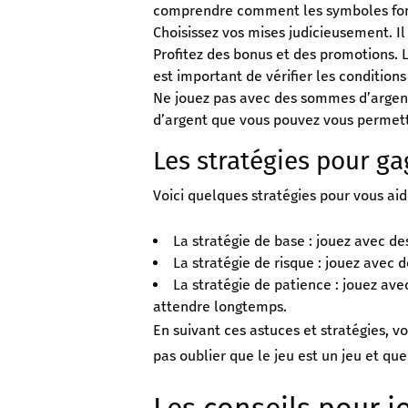
comprendre comment les symboles fonc
Choisissez vos mises judicieusement. Il
Profitez des bonus et des promotions. L
est important de vérifier les conditions
Ne jouez pas avec des sommes d’argent
d’argent que vous pouvez vous permettr
Les stratégies pour ga
Voici quelques stratégies pour vous aid
La stratégie de base : jouez avec d
La stratégie de risque : jouez avec 
La stratégie de patience : jouez av
attendre longtemps.
En suivant ces astuces et stratégies, v
pas oublier que le jeu est un jeu et qu