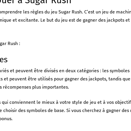
ouer à Sugar Rush
mprendre les règles du jeu Sugar Rush. C’est un jeu de machin
unique et excitante. Le but du jeu est de gagner des jackpots 
gar Rush :
es
riés et peuvent être divisés en deux catégories : les symboles
s et peuvent être utilisés pour gagner des jackpots, tandis qu
des récompenses plus importantes.
s qui conviennent le mieux à votre style de jeu et à vos objecti
de choisir des symboles de base. Si vous cherchez à gagner des
bonus.