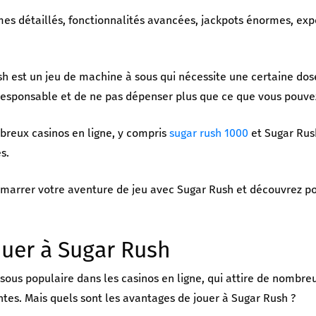
es détaillés, fonctionnalités avancées, jackpots énormes, exp
sh est un jeu de machine à sous qui nécessite une certaine dos
 responsable et de ne pas dépenser plus que ce que vous pouve
breux casinos en ligne, y compris
sugar rush 1000
et Sugar Rus
s.
émarrer votre aventure de jeu avec Sugar Rush et découvrez pou
ouer à Sugar Rush
sous populaire dans les casinos en ligne, qui attire de nombre
ntes. Mais quels sont les avantages de jouer à Sugar Rush ?