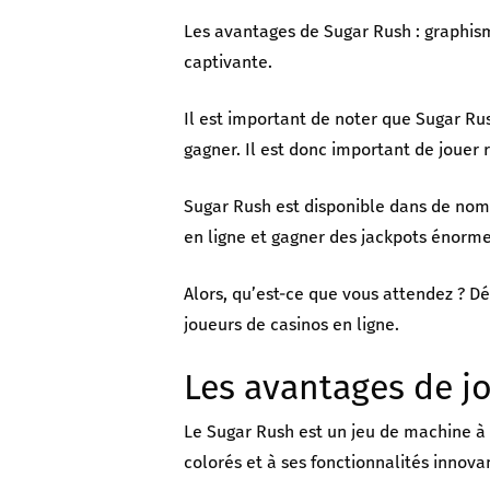
Les avantages de Sugar Rush : graphism
captivante.
Il est important de noter que Sugar Ru
gagner. Il est donc important de jouer
Sugar Rush est disponible dans de nom
en ligne et gagner des jackpots énorme
Alors, qu’est-ce que vous attendez ? D
joueurs de casinos en ligne.
Les avantages de j
Le Sugar Rush est un jeu de machine à 
colorés et à ses fonctionnalités innova