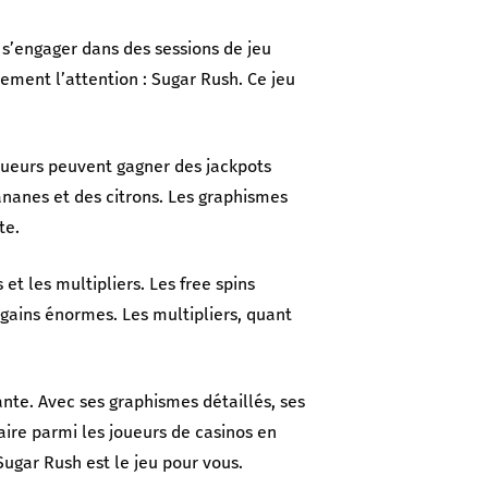
s s’engager dans des sessions de jeu
ement l’attention : Sugar Rush. Ce jeu
joueurs peuvent gagner des jackpots
ananes et des citrons. Les graphismes
te.
et les multipliers. Les free spins
 gains énormes. Les multipliers, quant
nte. Avec ses graphismes détaillés, ses
aire parmi les joueurs de casinos en
Sugar Rush est le jeu pour vous.