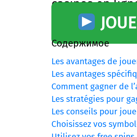
casinos en lign
JOUE
Содержимое
Les avantages de joue
Les avantages spécifi
Comment gagner de l’
Les stratégies pour ga
Les conseils pour jou
Choisissez vos symbol
Utilisez vos free spins