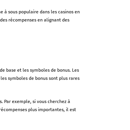
e à sous populaire dans les casinos en
et des récompenses en alignant des
 de base et les symboles de bonus. Les
e les symboles de bonus sont plus rares
fs. Par exemple, si vous cherchez à
 récompenses plus importantes, il est