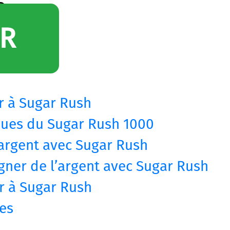
e
R
r à Sugar Rush
ques du Sugar Rush 1000
argent avec Sugar Rush
gner de l’argent avec Sugar Rush
er à Sugar Rush
es