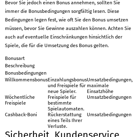
Bevor Sie jedoch einen Bonus annehmen, sollten Sie
immer die Bonusbedingungen sorgfältig lesen. Diese
Bedingungen legen fest, wie oft Sie den Bonus umsetzen
müssen, bevor Sie Gewinne auszahlen können. Achten Sie
auch auf eventuelle Einschränkungen hinsichtlich der
Spiele, die für die Umsetzung des Bonus gelten.
Bonusart
Beschreibung
Bonusbedingungen
Willkommensbonus
Einzahlungsbonus
Umsatzbedingungen,
und Freispiele für
maximale
neue Spieler.
Einsatzhöhe
Wöchentliche
Freispiele für
Umsatzbedingungen
Freispiele
bestimmte
Spielautomaten.
Cashback-Boni
Rückerstattung
Umsatzbedingungen
eines Teils Ihrer
Verluste.
Sicherheit, Kundenservice