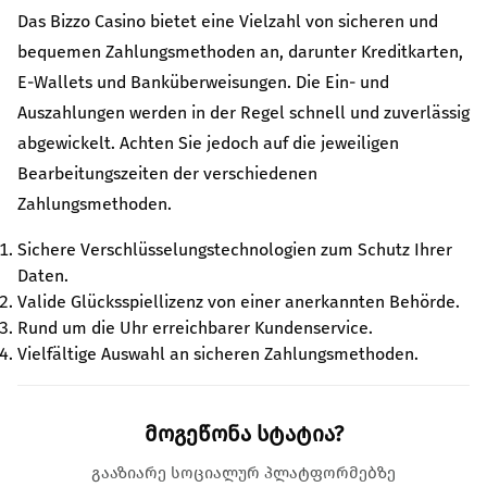
Das Bizzo Casino bietet eine Vielzahl von sicheren und
bequemen Zahlungsmethoden an, darunter Kreditkarten,
E-Wallets und Banküberweisungen. Die Ein- und
Auszahlungen werden in der Regel schnell und zuverlässig
abgewickelt. Achten Sie jedoch auf die jeweiligen
Bearbeitungszeiten der verschiedenen
Zahlungsmethoden.
Sichere Verschlüsselungstechnologien zum Schutz Ihrer
Daten.
Valide Glücksspiellizenz von einer anerkannten Behörde.
Rund um die Uhr erreichbarer Kundenservice.
Vielfältige Auswahl an sicheren Zahlungsmethoden.
მოგეწონა სტატია?
გააზიარე სოციალურ პლატფორმებზე