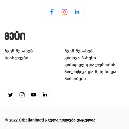
ჩვენ შესახებ
ჩვენ შესახებ
სიახლეები
კითხვა-პასუხი
კონფიდენციალურობის
პოლიტიკა და წესები და
პირობები
©
2022 Orbelianimeti
ყველა უფლება დაცულია