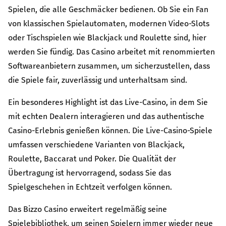
Spielen, die alle Geschmäcker bedienen. Ob Sie ein Fan
von klassischen Spielautomaten, modernen Video-Slots
oder Tischspielen wie Blackjack und Roulette sind, hier
werden Sie fündig. Das Casino arbeitet mit renommierten
Softwareanbietern zusammen, um sicherzustellen, dass
die Spiele fair, zuverlässig und unterhaltsam sind.
Ein besonderes Highlight ist das Live-Casino, in dem Sie
mit echten Dealern interagieren und das authentische
Casino-Erlebnis genießen können. Die Live-Casino-Spiele
umfassen verschiedene Varianten von Blackjack,
Roulette, Baccarat und Poker. Die Qualität der
Übertragung ist hervorragend, sodass Sie das
Spielgeschehen in Echtzeit verfolgen können.
Das Bizzo Casino erweitert regelmäßig seine
Spielebibliothek, um seinen Spielern immer wieder neue