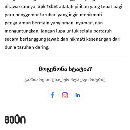
ditawarkannya,
apk 1xbet
adalah pilihan yang tepat bagi
para penggemar taruhan yang ingin menikmati
pengalaman bermain yang aman, nyaman, dan
menguntungkan. Jangan lupa untuk selalu bertaruh
secara bertanggung jawab dan nikmati kesenangan dari
dunia taruhan daring.
მოგეწონა სტატია?
გააზიარე სოციალურ პლატფორმებზე