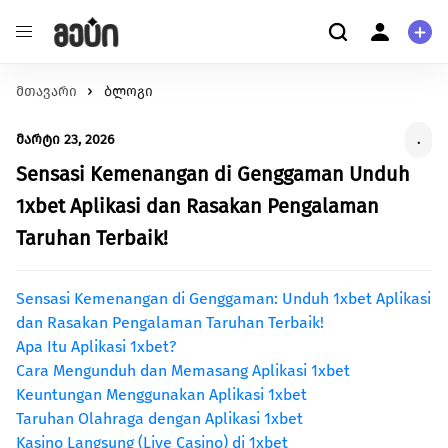
მთავარი
განათლება
ბლოგი
ჩვენ შესახებ
შეცვალე განათლების ხარისხი და მასზე
ჩვენ შესახებ
მარტი 23, 2026
.
ხელმისაწვდომობა
მომხმარებელი
ჯანმრთელობა
Sensasi Kemenangan di Genggaman Unduh
კითხვა-პასუხი
შექმენი გარემო უკეთესი მენტალური და ფიზიკური
პერსონალური ინფორმაცია
1xbet Aplikasi dan Rasakan Pengalaman
ჯანმრთელობისთვის.
Taruhan Terbaik!
გარემოს დაცვა
მეტი ჩვენზე
იზრუნე დედამიწის მომავლზე და დაუჭირე მხარი
გაეცანი სახელმძღვანელოს ქრაუდფანდინგის
გარემოსდაცვით ინიციატივებს
Sensasi Kemenangan di Genggaman: Unduh 1xbet Aplikasi
შესახებ
სტარტაპი
dan Rasakan Pengalaman Taruhan Terbaik!
Apa Itu Aplikasi 1xbet?
გააძლიერე უნიკალური პროდუქტები და შექმენი
წაიკითხე მეტი
Cara Mengunduh dan Memasang Aplikasi 1xbet
ინოვაციები.
Keuntungan Menggunakan Aplikasi 1xbet
ცხოველებზე ზრუნვა
Taruhan Olahraga dengan Aplikasi 1xbet
იზრუნე ცხოველების უკეთეს გარემოზე
Kasino Langsung (Live Casino) di 1xbet