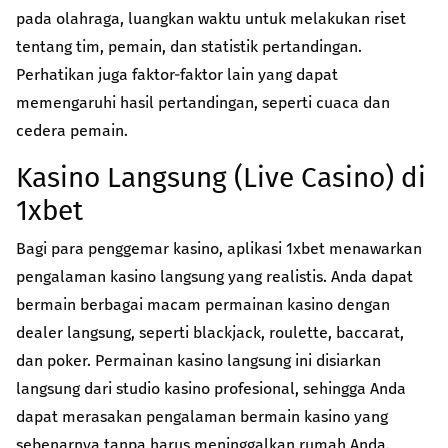
pada olahraga, luangkan waktu untuk melakukan riset
tentang tim, pemain, dan statistik pertandingan.
Perhatikan juga faktor-faktor lain yang dapat
memengaruhi hasil pertandingan, seperti cuaca dan
cedera pemain.
Kasino Langsung (Live Casino) di
1xbet
Bagi para penggemar kasino, aplikasi 1xbet menawarkan
pengalaman kasino langsung yang realistis. Anda dapat
bermain berbagai macam permainan kasino dengan
dealer langsung, seperti blackjack, roulette, baccarat,
dan poker. Permainan kasino langsung ini disiarkan
langsung dari studio kasino profesional, sehingga Anda
dapat merasakan pengalaman bermain kasino yang
sebenarnya tanpa harus meninggalkan rumah Anda.