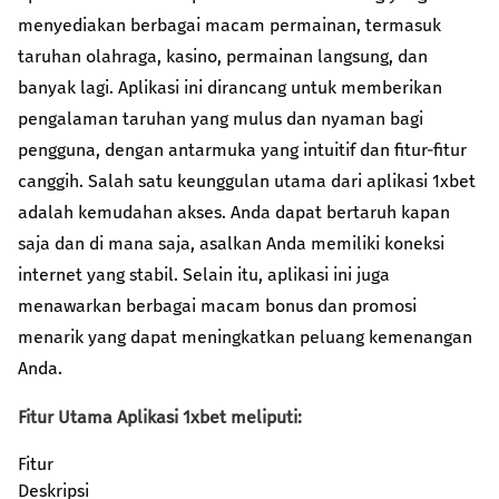
menyediakan berbagai macam permainan, termasuk
taruhan olahraga, kasino, permainan langsung, dan
banyak lagi. Aplikasi ini dirancang untuk memberikan
pengalaman taruhan yang mulus dan nyaman bagi
pengguna, dengan antarmuka yang intuitif dan fitur-fitur
canggih. Salah satu keunggulan utama dari aplikasi 1xbet
adalah kemudahan akses. Anda dapat bertaruh kapan
saja dan di mana saja, asalkan Anda memiliki koneksi
internet yang stabil. Selain itu, aplikasi ini juga
menawarkan berbagai macam bonus dan promosi
menarik yang dapat meningkatkan peluang kemenangan
Anda.
Fitur Utama Aplikasi 1xbet meliputi:
Fitur
Deskripsi