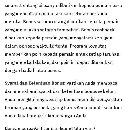
selamat datang biasanya diberikan kepada pemain baru
yang mendaftar dan melakukan setoran pertama
mereka. Bonus setoran ulang diberikan kepada pemain
yang melakukan setoran tambahan. Bonus cashback
diberikan kepada pemain yang mengalami kerugian
dalam periode waktu tertentu. Program loyalitas
memberikan poin kepada pemain untuk setiap taruhan
yang mereka lakukan, dan poin ini dapat ditukarkan
dengan hadiah atau bonus.
Syarat dan Ketentuan Bonus:
Pastikan Anda membaca
dan memahami syarat dan ketentuan bonus sebelum
Anda mengklaimnya. Setiap bonus memiliki persyaratan
taruhan yang berbeda, yang harus Anda penuhi sebelum
Anda dapat menarik kemenangan Anda.
Dengan berbagai fitur dan keunggulan yang