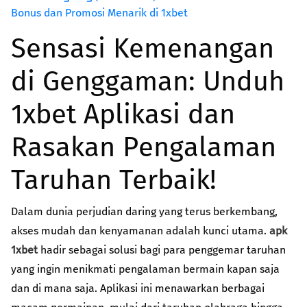
კულტურა/ხელოვნება
Bonus dan Promosi Menarik di 1xbet
შექმენი კულტურულ სივრცეები, განავითარე
კრეატიულობა შენს თემში
Sensasi Kemenangan
di Genggaman: Unduh
გაეცი მეტი
თქვენი მხარდაჭერით შევძლებთ მეტი
1xbet Aplikasi dan
ცვლილებისა და მეტი განვითარების
უზრუნველყოფას
Rasakan Pengalaman
ყველა ინიციატივა
Taruhan Terbaik!
Dalam dunia perjudian daring yang terus berkembang,
akses mudah dan kenyamanan adalah kunci utama.
apk
1xbet
hadir sebagai solusi bagi para penggemar taruhan
yang ingin menikmati pengalaman bermain kapan saja
dan di mana saja. Aplikasi ini menawarkan berbagai