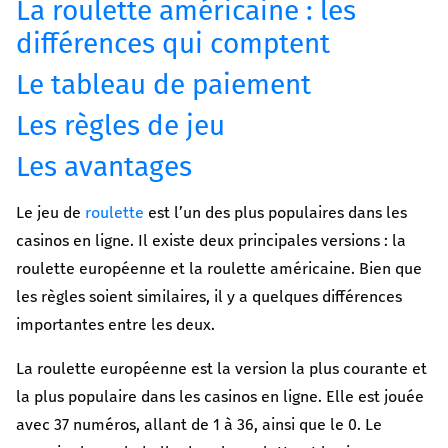
La roulette américaine : les
différences qui comptent
Le tableau de paiement
Les règles de jeu
Les avantages
Le jeu de
roulette
est l’un des plus populaires dans les
casinos en ligne. Il existe deux principales versions : la
roulette européenne et la roulette américaine. Bien que
les règles soient similaires, il y a quelques différences
importantes entre les deux.
La roulette européenne est la version la plus courante et
la plus populaire dans les casinos en ligne. Elle est jouée
avec 37 numéros, allant de 1 à 36, ainsi que le 0. Le