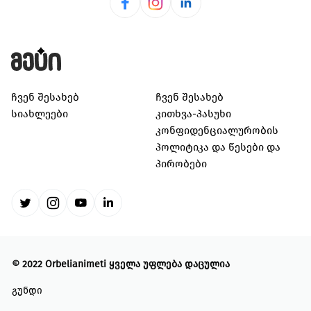
ჩვენ შესახებ
ჩვენ შესახებ
სიახლეები
კითხვა-პასუხი
კონფიდენციალურობის
პოლიტიკა და წესები და
პირობები
©
2022 Orbelianimeti
ყველა უფლება დაცულია
გუნდი