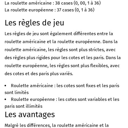
La roulette américaine : 38 cases (0, 00, 1 à 36)
La roulette européenne : 37 cases (0, 1 à 36)
Les règles de jeu
Les règles de jeu sont également différentes entre la
roulette américaine et la roulette européenne. Dans la
roulette américaine, les règles sont plus strictes, avec
des règles plus rigides pour les cotes et les paris. Dans la
roulette européenne, les règles sont plus flexibles, avec
des cotes et des paris plus variés.
Roulette américaine : les cotes sont fixes et les paris
sont limités
Roulette européenne : les cotes sont variables et les
paris sont illimités
Les avantages
Malgré les différences, la roulette américaine et la