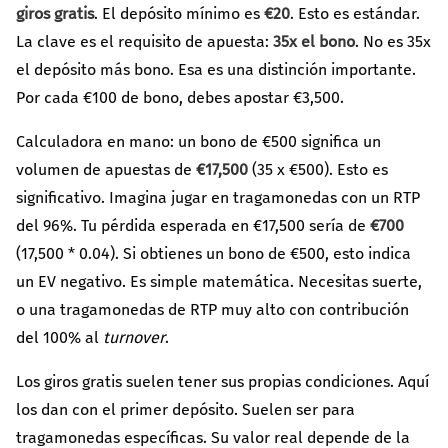
giros gratis
. El depósito mínimo es
€20
. Esto es estándar.
La clave es el requisito de apuesta:
35x el bono
. No es 35x
el depósito más bono. Esa es una distinción importante.
Por cada €100 de bono, debes apostar €3,500.
Calculadora en mano: un bono de €500 significa un
volumen de apuestas de
€17,500
(35 x €500). Esto es
significativo. Imagina jugar en tragamonedas con un RTP
del 96%. Tu pérdida esperada en €17,500 sería de
€700
(17,500 * 0.04). Si obtienes un bono de €500, esto indica
un EV negativo. Es simple matemática. Necesitas suerte,
o una tragamonedas de RTP muy alto con contribución
del 100% al
turnover
.
Los giros gratis suelen tener sus propias condiciones. Aquí
los dan con el primer depósito. Suelen ser para
tragamonedas específicas. Su valor real depende de la