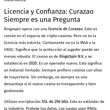
Licencia y Confianza: Curazao
Siempre es una Pregunta
Ringospin opera con una
licencia de Curazao
. Esto es
común en el espacio de cripto-casinos. Pero no es la
licencia más estricta. Ciertamente no es la MGA o la
UKGC. Significa que la protección al jugador puede ser
menos robusta. El casino es de
RingoSpin N.V.
y se
estableció en
2025
. Es un operador nuevo. Esto significa
un historial limitado. Siempre prefiero casinos con años
de trayectoria. Sin embargo, no siempre es una
desventaja si el nuevo casino es transparente y bien
gestionado.
Utilizan encriptación
SSL de 256 bits
. Esto es estándar de
la industria. Protege tus datos. Los juegos usan RNGs