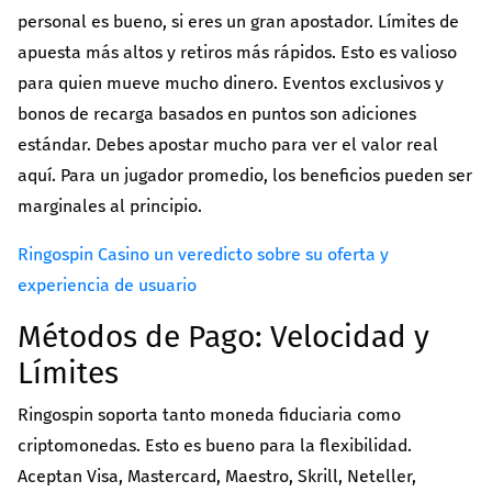
personal es bueno, si eres un gran apostador. Límites de
apuesta más altos y retiros más rápidos. Esto es valioso
para quien mueve mucho dinero. Eventos exclusivos y
bonos de recarga basados en puntos son adiciones
estándar. Debes apostar mucho para ver el valor real
aquí. Para un jugador promedio, los beneficios pueden ser
marginales al principio.
Ringospin Casino un veredicto sobre su oferta y
experiencia de usuario
Métodos de Pago: Velocidad y
Límites
Ringospin soporta tanto moneda fiduciaria como
criptomonedas. Esto es bueno para la flexibilidad.
Aceptan Visa, Mastercard, Maestro, Skrill, Neteller,