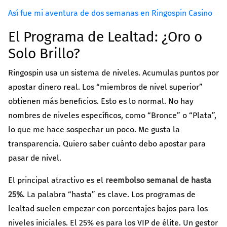
Así fue mi aventura de dos semanas en Ringospin Casino
El Programa de Lealtad: ¿Oro o
Solo Brillo?
Ringospin usa un sistema de niveles. Acumulas puntos por
apostar dinero real. Los “miembros de nivel superior”
obtienen más beneficios. Esto es lo normal. No hay
nombres de niveles específicos, como “Bronce” o “Plata”,
lo que me hace sospechar un poco. Me gusta la
transparencia. Quiero saber cuánto debo apostar para
pasar de nivel.
El principal atractivo es el
reembolso semanal de hasta
25%
. La palabra “hasta” es clave. Los programas de
lealtad suelen empezar con porcentajes bajos para los
niveles iniciales. El 25% es para los VIP de élite. Un gestor