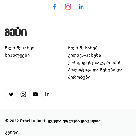
ჩვენ შესახებ
ჩვენ შესახებ
სიახლეები
კითხვა-პასუხი
კონფიდენციალურობის
პოლიტიკა და წესები და
პირობები
©
2022 Orbelianimeti
ყველა უფლება დაცულია
გუნდი