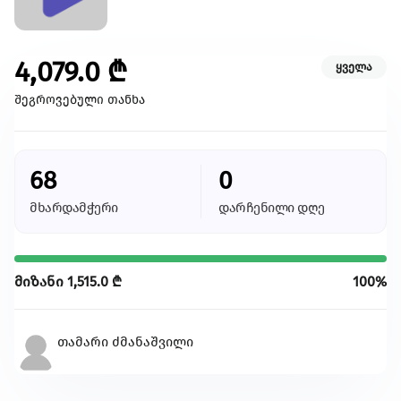
კულტურა/ხელოვნება
შექმენი კულტურულ სივრცეები, განავითარე
კრეატიულობა შენს თემში
4,079.0
₾
ყველა
გაეცი მეტი
შეგროვებული თანხა
თქვენი მხარდაჭერით შევძლებთ მეტი
ცვლილებისა და მეტი განვითარების
უზრუნველყოფას
68
0
მხარდამჭერი
დარჩენილი დღე
ყველა ინიციატივა
მიზანი
1,515.0
₾
100%
თამარი ძმანაშვილი