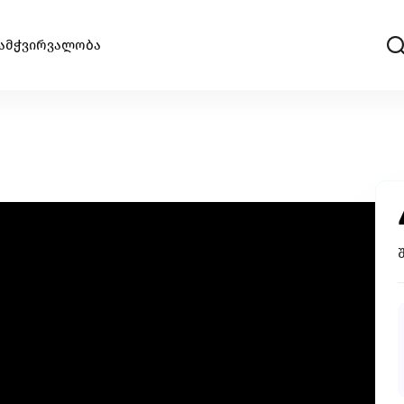
ამჭვირვალობა
სტარტაპი
საწვდომობა
გააძლიერე უნიკალური პროდუქტები და შექ
ინოვაციები.
ცხოველებზე ზრუნვა
რი
იზრუნე ცხოველების უკეთეს გარემოზე
კულტურა/ხელოვნება
ი
შექმენი კულტურულ სივრცეები, განავითარე
კრეატიულობა შენს თემში