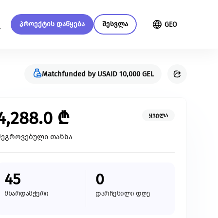
პროექტის დაწყება
შესვლა
GEO
Matchfunded by USAID 10,000 GEL
მენი
მეტი ჩვენზე
გაეცი მეტი
4,288.0
₾
ყველა
გაეცანი სახელმძღვანელოს
თქვენი მხარდაჭერით
შეგროვებული თანხა
ქრაუდფანდინგის შესახებ
შევძლებთ მეტი ცვლილებისა და
მეტი განვითარების
უზრუნველყოფას
წაიკითხე მეტი
45
0
ყველა ინიციატივა
მხარდამჭერი
დარჩენილი დღე