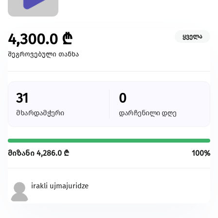
კულტურა/ხელოვნება
შექმენი კულტურულ სივრცეები, განავითარე
კრეატიულობა შენს თემში
4,300.0
₾
ყველა
გაეცი მეტი
შეგროვებული თანხა
თქვენი მხარდაჭერით შევძლებთ მეტი
ცვლილებისა და მეტი განვითარების
უზრუნველყოფას
31
0
მხარდამჭერი
დარჩენილი დღე
ყველა ინიციატივა
მიზანი
4,286.0
₾
100%
irakli ujmajuridze