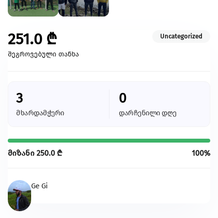
კულტურა/ხელოვნება
შექმენი კულტურულ სივრცეები, განავითარე
კრეატიულობა შენს თემში
251.0
₾
Uncategorized
გაეცი მეტი
შეგროვებული თანხა
თქვენი მხარდაჭერით შევძლებთ მეტი
ცვლილებისა და მეტი განვითარების
უზრუნველყოფას
3
0
მხარდამჭერი
დარჩენილი დღე
ყველა ინიციატივა
მიზანი
250.0
₾
100%
Ge Gi