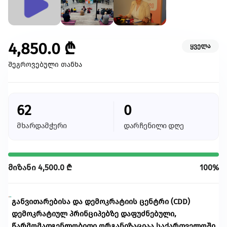
კულტურა/ხელოვნება
შექმენი კულტურულ სივრცეები, განავითარე
კრეატიულობა შენს თემში
4,850.0
₾
ყველა
გაეცი მეტი
შეგროვებული თანხა
თქვენი მხარდაჭერით შევძლებთ მეტი
ცვლილებისა და მეტი განვითარების
უზრუნველყოფას
62
0
ყველა ინიციატივა
მხარდამჭერი
დარჩენილი დღე
მიზანი
4,500.0
₾
100%
განვითარებისა და დემოკრატიის ცენტრი (CDD)
დემოკრატიულ პრინციპებზე დაფუძნებული,
წარმომადგენლობითი ორგანიზაციაა საქართველოში,