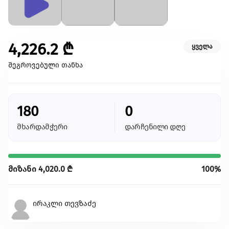
კულტურა/ხელოვნება
შექმენი კულტურულ სივრცეები, განავითარე
კრეატიულობა შენს თემში
4,226.2
₾
ყველა
გაეცი მეტი
შეგროვებული თანხა
თქვენი მხარდაჭერით შევძლებთ მეტი
ცვლილებისა და მეტი განვითარების
უზრუნველყოფას
180
0
ყველა ინიციატივა
მხარდამჭერი
დარჩენილი დღე
მიზანი
4,020.0
₾
100%
ირაკლი თევზაძე