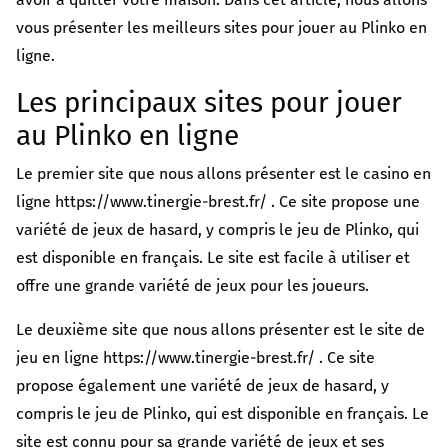
vous présenter les meilleurs sites pour jouer au Plinko en
ligne.
Les principaux sites pour jouer
au Plinko en ligne
Le premier site que nous allons présenter est le casino en
ligne https://www.tinergie-brest.fr/ . Ce site propose une
variété de jeux de hasard, y compris le jeu de Plinko, qui
est disponible en français. Le site est facile à utiliser et
offre une grande variété de jeux pour les joueurs.
Le deuxième site que nous allons présenter est le site de
jeu en ligne https://www.tinergie-brest.fr/ . Ce site
propose également une variété de jeux de hasard, y
compris le jeu de Plinko, qui est disponible en français. Le
site est connu pour sa grande variété de jeux et ses