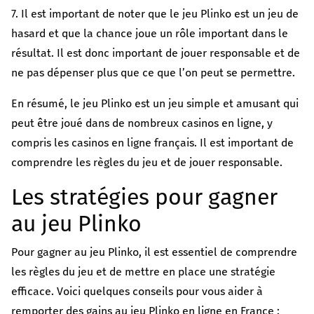
7. Il est important de noter que le jeu Plinko est un jeu de
hasard et que la chance joue un rôle important dans le
résultat. Il est donc important de jouer responsable et de
ne pas dépenser plus que ce que l’on peut se permettre.
En résumé, le jeu Plinko est un jeu simple et amusant qui
peut être joué dans de nombreux casinos en ligne, y
compris les casinos en ligne français. Il est important de
comprendre les règles du jeu et de jouer responsable.
Les stratégies pour gagner
au jeu Plinko
Pour gagner au jeu Plinko, il est essentiel de comprendre
les règles du jeu et de mettre en place une stratégie
efficace. Voici quelques conseils pour vous aider à
remporter des gains au jeu Plinko en ligne en France :