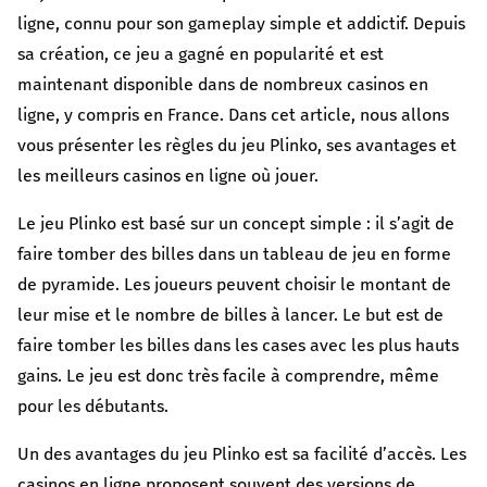
ligne, connu pour son gameplay simple et addictif. Depuis
sa création, ce jeu a gagné en popularité et est
maintenant disponible dans de nombreux casinos en
ligne, y compris en France. Dans cet article, nous allons
vous présenter les règles du jeu Plinko, ses avantages et
les meilleurs casinos en ligne où jouer.
Le jeu Plinko est basé sur un concept simple : il s’agit de
faire tomber des billes dans un tableau de jeu en forme
de pyramide. Les joueurs peuvent choisir le montant de
leur mise et le nombre de billes à lancer. Le but est de
faire tomber les billes dans les cases avec les plus hauts
gains. Le jeu est donc très facile à comprendre, même
pour les débutants.
Un des avantages du jeu Plinko est sa facilité d’accès. Les
casinos en ligne proposent souvent des versions de