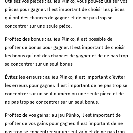
Utilisez vos pièces : au jeu Plinko, vous pouvez utiliser vos
pièces pour gagner. Il est important de choisir les pièces
qui ont des chances de gagner et de ne pas trop se
concentrer sur une seule pièce.
Profitez des bonus : au jeu Plinko, il est possible de
profiter de bonus pour gagner. Il est important de choisir
les bonus qui ont des chances de gagner et de ne pas trop
se concentrer sur un seul bonus.
Évitez les erreurs : au jeu Plinko, il est important d’éviter
les erreurs pour gagner. Il est important de ne pas trop se
concentrer sur un seul numéro ou une seule pièce et de
ne pas trop se concentrer sur un seul bonus.
Profitez de vos gains : au jeu Plinko, il est important de
profiter de vos gains pour gagner. Il est important de ne
pas trop se concentrer sur un seul gain et de ne pas trop