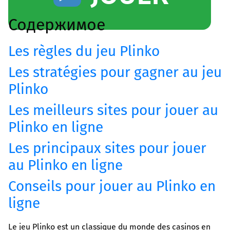
კულტურა/ხელოვნება
შექმენი კულტურულ სივრცეები, განავითარე
Содержимое
კრეატიულობა შენს თემში
Les règles du jeu Plinko
გაეცი მეტი
Les stratégies pour gagner au jeu
თქვენი მხარდაჭერით შევძლებთ მეტი
ცვლილებისა და მეტი განვითარების
Plinko
უზრუნველყოფას
Les meilleurs sites pour jouer au
ყველა ინიციატივა
Plinko en ligne
Les principaux sites pour jouer
au Plinko en ligne
Conseils pour jouer au Plinko en
ligne
Le jeu Plinko est un classique du monde des casinos en