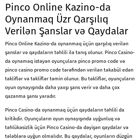
Pinco Online Kazino-da
Oynanmaq Üzr Qarşılıq
Verilən Şanslar və Qaydalar
Pinco Online Kazino-da oynanmaq üçün qarşılıq verilən
şanslar və qaydaların təhlili ilə tanış olunur. Pinco Casino-
da oynamaq istəyən oyunçulara pinco promo code və
pinco casino promo code tərəfindən verilən təkabül edən
təkliflər və təkliflər təmin olunur. Bu təkliflər, oyunçuların
oyun oynayışında daha yaxşı şans verir və daha çox
qazanma şansı yaradır.
Pinco Casino-da oynanmaq üçün qaydaların təhlili da
kritikdir. Oyunçuların oyun oynayışında uyğunluq və
təhlükəsizlik üçün Pinco Casino-da dəyişən qaydalar və
tələblərə uyğun olmalıdır. Bu qaydalar, oyunların düzgün