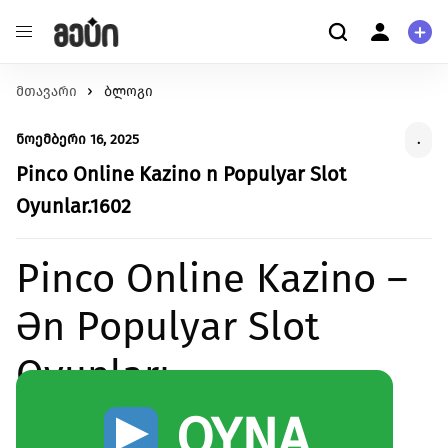
მთავარი
განათლება
ბლოგი
ჩვენ შესახებ
შეცვალე განათლების ხარისხი და მასზე
ჩვენ შესახებ
ნოემბერი 16, 2025
.
ხელმისაწვდომობა
მომხმარებელი
ჯანმრთელობა
Pinco Online Kazino n Populyar Slot
კითხვა-პასუხი
შექმენი გარემო უკეთესი მენტალური და ფიზიკური
პერსონალური ინფორმაცია
Oyunlar.1602
ჯანმრთელობისთვის.
გარემოს დაცვა
მეტი ჩვენზე
Pinco Online Kazino –
იზრუნე დედამიწის მომავლზე და დაუჭირე მხარი
გაეცანი სახელმძღვანელოს ქრაუდფანდინგის
გარემოსდაცვით ინიციატივებს
შესახებ
Ən Populyar Slot
სტარტაპი
გააძლიერე უნიკალური პროდუქტები და შექმენი
წაიკითხე მეტი
Oyunları
ინოვაციები.
ცხოველებზე ზრუნვა
OYNA
იზრუნე ცხოველების უკეთეს გარემოზე