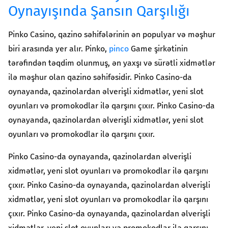
Oynayışında Şansın Qarşılığı
Pinko Casino, qazino səhifələrinin ən populyar və məşhur
biri arasında yer alır. Pinko,
pinco
Game şirkətinin
tərəfindən təqdim olunmuş, ən yaxşı və sürətli xidmətlər
ilə məşhur olan qazino səhifəsidir. Pinko Casino-da
oynayanda, qazinolardan əlverişli xidmətlər, yeni slot
oyunları və promokodlar ilə qarşını çıxır. Pinko Casino-da
oynayanda, qazinolardan əlverişli xidmətlər, yeni slot
oyunları və promokodlar ilə qarşını çıxır.
Pinko Casino-da oynayanda, qazinolardan əlverişli
xidmətlər, yeni slot oyunları və promokodlar ilə qarşını
çıxır. Pinko Casino-da oynayanda, qazinolardan əlverişli
xidmətlər, yeni slot oyunları və promokodlar ilə qarşını
çıxır. Pinko Casino-da oynayanda, qazinolardan əlverişli
xidmətlər, yeni slot oyunları və promokodlar ilə qarşını