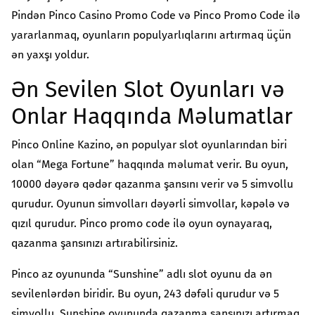
Pindən Pinco Casino Promo Code və Pinco Promo Code ilə
yararlanmaq, oyunların populyarlıqlarını artırmaq üçün
ən yaxşı yoldur.
Ən Sevilen Slot Oyunları və
Onlar Haqqında Məlumatlar
Pinco Online Kazino, ən populyar slot oyunlarından biri
olan “Mega Fortune” haqqında məlumat verir. Bu oyun,
10000 dəyərə qədər qazanma şansını verir və 5 simvollu
qurudur. Oyunun simvolları dəyərli simvollar, kəpələ və
qızıl qurudur. Pinco promo code ilə oyun oynayaraq,
qazanma şansınızı artırabilirsiniz.
Pinco az oyununda “Sunshine” adlı slot oyunu da ən
sevilenlərdən biridir. Bu oyun, 243 dəfəli qurudur və 5
simvollu. Sunshine oyununda qazanma şansınızı artırmaq