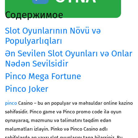
კულტურა/ხელოვნება
შექმენი კულტურულ სივრცეები, განავითარე
Содержимое
კრეატიულობა შენს თემში
Slot Oyunlarının Növü və
გაეცი მეტი
Populyarlıqları
თქვენი მხარდაჭერით შევძლებთ მეტი
ცვლილებისა და მეტი განვითარების
Ən Sevilen Slot Oyunları və Onlar
უზრუნველყოფას
Nədən Sevilsidir
ყველა ინიციატივა
Pinco Mega Fortune
Pinco Joker
pinco
Casino – bu ən populyar və məhsuldar online kazino
səhifəsidir. Pinco game və Pinco promo code ilə oyun
oynayaraq, məzmunu və təlimatını təqdim edən
məlumatları izləyin. Pinko və Pinco Casino adlı
səhifələrdə ən yaxşı slot oyunlarını tapa bilərsiniz. Bu