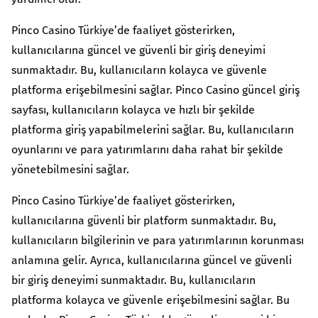
Pinco Casino Türkiye’de faaliyet gösterirken,
kullanıcılarına güncel ve güvenli bir giriş deneyimi
sunmaktadır. Bu, kullanıcıların kolayca ve güvenle
platforma erişebilmesini sağlar. Pinco Casino güncel giriş
sayfası, kullanıcıların kolayca ve hızlı bir şekilde
platforma giriş yapabilmelerini sağlar. Bu, kullanıcıların
oyunlarını ve para yatırımlarını daha rahat bir şekilde
yönetebilmesini sağlar.
Pinco Casino Türkiye’de faaliyet gösterirken,
kullanıcılarına güvenli bir platform sunmaktadır. Bu,
kullanıcıların bilgilerinin ve para yatırımlarının korunması
anlamına gelir. Ayrıca, kullanıcılarına güncel ve güvenli
bir giriş deneyimi sunmaktadır. Bu, kullanıcıların
platforma kolayca ve güvenle erişebilmesini sağlar. Bu