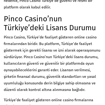
nedenle, Pinco Casino Türkiye’de güvenli ve resmi bir
platform olarak kabul edilir.
Pinco Casino’nun
Türkiye’deki Lisans Durumu
Pinco Casino, Türkiye’de faaliyet gösteren online casino
firmalarından biridir. Bu platform, Türkiye’de faaliyet
göstermek için gerekli lisansı ve izni alarak operasyonunu
sürdürüyor. Pinco Casino’nun Türkiye’deki lisans durumu,
kullanıcıların güvenli ve güvenilir bir platformda oyun
oynayabileceklerini garanti eder. Lisansın verilmesi,
şirketin finansal durumu, güvenlik standartları ve yasal
uyumluluğu konusunda derin bilgiye sahip olmasına ve
düzenli olarak kontrol altına alınmasına bağlıdır.
Türkiye’de faaliyet gösteren online casino firmalarına