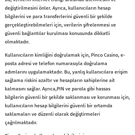
değiştirilmesini önler. Ayrıca, kullanıcıların hesap
bilgilerini ve para transferlerini güvenli bir şekilde
gerçekleştirebilmeleri için, verilerin şifrelenmesi ve
güvenli bağlantılar kurulması konusunda dikkatli
olmaktadır.
Kullanıcıların kimliğini doğrulamak için, Pinco Casino, e-
posta adresi ve telefon numarasıyla doğrulama
adımlarını uygulamaktadır. Bu, yanlış kullanıcılara erişim
sağlama riskini azaltır ve hesapların sahiplerine ait
kalmasını sağlar. Ayrıca,PIN ve parola gibi hassas
bilgilerin güvenli bir şekilde saklanması ve korunması için,
kullanıcıların hesap bilgilerini güvenli bir ortamda
saklamaları ve düzenli olarak değiştirmeleri
çağrılmaktadır.