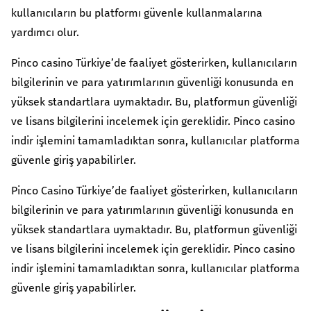
kullanıcıların bu platformı güvenle kullanmalarına
yardımcı olur.
Pinco casino Türkiye’de faaliyet gösterirken, kullanıcıların
bilgilerinin ve para yatırımlarının güvenliği konusunda en
yüksek standartlara uymaktadır. Bu, platformun güvenliği
ve lisans bilgilerini incelemek için gereklidir. Pinco casino
indir işlemini tamamladıktan sonra, kullanıcılar platforma
güvenle giriş yapabilirler.
Pinco Casino Türkiye’de faaliyet gösterirken, kullanıcıların
bilgilerinin ve para yatırımlarının güvenliği konusunda en
yüksek standartlara uymaktadır. Bu, platformun güvenliği
ve lisans bilgilerini incelemek için gereklidir. Pinco casino
indir işlemini tamamladıktan sonra, kullanıcılar platforma
güvenle giriş yapabilirler.