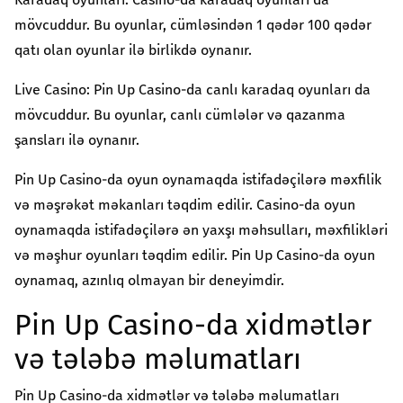
mövcuddur. Bu oyunlar, cümləsindən 1 qədər 100 qədər
qatı olan oyunlar ilə birlikdə oynanır.
Live Casino: Pin Up Casino-da canlı karadaq oyunları da
mövcuddur. Bu oyunlar, canlı cümlələr və qazanma
şansları ilə oynanır.
Pin Up Casino-da oyun oynamaqda istifadəçilərə məxfilik
və məşrəkət məkanları təqdim edilir. Casino-da oyun
oynamaqda istifadəçilərə ən yaxşı məhsulları, məxfilikləri
və məşhur oyunları təqdim edilir. Pin Up Casino-da oyun
oynamaq, azınlıq olmayan bir deneyimdir.
Pin Up Casino-da xidmətlər
və tələbə məlumatları
Pin Up Casino-da xidmətlər və tələbə məlumatları