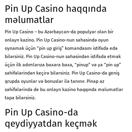
Pin Up Casino haqqında
məlumatlar
Pin Up Casino – bu Azərbaycan-da populyar olan bir
onlayn kazino. Pin Up Casino-nun sahəsində oyun
oynamak üçün “pin up giriş” komandasını istifadə edə
bilərsiniz. Pin Up Casino-nun sahəsindən istifadə etmək
üçün ilk adımlarıza baxara baxa, “pinup” və ya “pin up”
səhifələrindən keçirə bilərsiniz. Pin Up Casino-da geniş
qrupda oyunlar və bonuslar ilə tanınır. Pinap az
səhifələrində de bu onlayn kazino haqqında məlumatlar
tapa bilərsiniz.
Pin Up Casino-da
qeydiyyatdan keçmək