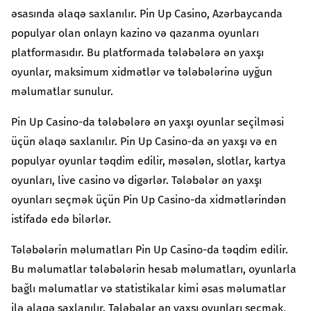
əsasında əlaqə saxlanılır. Pin Up Casino, Azərbaycanda
populyar olan onlayn kazino və qazanma oyunları
platformasıdır. Bu platformada tələbələrə ən yaxşı
oyunlar, maksimum xidmətlər və tələbələrinə uyğun
məlumatlar sunulur.
Pin Up Casino-da tələbələrə ən yaxşı oyunlar seçilməsi
üçün əlaqə saxlanılır. Pin Up Casino-da ən yaxşı və en
populyar oyunlar təqdim edilir, məsələn, slotlar, kartya
oyunları, live casino və digərlər. Tələbələr ən yaxşı
oyunları seçmək üçün Pin Up Casino-da xidmətlərindən
istifadə edə bilərlər.
Tələbələrin məlumatları Pin Up Casino-da təqdim edilir.
Bu məlumatlar tələbələrin hesab məlumatları, oyunlarla
bağlı məlumatlar və statistikalar kimi əsas məlumatlar
ilə əlaqə saxlanılır. Tələbələr ən yaxşı oyunları seçmək,