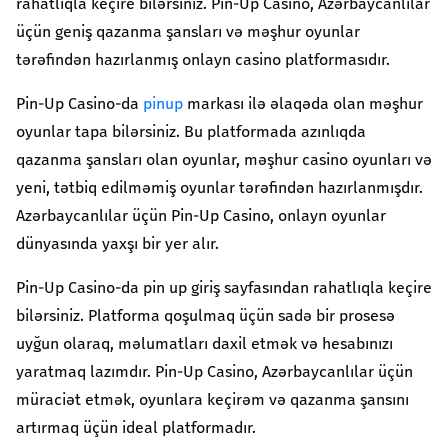
rahatlıqla keçire bilərsiniz. Pin-Up Casino, Azərbaycanlılar
üçün geniş qazanma şansları və məşhur oyunlar
tərəfindən hazırlanmış onlayn casino platformasıdır.
Pin-Up Casino-da
pinup
markası ilə əlaqəda olan məşhur
oyunlar tapa bilərsiniz. Bu platformada azınlıqda
qazanma şansları olan oyunlar, məşhur casino oyunları və
yeni, tətbiq edilməmiş oyunlar tərəfindən hazırlanmışdır.
Azərbaycanlılar üçün Pin-Up Casino, onlayn oyunlar
dünyasında yaxşı bir yer alır.
Pin-Up Casino-da pin up giriş sayfasından rahatlıqla keçire
bilərsiniz. Platforma qoşulmaq üçün sadə bir prosesə
uyğun olaraq, məlumatları daxil etmək və hesabınızı
yaratmaq lazımdır. Pin-Up Casino, Azərbaycanlılar üçün
müraciət etmək, oyunlara keçirəm və qazanma şansını
artırmaq üçün ideal platformadır.