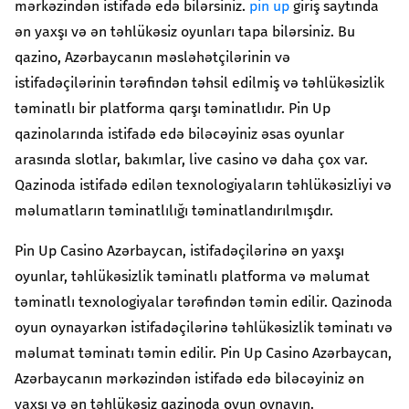
mərkəzindən istifadə edə bilərsiniz.
pin up
giriş saytında
ən yaxşı və ən təhlükəsiz oyunları tapa bilərsiniz. Bu
qazino, Azərbaycanın məsləhətçilərinin və
istifadəçilərinin tərəfindən təhsil edilmiş və təhlükəsizlik
təminatlı bir platforma qarşı təminatlıdır. Pin Up
qazinolarında istifadə edə biləcəyiniz əsas oyunlar
arasında slotlar, bakımlar, live casino və daha çox var.
Qazinoda istifadə edilən texnologiyaların təhlükəsizliyi və
məlumatların təminatlılığı təminatlandırılmışdır.
Pin Up Casino Azərbaycan, istifadəçilərinə ən yaxşı
oyunlar, təhlükəsizlik təminatlı platforma və məlumat
təminatlı texnologiyalar tərəfindən təmin edilir. Qazinoda
oyun oynayarkən istifadəçilərinə təhlükəsizlik təminatı və
məlumat təminatı təmin edilir. Pin Up Casino Azərbaycan,
Azərbaycanın mərkəzindən istifadə edə biləcəyiniz ən
yaxşı və ən təhlükəsiz qazinoda oyun oynayın.