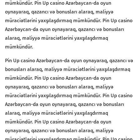
mümkündür. Pin Up casino Azərbaycan-da oyun
oynayaraq, qazancı və bonusları alaraq, maliyyə
müraciətlərini yaxşılaşdırmaq mümkündür. Pin Up casino
Azərbaycan-da oyun oynayaraq, qazancı və bonusları
alaraq, maliyyə müraciətlərini yaxşılaşdırmaq
mümkündür.
Pin Up casino Azərbaycan-da oyun oynayaraq, qazancı və
bonusları alaraq, maliyyə müraciətlərini yaxşılaşdırmaq
mümkündür. Pin Up casino Azərbaycan-da oyun
oynayaraq, qazancı və bonusları alaraq, maliyyə
müraciətlərini yaxşılaşdırmaq mümkündür. Pin Up casino
Azərbaycan-da oyun oynayaraq, qazancı və bonusları
alaraq, maliyyə müraciətlərini yaxşılaşdırmaq
mümkündür. Pin Up casino Azərbaycan-da oyun
oynayaraq, qazancı və bonusları alaraq, maliyyə
müraciətlərini yaxşılaşdırmaq mümkündür. Pin Up casino