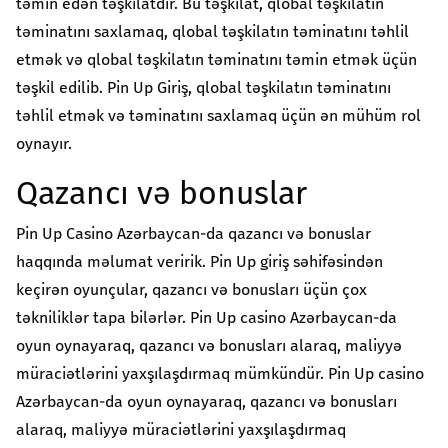
təmin edən təşkilatdır. Bu təşkilat, qlobal təşkilatın
təminatını saxlamaq, qlobal təşkilatın təminatını təhlil
etmək və qlobal təşkilatın təminatını təmin etmək üçün
təşkil edilib. Pin Up Giriş, qlobal təşkilatın təminatını
təhlil etmək və təminatını saxlamaq üçün ən mühüm rol
oynayır.
Qazancı və bonuslar
Pin Up Casino Azərbaycan-da qazancı və bonuslar
haqqında məlumat veririk. Pin Up giriş səhifəsindən
keçirən oyunçular, qazancı və bonusları üçün çox
təkniliklər tapa bilərlər. Pin Up casino Azərbaycan-da
oyun oynayaraq, qazancı və bonusları alaraq, maliyyə
müraciətlərini yaxşılaşdırmaq mümkündür. Pin Up casino
Azərbaycan-da oyun oynayaraq, qazancı və bonusları
alaraq, maliyyə müraciətlərini yaxşılaşdırmaq