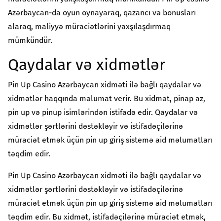
Azərbaycan-da oyun oynayaraq, qazancı və bonusları
alaraq, maliyyə müraciətlərini yaxşılaşdırmaq
mümkündür.
Qaydalar və xidmətlər
Pin Up Casino Azərbaycan xidməti ilə bağlı qaydalar və
xidmətlər haqqında məlumat verir. Bu xidmət, pinap az,
pin up və pinup isimlərindən istifadə edir. Qaydalar və
xidmətlər şərtlərini dəstəkləyir və istifadəçilərinə
müraciət etmək üçün pin up giriş sistemə aid məlumatları
təqdim edir.
Pin Up Casino Azərbaycan xidməti ilə bağlı qaydalar və
xidmətlər şərtlərini dəstəkləyir və istifadəçilərinə
müraciət etmək üçün pin up giriş sistemə aid məlumatları
təqdim edir. Bu xidmət, istifadəçilərinə müraciət etmək,