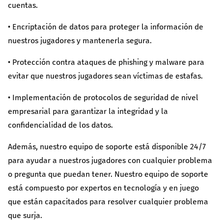
cuentas.
• Encriptación de datos para proteger la información de
nuestros jugadores y mantenerla segura.
• Protección contra ataques de phishing y malware para
evitar que nuestros jugadores sean víctimas de estafas.
• Implementación de protocolos de seguridad de nivel
empresarial para garantizar la integridad y la
confidencialidad de los datos.
Además, nuestro equipo de soporte está disponible 24/7
para ayudar a nuestros jugadores con cualquier problema
o pregunta que puedan tener. Nuestro equipo de soporte
está compuesto por expertos en tecnología y en juego
que están capacitados para resolver cualquier problema
que surja.