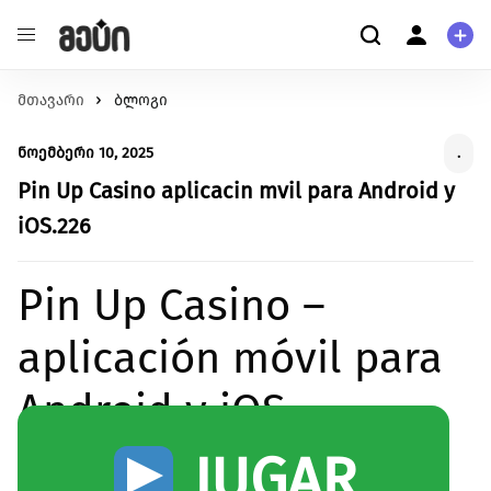
მთავარი
განათლება
ბლოგი
ჩვენ შესახებ
შეცვალე განათლების ხარისხი და მასზე
ჩვენ შესახებ
ნოემბერი 10, 2025
.
ხელმისაწვდომობა
მომხმარებელი
ჯანმრთელობა
Pin Up Casino aplicacin mvil para Android y
კითხვა-პასუხი
შექმენი გარემო უკეთესი მენტალური და ფიზიკური
პერსონალური ინფორმაცია
iOS.226
ჯანმრთელობისთვის.
გარემოს დაცვა
მეტი ჩვენზე
Pin Up Casino –
იზრუნე დედამიწის მომავლზე და დაუჭირე მხარი
გაეცანი სახელმძღვანელოს ქრაუდფანდინგის
გარემოსდაცვით ინიციატივებს
შესახებ
aplicación móvil para
სტარტაპი
გააძლიერე უნიკალური პროდუქტები და შექმენი
წაიკითხე მეტი
Android y iOS
ინოვაციები.
ცხოველებზე ზრუნვა
JUGAR
იზრუნე ცხოველების უკეთეს გარემოზე