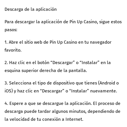
Descarga de la aplicación
Para descargar la aplicación de Pin Up Casino, sigue estos
pasos:
1. Abre el sitio web de Pin Up Casino en tu navegador
favorito.
2. Haz clic en el botón “Descargar” o “Instalar” en la
esquina superior derecha de la pantalla.
3. Selecciona el tipo de dispositivo que tienes (Android o
iOS) y haz clic en “Descargar” o “Instalar” nuevamente.
4. Espere a que se descargue la aplicación. El proceso de
descarga puede tardar algunos minutos, dependiendo de
la velocidad de tu conexión a Internet.