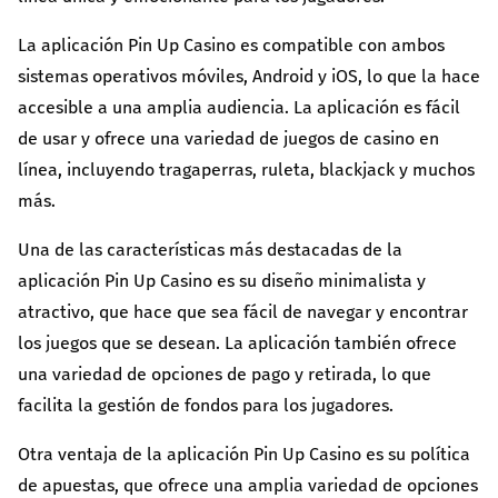
La aplicación Pin Up Casino es compatible con ambos
sistemas operativos móviles, Android y iOS, lo que la hace
accesible a una amplia audiencia. La aplicación es fácil
de usar y ofrece una variedad de juegos de casino en
línea, incluyendo tragaperras, ruleta, blackjack y muchos
más.
Una de las características más destacadas de la
aplicación Pin Up Casino es su diseño minimalista y
atractivo, que hace que sea fácil de navegar y encontrar
los juegos que se desean. La aplicación también ofrece
una variedad de opciones de pago y retirada, lo que
facilita la gestión de fondos para los jugadores.
Otra ventaja de la aplicación Pin Up Casino es su política
de apuestas, que ofrece una amplia variedad de opciones