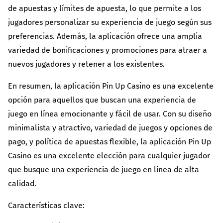
de apuestas y límites de apuesta, lo que permite a los
jugadores personalizar su experiencia de juego según sus
preferencias. Además, la aplicación ofrece una amplia
variedad de bonificaciones y promociones para atraer a
nuevos jugadores y retener a los existentes.
En resumen, la aplicación Pin Up Casino es una excelente
opción para aquellos que buscan una experiencia de
juego en línea emocionante y fácil de usar. Con su diseño
minimalista y atractivo, variedad de juegos y opciones de
pago, y política de apuestas flexible, la aplicación Pin Up
Casino es una excelente elección para cualquier jugador
que busque una experiencia de juego en línea de alta
calidad.
Características clave: