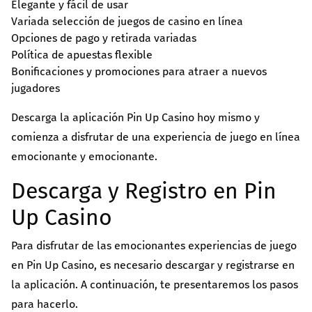
Elegante y fácil de usar
Variada selección de juegos de casino en línea
Opciones de pago y retirada variadas
Política de apuestas flexible
Bonificaciones y promociones para atraer a nuevos
jugadores
Descarga la aplicación Pin Up Casino hoy mismo y
comienza a disfrutar de una experiencia de juego en línea
emocionante y emocionante.
Descarga y Registro en Pin
Up Casino
Para disfrutar de las emocionantes experiencias de juego
en Pin Up Casino, es necesario descargar y registrarse en
la aplicación. A continuación, te presentaremos los pasos
para hacerlo.