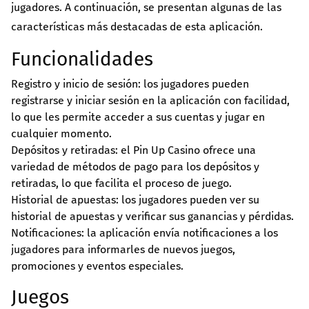
jugadores. A continuación, se presentan algunas de las
características más destacadas de esta aplicación.
Funcionalidades
Registro y inicio de sesión: los jugadores pueden
registrarse y iniciar sesión en la aplicación con facilidad,
lo que les permite acceder a sus cuentas y jugar en
cualquier momento.
Depósitos y retiradas: el Pin Up Casino ofrece una
variedad de métodos de pago para los depósitos y
retiradas, lo que facilita el proceso de juego.
Historial de apuestas: los jugadores pueden ver su
historial de apuestas y verificar sus ganancias y pérdidas.
Notificaciones: la aplicación envía notificaciones a los
jugadores para informarles de nuevos juegos,
promociones y eventos especiales.
Juegos