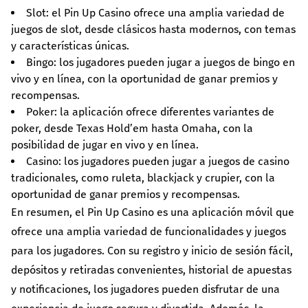
Slot: el Pin Up Casino ofrece una amplia variedad de
juegos de slot, desde clásicos hasta modernos, con temas
y características únicas.
Bingo: los jugadores pueden jugar a juegos de bingo en
vivo y en línea, con la oportunidad de ganar premios y
recompensas.
Poker: la aplicación ofrece diferentes variantes de
poker, desde Texas Hold’em hasta Omaha, con la
posibilidad de jugar en vivo y en línea.
Casino: los jugadores pueden jugar a juegos de casino
tradicionales, como ruleta, blackjack y crupier, con la
oportunidad de ganar premios y recompensas.
En resumen, el Pin Up Casino es una aplicación móvil que
ofrece una amplia variedad de funcionalidades y juegos
para los jugadores. Con su registro y inicio de sesión fácil,
depósitos y retiradas convenientes, historial de apuestas
y notificaciones, los jugadores pueden disfrutar de una