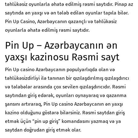
təhlükəsiz oyunlarla əhatə edilmiş rəsmi saytıdır. Pinap az
saytında ən yaxşı və ən tələb edilən oyunlar tapıla bilər.
Pin Up Casino, Azərbaycanın qazançlı və təhlükəsiz
oyunlarla əhatə edilmiş rəsmi saytıdır.
Pin Up – Azərbaycanın ən
yaxşı kazinosu Rəsmi sayt
Pin Up casino Azərbaycanın populyarlıqda olan və
təhlükəsizdirliyi ilə tanınan bir qızılaşdırılmış qızılaşdırıcı
və tələbələr arasında çox sevilen qızılaşdırıcıdır. Rəsmi
saytından giriş edərək, oyunları oynayaraq və qazanma
şansını artıraraq, Pin Up casino Azərbaycanın ən yaxşı
kazino olduğunu göstərə bilərsiniz. Rəsmi saytdan giriş
etmək üçün “pin up giriş” komandasını yazmaq və ya
saytdan doğrudan giriş etmək olar.