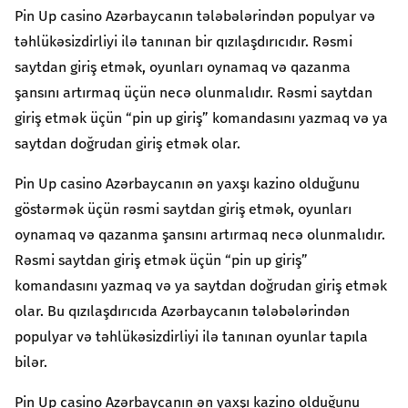
Pin Up casino Azərbaycanın tələbələrindən populyar və
təhlükəsizdirliyi ilə tanınan bir qızılaşdırıcıdır. Rəsmi
saytdan giriş etmək, oyunları oynamaq və qazanma
şansını artırmaq üçün necə olunmalıdır. Rəsmi saytdan
giriş etmək üçün “pin up giriş” komandasını yazmaq və ya
saytdan doğrudan giriş etmək olar.
Pin Up casino Azərbaycanın ən yaxşı kazino olduğunu
göstərmək üçün rəsmi saytdan giriş etmək, oyunları
oynamaq və qazanma şansını artırmaq necə olunmalıdır.
Rəsmi saytdan giriş etmək üçün “pin up giriş”
komandasını yazmaq və ya saytdan doğrudan giriş etmək
olar. Bu qızılaşdırıcıda Azərbaycanın tələbələrindən
populyar və təhlükəsizdirliyi ilə tanınan oyunlar tapıla
bilər.
Pin Up casino Azərbaycanın ən yaxşı kazino olduğunu