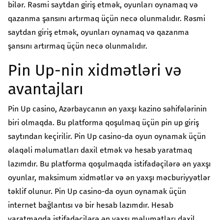
bilər. Rəsmi saytdan giriş etmək, oyunları oynamaq və
qazanma şansını artırmaq üçün necə olunmalıdır. Rəsmi
saytdan giriş etmək, oyunları oynamaq və qazanma
şansını artırmaq üçün necə olunmalıdır.
Pin Up-nin xidmətləri və
avantajları
Pin Up casino, Azərbaycanın ən yaxşı kazino səhifələrinin
biri olmaqda. Bu platforma qoşulmaq üçün pin up giriş
saytından keçirilir. Pin Up casino-da oyun oynamak üçün
əlaqəli məlumatları daxil etmək və hesab yaratmaq
lazımdır. Bu platforma qoşulmaqda istifadəçilərə ən yaxşı
oyunlar, maksimum xidmətlər və ən yaxşı məcburiyyətlər
təklif olunur. Pin Up casino-da oyun oynamak üçün
internet bağlantısı və bir hesab lazımdır. Hesab
yaratmaqda istifadəçilərə ən yaxşı məlumatları daxil