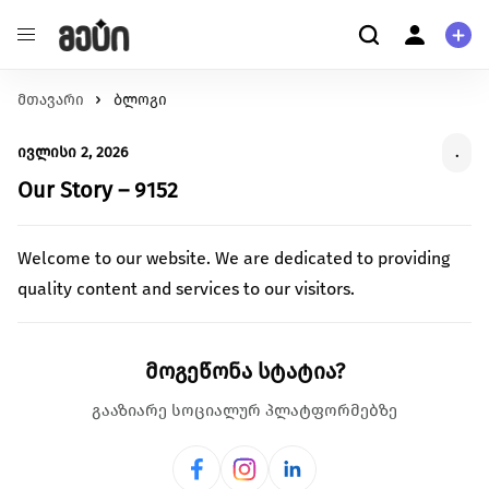
მთავარი
განათლება
ბლოგი
ჩვენ შესახებ
შეცვალე განათლების ხარისხი და მასზე
ჩვენ შესახებ
ივლისი 2, 2026
.
ხელმისაწვდომობა
მომხმარებელი
ჯანმრთელობა
Our Story – 9152
კითხვა-პასუხი
შექმენი გარემო უკეთესი მენტალური და ფიზიკური
პერსონალური ინფორმაცია
ჯანმრთელობისთვის.
Welcome to our website. We are dedicated to providing
გარემოს დაცვა
მეტი ჩვენზე
quality content and services to our visitors.
იზრუნე დედამიწის მომავლზე და დაუჭირე მხარი
გაეცანი სახელმძღვანელოს ქრაუდფანდინგის
გარემოსდაცვით ინიციატივებს
შესახებ
სტარტაპი
მოგეწონა სტატია?
გააძლიერე უნიკალური პროდუქტები და შექმენი
წაიკითხე მეტი
ინოვაციები.
გააზიარე სოციალურ პლატფორმებზე
ცხოველებზე ზრუნვა
იზრუნე ცხოველების უკეთეს გარემოზე