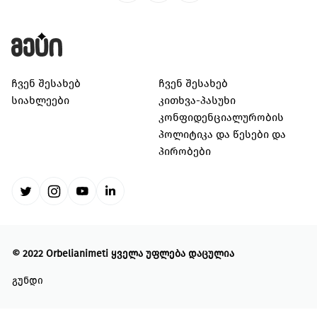
კულტურა/ხელოვნება
შექმენი კულტურულ სივრცეები, განავითარე
კრეატიულობა შენს თემში
გაეცი მეტი
ჩვენ შესახებ
ჩვენ შესახებ
თქვენი მხარდაჭერით შევძლებთ მეტი
სიახლეები
კითხვა-პასუხი
ცვლილებისა და მეტი განვითარების
კონფიდენციალურობის
უზრუნველყოფას
პოლიტიკა და წესები და
პირობები
ყველა ინიციატივა
©
2022 Orbelianimeti
ყველა უფლება დაცულია
გუნდი