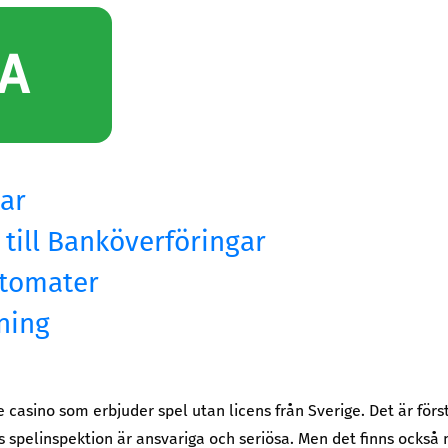
A
ar
v till Banköverföringar
utomater
ning
ine casino som erbjuder spel utan licens från Sverige. Det är först
s spelinspektion är ansvariga och seriösa. Men det finns ocks