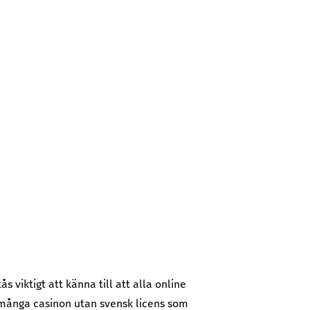
ås viktigt att känna till att alla online
å många casinon utan svensk licens som