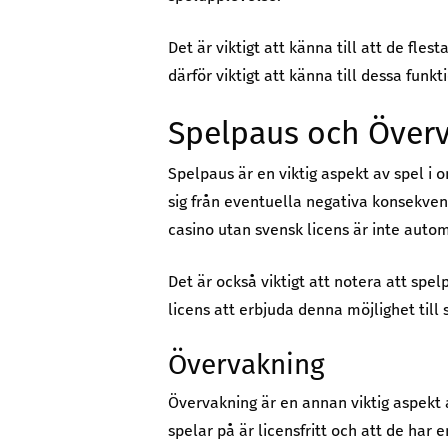
Det är viktigt att känna till att de fl
därför viktigt att känna till dessa funk
Spelpaus och Över
Spelpaus är en viktig aspekt av spel i 
sig från eventuella negativa konsekvens
casino utan svensk licens är inte automa
Det är också viktigt att notera att spe
licens att erbjuda denna möjlighet till 
Övervakning
Övervakning är en annan viktig aspekt av
spelar på är licensfritt och att de har 