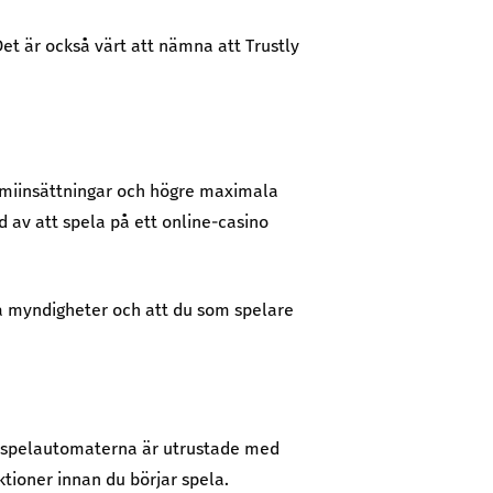
Det är också värt att nämna att Trustly
nimiinsättningar och högre maximala
d av att spela på ett online-casino
ska myndigheter och att du som spelare
sta spelautomaterna är utrustade med
ktioner innan du börjar spela.