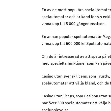
En av de mest populära spelautomaterna
spelautomater och är känd för sin enkl
vinna upp till 5 000 gånger insatsen.
En annan populär spelautomat är Mega Jo
vinna upp till 600 000 kr. Spelautomate
Om du är intresserad av att spela på et
med speciella funktioner som kan påverk
Casino utan svensk licens, som Trustly
spelautomater att välja bland, och de 
Casino utan licens, som Casinon utan s
har över 500 spelautomater att välja b
spelupplevelse.