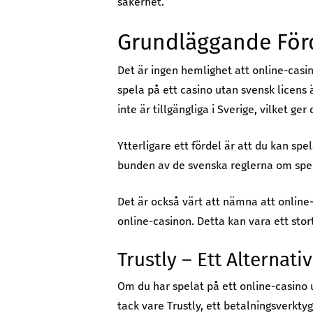
säkerhet.
Grundläggande För
Det är ingen hemlighet att online-casin
spela på ett casino utan svensk licens
inte är tillgängliga i Sverige, vilket ge
Ytterligare ett fördel är att du kan sp
bunden av de svenska reglerna om spelpa
Det är också värt att nämna att online
online-casinon. Detta kan vara ett stor
Trustly – Ett Alternati
Om du har spelat på ett online-casino u
tack vare Trustly, ett betalningsverktyg