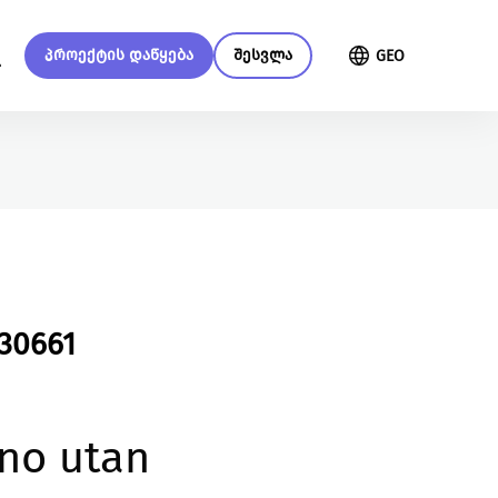
პროექტის დაწყება
შესვლა
GEO
მენი
მეტი ჩვენზე
გაეცი მეტი
გაეცანი სახელმძღვანელოს
თქვენი მხარდაჭერით
ქრაუდფანდინგის შესახებ
შევძლებთ მეტი ცვლილებისა და
.30661
მეტი განვითარების
უზრუნველყოფას
წაიკითხე მეტი
ყველა ინიციატივა
ino utan