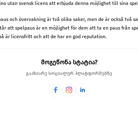
ino utan svensk licens att erbjuda denna möjlighet till sina spe
lpaus och övervakning är två olika saker, men de är också två sa
rstår att spelpaus är en möjlighet för dem att ta en paus från s
på är licensfritt och att de har en god reputation.
მოგეწონა სტატია?
გააზიარე სოციალურ პლატფორმებზე