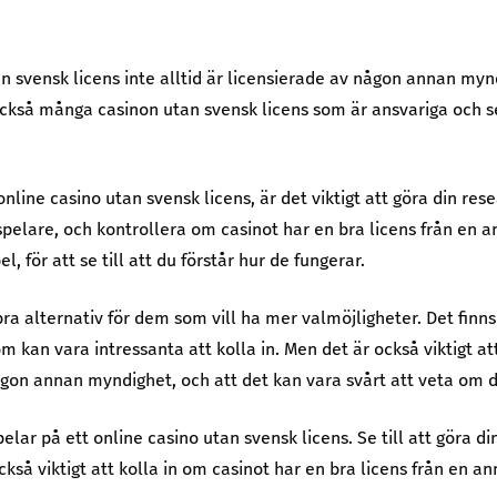
tan svensk licens inte alltid är licensierade av någon annan my
 också många casinon utan svensk licens som är ansvariga och s
nline casino utan svensk licens, är det viktigt att göra din rese
lare, och kontrollera om casinot har en bra licens från en an
l, för att se till att du förstår hur de fungerar.
bra alternativ för dem som vill ha mer valmöjligheter. Det fin
om kan vara intressanta att kolla in. Men det är också viktigt 
ågon annan myndighet, och att det kan vara svårt att veta om de
spelar på ett online casino utan svensk licens. Se till att göra d
kså viktigt att kolla in om casinot har en bra licens från en ann