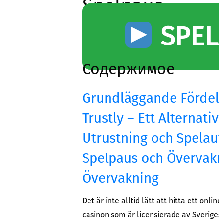
Spelpaus
SPEL
Содержимое
Grundläggande Fördel
Trustly – Ett Alternati
Utrustning och Spela
Spelpaus och Övervak
Övervakning
Det är inte alltid lätt att hitta ett onl
casinon som är licensierade av Sverige