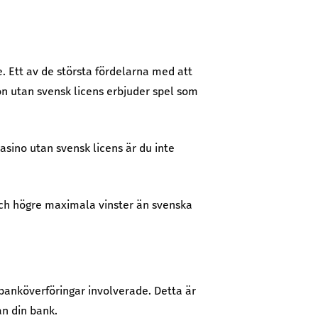
. Ett av de största fördelarna med att
on utan svensk licens erbjuder spel som
asino utan svensk licens är du inte
 och högre maximala vinster än svenska
 banköverföringar involverade. Detta är
ån din bank.