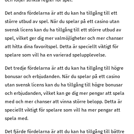
Det andra fördelarna är att du kan ha tillgång till ett
större utbud av spel. När du spelar på ett casino utan
svensk licens kan du ha tillgång till ett större utbud av
spel, vilket ger dig mer valmöjligheter och mer chanser
att hitta dina favoritspel. Detta är speciellt viktigt för
spelare som vill ha en varierad spelupplevelse.
Det tredje fördelarna är att du kan ha tillgång till högre
bonusar och erbjudanden. När du spelar på ett casino
utan svensk licens kan du ha tillgång till högre bonusar
och erbjudanden, vilket kan ge dig mer pengar att spela
med och mer chanser att vinna större belopp. Detta är
speciellt viktigt för spelare som vill ha mer pengar att
spela med.
Det fjärde fördelarna är att du kan ha tillgång till bättre