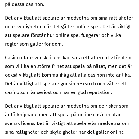
på dessa casinon.
Det är viktigt att spelare är medvetna om sina rättigheter
och skyldigheter, när det gäller online spel. Det är viktigt
att spelare förstår hur online spel fungerar och vilka
regler som gäller för dem.
Casino utan svensk licens kan vara ett alternativ för dem
som vill ha en större frihet att spela på nätet, men det är
också viktigt att komma ihåg att alla casinon inte är lika.
Det är viktigt att spelare gör sin research och väljer ett
casino som är seriöst och har en god reputation.
Det är viktigt att spelare är medvetna om de risker som
är förknippade med att spela på online casinon utan
svensk licens. Det är viktigt att spelare är medvetna om
sina rättigheter och skyldigheter när det gäller online