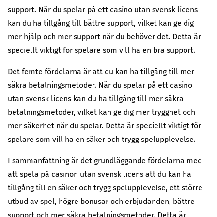
support. När du spelar på ett casino utan svensk licens
kan du ha tillgång till bättre support, vilket kan ge dig
mer hjälp och mer support när du behöver det. Detta är
speciellt viktigt för spelare som vill ha en bra support.
Det femte fördelarna är att du kan ha tillgång till mer
säkra betalningsmetoder. När du spelar på ett casino
utan svensk licens kan du ha tillgång till mer säkra
betalningsmetoder, vilket kan ge dig mer trygghet och
mer säkerhet när du spelar. Detta är speciellt viktigt för
spelare som vill ha en säker och trygg spelupplevelse.
I sammanfattning är det grundläggande fördelarna med
att spela på casinon utan svensk licens att du kan ha
tillgång till en säker och trygg spelupplevelse, ett större
utbud av spel, högre bonusar och erbjudanden, bättre
support och mer säkra betalningsmetoder. Detta är