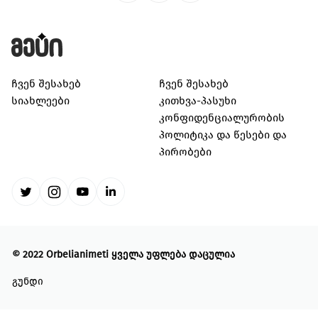
კულტურა/ხელოვნება
შექმენი კულტურულ სივრცეები, განავითარე
კრეატიულობა შენს თემში
გაეცი მეტი
ჩვენ შესახებ
ჩვენ შესახებ
თქვენი მხარდაჭერით შევძლებთ მეტი
სიახლეები
კითხვა-პასუხი
ცვლილებისა და მეტი განვითარების
კონფიდენციალურობის
უზრუნველყოფას
პოლიტიკა და წესები და
პირობები
ყველა ინიციატივა
©
2022 Orbelianimeti
ყველა უფლება დაცულია
გუნდი