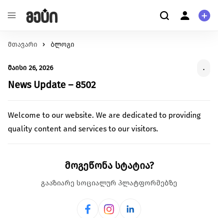
მთავარი
განათლება
ბლოგი
ჩვენ შესახებ
შეცვალე განათლების ხარისხი და მასზე
ჩვენ შესახებ
მაისი 26, 2026
.
ხელმისაწვდომობა
მომხმარებელი
ჯანმრთელობა
News Update – 8502
კითხვა-პასუხი
შექმენი გარემო უკეთესი მენტალური და ფიზიკური
პერსონალური ინფორმაცია
ჯანმრთელობისთვის.
Welcome to our website. We are dedicated to providing
გარემოს დაცვა
მეტი ჩვენზე
quality content and services to our visitors.
იზრუნე დედამიწის მომავლზე და დაუჭირე მხარი
გაეცანი სახელმძღვანელოს ქრაუდფანდინგის
გარემოსდაცვით ინიციატივებს
შესახებ
Chicken
სტარტაპი
Road
მოგეწონა სტატია?
გააძლიერე უნიკალური პროდუქტები და შექმენი
წაიკითხე მეტი
ინოვაციები.
გააზიარე სოციალურ პლატფორმებზე
ცხოველებზე ზრუნვა
იზრუნე ცხოველების უკეთეს გარემოზე