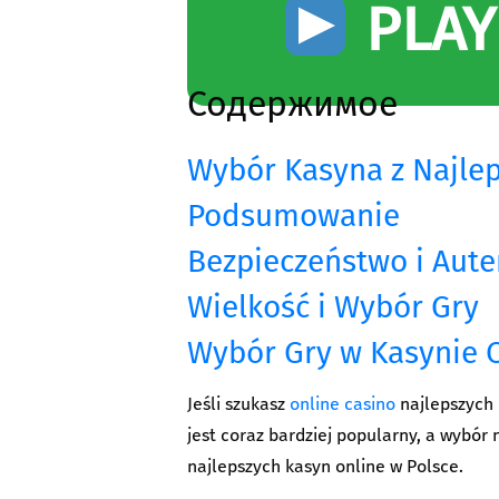
PLAY
Содержимое
Wybór Kasyna z Najle
Podsumowanie
Bezpieczeństwo i Aute
Wielkość i Wybór Gry
Wybór Gry w Kasynie 
Jeśli szukasz
online casino
najlepszych 
jest coraz bardziej popularny, a wybór
najlepszych kasyn online w Polsce.