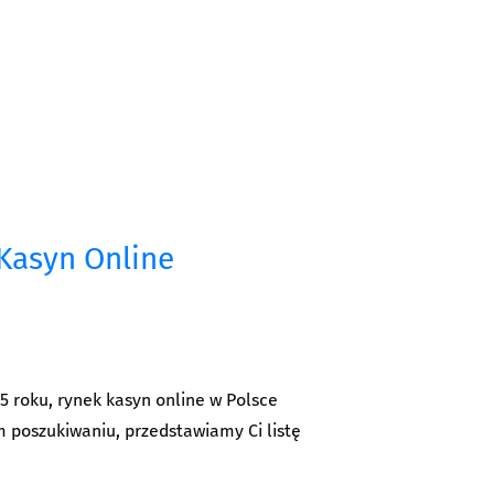
 Kasyn Online
5 roku, rynek kasyn online w Polsce
m poszukiwaniu, przedstawiamy Ci listę