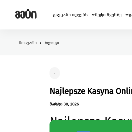
გაეცანი იდეებს
მეტი ჩვენზე
გ
მთავარი
ბლოგი
ჩვენ შესახებ
განათლება
მომხმარებელი
ჩვენ შესახებ
შეცვალე განათლების ხარისხი და მასზე ხელმი
კითხვა-პასუხი
ჯანმრთელობა
პერსონალური ინფორმაცია
შექმენი გარემო უკეთესი მენტალური და ფიზიკუ
.
ჯანმრთელობისთვის.
გარემოს დაცვა
Najlepsze Kasyna Onli
იზრუნე დედამიწის მომავლზე და დაუჭირე მხარ
გარემოსდაცვით ინიციატივებს
მარტი 30, 2026
Najlepsze Kasy