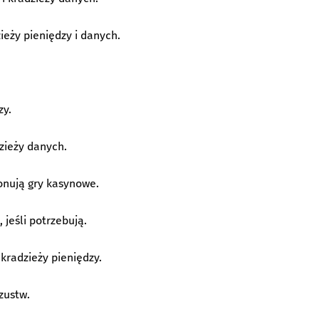
eży pieniędzy i danych.
zy.
zieży danych.
onują gry kasynowe.
jeśli potrzebują.
kradzieży pieniędzy.
zustw.