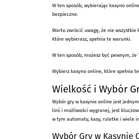
W ten sposób, wybierając kasyno online
bezpieczne.
Warto zwrócić uwagę, że nie wszystkie 
które wybierasz, spełnia te warunki.
W ten sposób, możesz być pewnym, że T
Wybierz kasyno online, które spełnia 
Wielkość i Wybór G
Wybór gry w kasynie online jest jednym
linii i możliwości wygranej, jest klucz
w tym automaty, kasy, ruletke i wiele i
Wybór Gry w Kasynie 