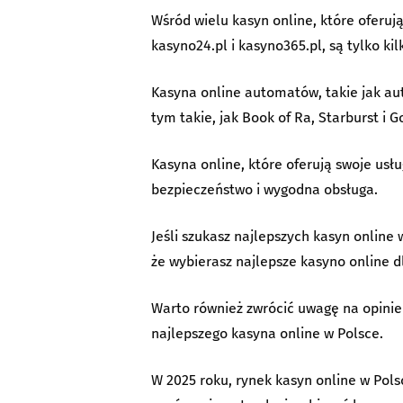
Wśród wielu kasyn online, które oferują
kasyno24.pl i kasyno365.pl, są tylko ki
Kasyna online automatów, takie jak au
tym takie, jak Book of Ra, Starburst i G
Kasyna online, które oferują swoje usł
bezpieczeństwo i wygodna obsługa.
Jeśli szukasz najlepszych kasyn online
że wybierasz najlepsze kasyno online d
Warto również zwrócić uwagę na opinie
najlepszego kasyna online w Polsce.
W 2025 roku, rynek kasyn online w Pols