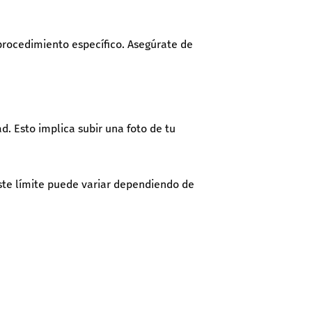
 procedimiento específico. Asegúrate de
d. Esto implica subir una foto de tu
Este límite puede variar dependiendo de