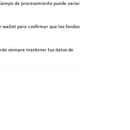
l tiempo de procesamiento puede variar
 e-wallet para confirmar que los fondos
uerda siempre mantener tus datos de