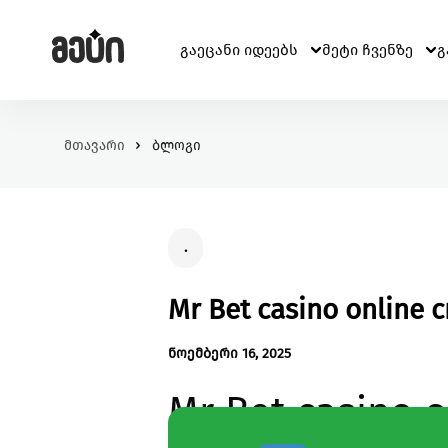
გაეცანი იდეებს
მეტი ჩვენზე
გ
მთავარი
ბლოგი
ჩვენ შესახებ
განათლება
მომხმარებელი
ჩვენ შესახებ
შეცვალე განათლების ხარისხი და მასზე ხელმი
კითხვა-პასუხი
ჯანმრთელობა
პერსონალური ინფორმაცია
შექმენი გარემო უკეთესი მენტალური და ფიზიკუ
.
ჯანმრთელობისთვის.
გარემოს დაცვა
Mr Bet casino online c
იზრუნე დედამიწის მომავლზე და დაუჭირე მხარ
გარემოსდაცვით ინიციატივებს
ნოემბერი 16, 2025
Mr Bet casino o