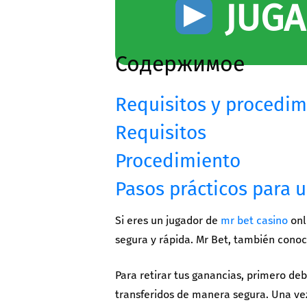
JUGA
Содержимое
Requisitos y procedim
Requisitos
Procedimiento
Pasos prácticos para u
Si eres un jugador de
mr bet casino
onl
segura y rápida. Mr Bet, también conoci
Para retirar tus ganancias, primero deb
transferidos de manera segura. Una vez