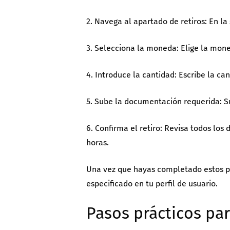
2. Navega al apartado de retiros: En la
3. Selecciona la moneda: Elige la moned
4. Introduce la cantidad: Escribe la ca
5. Sube la documentación requerida: Su
6. Confirma el retiro: Revisa todos los
horas.
Una vez que hayas completado estos pas
especificado en tu perfil de usuario.
Pasos prácticos par