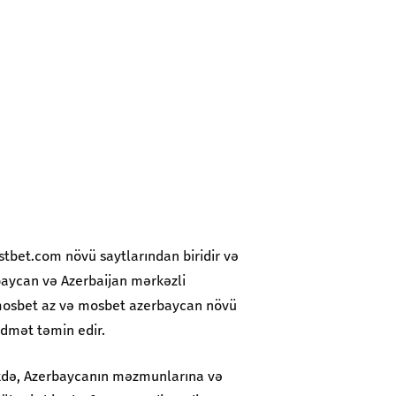
stbet.com növü saytlarından biridir və
rbaycan və Azerbaijan mərkəzli
a mosbet az və mosbet azerbaycan növü
idmət təmin edir.
likdə, Azerbaycanın məzmunlarına və