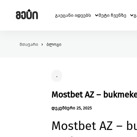
გაეცანი იდეებს
მეტი ჩვენზე
გ
მთავარი
ბლოგი
ჩვენ შესახებ
განათლება
მომხმარებელი
ჩვენ შესახებ
შეცვალე განათლების ხარისხი და მასზე ხელმი
კითხვა-პასუხი
ჯანმრთელობა
პერსონალური ინფორმაცია
შექმენი გარემო უკეთესი მენტალური და ფიზიკუ
.
ჯანმრთელობისთვის.
გარემოს დაცვა
Mostbet AZ – bukmeker 
იზრუნე დედამიწის მომავლზე და დაუჭირე მხარ
გარემოსდაცვით ინიციატივებს
დეკემბერი 25, 2025
Mostbet AZ – b