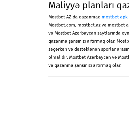
Maliyyə planları q
Mostbet AZ-da qazanmaq
mostbet apk
Mostbet.com, mostbet.az və mostbet az
və Mostbet Azerbaycan saytlarında oyn
qazanma şansınızı artırmaq olar. Mostbe
seçərkən və dəstəklənən sporlar arasın
olmalıdır. Mostbet Azerbaycan və Mostb
və qazanma şansınızı artırmaq olar.