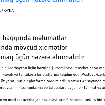
rg/ OYNA
ı haqqında məlumatlar
tında mövcud xidmətlər
nmaq üçün nəzərə alınmalıdır
inin Azerbaycan üçün hazırladığı rəsmi sayt. mostbet.az və mo
unksiyalı və təhlükəsiz bir platforma təqdim edir. Mostbet Aze
 öz yaratılmış bir platforma təqdim edir. Mostbet AZ saytınd
 Azerbaycanın məzmunlarına və tələbələrə uyğun bir təlimat və x
və mostbet azerbaijan növü saytların funksionalitəsi ilə bir