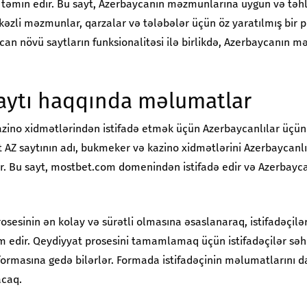
 təmin edir. Bu sayt, Azerbaycanın məzmunlarına uyğun və təhl
zli məzmunlar, qarzalar və tələbələr üçün öz yaratılmış bir p
n növü saytların funksionalitəsi ilə birlikdə, Azerbaycanın m
aytı haqqında məlumatlar
zino xidmətlərindən istifadə etmək üçün Azerbaycanlılar üçün 
t AZ saytının adı, bukmeker və kazino xidmətlərini Azerbaycanl
r. Bu sayt, mostbet.com domenindən istifadə edir və Azerbayca
osesinin ən kolay və sürətli olmasına əsaslanaraq, istifadəçilə
m edir. Qeydiyyat prosesini tamamlamaq üçün istifadəçilər səh
formasına gedə bilərlər. Formada istifadəçinin məlumatlarını 
acaq.