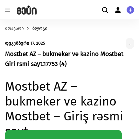
მთავარი
განათლება
ბლოგი
ჩვენ შესახებ
შეცვალე განათლების ხარისხი და მასზე
ჩვენ შესახებ
დეკემბერი 17, 2025
.
ხელმისაწვდომობა
მომხმარებელი
ჯანმრთელობა
Mostbet AZ – bukmeker ve kazino Mostbet
კითხვა-პასუხი
შექმენი გარემო უკეთესი მენტალური და ფიზიკური
პერსონალური ინფორმაცია
Giri rsmi sayt.17753 (4)
ჯანმრთელობისთვის.
გარემოს დაცვა
მეტი ჩვენზე
Mostbet AZ –
იზრუნე დედამიწის მომავლზე და დაუჭირე მხარი
გაეცანი სახელმძღვანელოს ქრაუდფანდინგის
გარემოსდაცვით ინიციატივებს
შესახებ
bukmeker ve kazino
სტარტაპი
გააძლიერე უნიკალური პროდუქტები და შექმენი
წაიკითხე მეტი
Mostbet – Giriş rəsmi
ინოვაციები.
ცხოველებზე ზრუნვა
sayt
იზრუნე ცხოველების უკეთეს გარემოზე