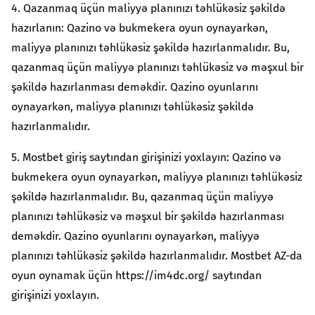
4. Qazanmaq üçün maliyyə planınızı təhlükəsiz şəkildə
hazırlanın: Qazino və bukmekera oyun oynayarkən,
maliyyə planınızı təhlükəsiz şəkildə hazırlanmalıdır. Bu,
qazanmaq üçün maliyyə planınızı təhlükəsiz və məşxul bir
şəkildə hazırlanması deməkdir. Qazino oyunlarını
oynayarkən, maliyyə planınızı təhlükəsiz şəkildə
hazırlanmalıdır.
5. Mostbet giriş saytından girişinizi yoxlayın: Qazino və
bukmekera oyun oynayarkən, maliyyə planınızı təhlükəsiz
şəkildə hazırlanmalıdır. Bu, qazanmaq üçün maliyyə
planınızı təhlükəsiz və məşxul bir şəkildə hazırlanması
deməkdir. Qazino oyunlarını oynayarkən, maliyyə
planınızı təhlükəsiz şəkildə hazırlanmalıdır. Mostbet AZ-da
oyun oynamak üçün https://im4dc.org/ saytından
girişinizi yoxlayın.