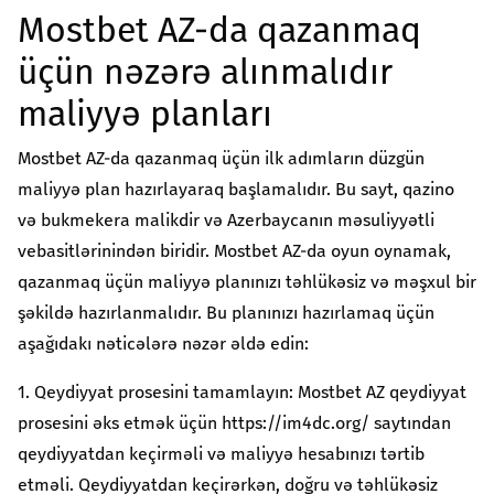
Mostbet AZ-da qazanmaq
üçün nəzərə alınmalıdır
maliyyə planları
Mostbet AZ-da qazanmaq üçün ilk adımların düzgün
maliyyə plan hazırlayaraq başlamalıdır. Bu sayt, qazino
və bukmekera malikdir və Azerbaycanın məsuliyyətli
vebasitlərinindən biridir. Mostbet AZ-da oyun oynamak,
qazanmaq üçün maliyyə planınızı təhlükəsiz və məşxul bir
şəkildə hazırlanmalıdır. Bu planınızı hazırlamaq üçün
aşağıdakı nəticələrə nəzər əldə edin:
1. Qeydiyyat prosesini tamamlayın: Mostbet AZ qeydiyyat
prosesini əks etmək üçün https://im4dc.org/ saytından
qeydiyyatdan keçirməli və maliyyə hesabınızı tərtib
etməli. Qeydiyyatdan keçirərkən, doğru və təhlükəsiz