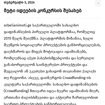
კულტურა/ხელოვნება
თებერვალი 5, 2024
.
შექმენი კულტურულ სივრცეები, განავითარე
მეტი იდეების კონკურსის შესახებ
კრეატიულობა შენს თემში
გაეცი მეტი
orbelianimeti.ge საქართველოში სახალხო
დაფინანსების პირველი პლატფორმაა, რომელიც
თქვენი მხარდაჭერით შევძლებთ მეტი
ცვლილებისა და მეტი განვითარების
2015 წელს შეიქმნა. პლატფორმის მიზანია, ხელი
უზრუნველყოფას
შეუწყოს სოციალური პროექტების განხორციელებას,
დაეხმაროს და მიცეს მოტივაცია ადამიანებს,
ყველა ინიციატივა
რომლებსაც აქვთ პასუხისმგებლობა და სურვილი
განახორციელონ საინტერესო პროექტები და
შეცვალონ ან უკეთესი გახადონ თავიანთი ქალაქი
თუ რეგიონი. ასევე, დაინერგოს Crowdfunding-ის
კულტურა საქართველოში. სახალხო დაფინანსების
(Crowdfunding) მთავარი იდეა ბევრი ადამიანის მიერ,
ერთიანი ძალისხმევითა და აქტიური ჩართულობით
საერთო პროექტების განხორციელებაა.