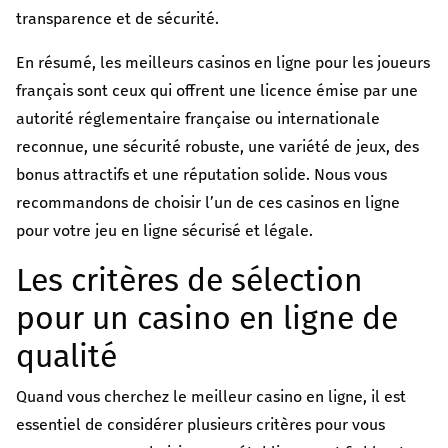
transparence et de sécurité.
En résumé, les meilleurs casinos en ligne pour les joueurs
français sont ceux qui offrent une licence émise par une
autorité réglementaire française ou internationale
reconnue, une sécurité robuste, une variété de jeux, des
bonus attractifs et une réputation solide. Nous vous
recommandons de choisir l’un de ces casinos en ligne
pour votre jeu en ligne sécurisé et légale.
Les critères de sélection
pour un casino en ligne de
qualité
Quand vous cherchez le meilleur casino en ligne, il est
essentiel de considérer plusieurs critères pour vous