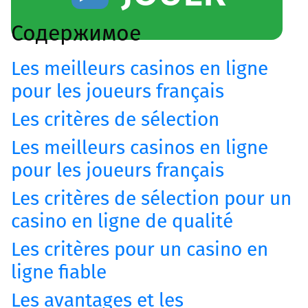
კულტურა/ხელოვნება
შექმენი კულტურულ სივრცეები, განავითარე
Содержимое
კრეატიულობა შენს თემში
Les meilleurs casinos en ligne
გაეცი მეტი
pour les joueurs français
თქვენი მხარდაჭერით შევძლებთ მეტი
ცვლილებისა და მეტი განვითარების
Les critères de sélection
უზრუნველყოფას
Les meilleurs casinos en ligne
ყველა ინიციატივა
pour les joueurs français
Les critères de sélection pour un
casino en ligne de qualité
Les critères pour un casino en
ligne fiable
Les avantages et les