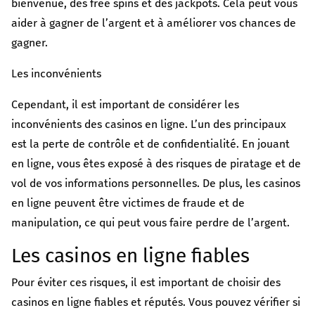
bienvenue, des free spins et des jackpots. Cela peut vous
aider à gagner de l’argent et à améliorer vos chances de
gagner.
Les inconvénients
Cependant, il est important de considérer les
inconvénients des casinos en ligne. L’un des principaux
est la perte de contrôle et de confidentialité. En jouant
en ligne, vous êtes exposé à des risques de piratage et de
vol de vos informations personnelles. De plus, les casinos
en ligne peuvent être victimes de fraude et de
manipulation, ce qui peut vous faire perdre de l’argent.
Les casinos en ligne fiables
Pour éviter ces risques, il est important de choisir des
casinos en ligne fiables et réputés. Vous pouvez vérifier si