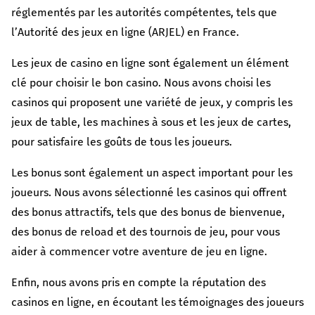
réglementés par les autorités compétentes, tels que
l’Autorité des jeux en ligne (ARJEL) en France.
Les jeux de casino en ligne sont également un élément
clé pour choisir le bon casino. Nous avons choisi les
casinos qui proposent une variété de jeux, y compris les
jeux de table, les machines à sous et les jeux de cartes,
pour satisfaire les goûts de tous les joueurs.
Les bonus sont également un aspect important pour les
joueurs. Nous avons sélectionné les casinos qui offrent
des bonus attractifs, tels que des bonus de bienvenue,
des bonus de reload et des tournois de jeu, pour vous
aider à commencer votre aventure de jeu en ligne.
Enfin, nous avons pris en compte la réputation des
casinos en ligne, en écoutant les témoignages des joueurs