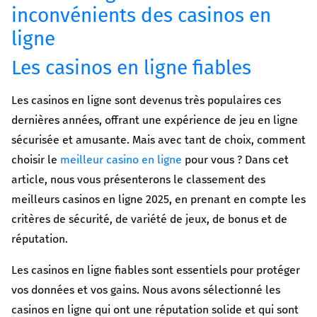
inconvénients des casinos en
ligne
Les casinos en ligne fiables
Les casinos en ligne sont devenus très populaires ces
dernières années, offrant une expérience de jeu en ligne
sécurisée et amusante. Mais avec tant de choix, comment
choisir le
meilleur casino en ligne
pour vous ? Dans cet
article, nous vous présenterons le classement des
meilleurs casinos en ligne 2025, en prenant en compte les
critères de sécurité, de variété de jeux, de bonus et de
réputation.
Les casinos en ligne fiables sont essentiels pour protéger
vos données et vos gains. Nous avons sélectionné les
casinos en ligne qui ont une réputation solide et qui sont