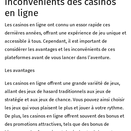
inconvénients des casinos
en ligne
Les casinos en ligne ont connu un essor rapide ces
dernières années, offrant une expérience de jeu unique et
accessible à tous. Cependant, il est important de
considérer les avantages et les inconvénients de ces
plateformes avant de vous lancer dans l’aventure.
Les avantages
Les casinos en ligne offrent une grande variété de jeux,
allant des jeux de hasard traditionnels aux jeux de
stratégie et aux jeux de chance. Vous pouvez ainsi choisir
les jeux qui vous plaisent le plus et jouer à votre rythme.
De plus, les casinos en ligne offrent souvent des bonus et
des promotions attractives, tels que des bonus de