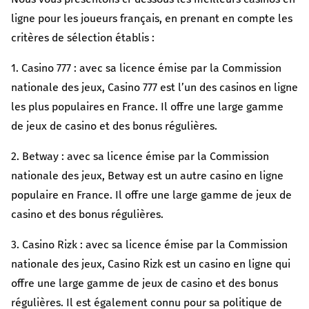
ligne pour les joueurs français, en prenant en compte les
critères de sélection établis :
1. Casino 777 : avec sa licence émise par la Commission
nationale des jeux, Casino 777 est l’un des casinos en ligne
les plus populaires en France. Il offre une large gamme
de jeux de casino et des bonus régulières.
2. Betway : avec sa licence émise par la Commission
nationale des jeux, Betway est un autre casino en ligne
populaire en France. Il offre une large gamme de jeux de
casino et des bonus régulières.
3. Casino Rizk : avec sa licence émise par la Commission
nationale des jeux, Casino Rizk est un casino en ligne qui
offre une large gamme de jeux de casino et des bonus
régulières. Il est également connu pour sa politique de