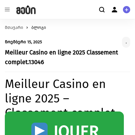
მთავარი
განათლება
ბლოგი
ჩვენ შესახებ
შეცვალე განათლების ხარისხი და მასზე
ჩვენ შესახებ
ნოემბერი 15, 2025
.
ხელმისაწვდომობა
მომხმარებელი
ჯანმრთელობა
Meilleur Casino en ligne 2025 Classement
კითხვა-პასუხი
შექმენი გარემო უკეთესი მენტალური და ფიზიკური
პერსონალური ინფორმაცია
complet.13046
ჯანმრთელობისთვის.
გარემოს დაცვა
მეტი ჩვენზე
Meilleur Casino en
იზრუნე დედამიწის მომავლზე და დაუჭირე მხარი
გაეცანი სახელმძღვანელოს ქრაუდფანდინგის
გარემოსდაცვით ინიციატივებს
შესახებ
ligne 2025 –
სტარტაპი
გააძლიერე უნიკალური პროდუქტები და შექმენი
წაიკითხე მეტი
Classement complet
ინოვაციები.
ცხოველებზე ზრუნვა
JOUER
იზრუნე ცხოველების უკეთეს გარემოზე