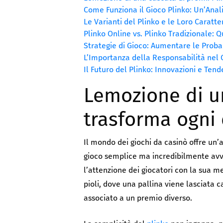
Come Funziona il Gioco Plinko: Un’Anali
Le Varianti del Plinko e le Loro Caratte
Plinko Online vs. Plinko Tradizionale: Q
Strategie di Gioco: Aumentare le Probab
L’Importanza della Responsabilità nel 
Il Futuro del Plinko: Innovazioni e Ten
Lemozione di un
trasforma ogni 
Il mondo dei giochi da casinò offre un’a
gioco semplice ma incredibilmente avv
l’attenzione dei giocatori con la sua m
pioli, dove una pallina viene lasciata c
associato a un premio diverso.