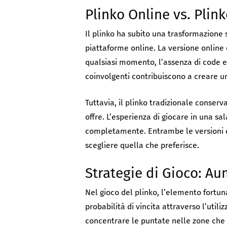
Plinko Online vs. Plin
Il plinko ha subito una trasformazione s
piattaforme online. La versione online 
qualsiasi momento, l’assenza di code e l
coinvolgenti contribuiscono a creare u
Tuttavia, il plinko tradizionale conserv
offre. L’esperienza di giocare in una sa
completamente. Entrambe le versioni de
scegliere quella che preferisce.
Strategie di Gioco: Au
Nel gioco del plinko, l’elemento fortun
probabilità di vincita attraverso l’utili
concentrare le puntate nelle zone che se