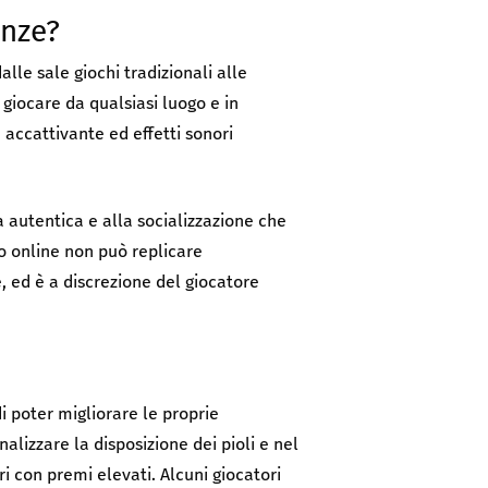
enze?
lle sale giochi tradizionali alle
 giocare da qualsiasi luogo e in
a accattivante ed effetti sonori
a autentica e alla socializzazione che
oco online non può replicare
 ed è a discrezione del giocatore
i poter migliorare le proprie
nalizzare la disposizione dei pioli e nel
i con premi elevati. Alcuni giocatori