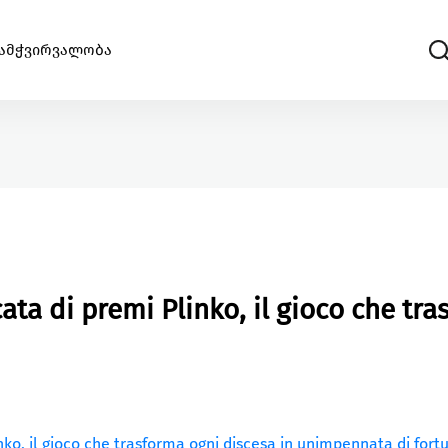
ამჭვირვალობა
სტარტაპი
საწვდომობა
გააძლიერე უნიკალური პროდუქტები და შექ
ინოვაციები.
ცხოველებზე ზრუნვა
რი
იზრუნე ცხოველების უკეთეს გარემოზე
კულტურა/ხელოვნება
ta di premi Plinko, il gioco che tra
ი
შექმენი კულტურულ სივრცეები, განავითარე
კრეატიულობა შენს თემში
nko, il gioco che trasforma ogni discesa in unimpennata di fort