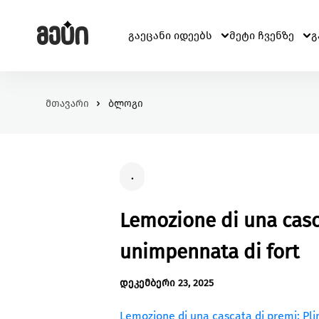
გაეცანი იდეებს
მეტი ჩვენზე
გ
მთავარი
ბლოგი
ჩვენ შესახებ
განათლება
მომხმარებელი
ჩვენ შესახებ
შეცვალე განათლების ხარისხი და მასზე ხელმი
კითხვა-პასუხი
ჯანმრთელობა
პერსონალური ინფორმაცია
შექმენი გარემო უკეთესი მენტალური და ფიზიკუ
.
ჯანმრთელობისთვის.
გარემოს დაცვა
Lemozione di una casca
იზრუნე დედამიწის მომავლზე და დაუჭირე მხარ
გარემოსდაცვით ინიციატივებს
unimpennata di fort
დეკემბერი 23, 2025
Lemozione di una cascata di premi: Pli