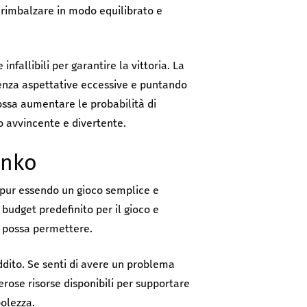
i rimbalzare in modo equilibrato e
nfallibili per garantire la vittoria. La
senza aspettative eccessive e puntando
possa aumentare le probabilità di
co avvincente e divertente.
inko
 pur essendo un gioco semplice e
budget predefinito per il gioco e
si possa permettere.
ddito. Se senti di avere un problema
erose risorse disponibili per supportare
bolezza.