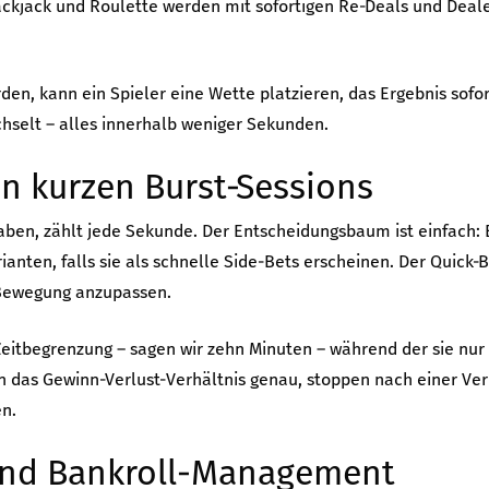
ackjack und Roulette werden mit sofortigen Re‑Deals und Dea
rden, kann ein Spieler eine Wette platzieren, das Ergebnis sofo
hselt – alles innerhalb weniger Sekunden.
in kurzen Burst‑Sessions
aben, zählt jede Sekunde. Der Entscheidungsbaum ist einfach: 
ianten, falls sie als schnelle Side-Bets erscheinen. Der Quick‑
r Bewegung anzupassen.
 Zeitbegrenzung – sagen wir zehn Minuten – während der sie nur 
 das Gewinn‑Verlust-Verhältnis genau, stoppen nach einer Verl
n.
 und Bankroll-Management