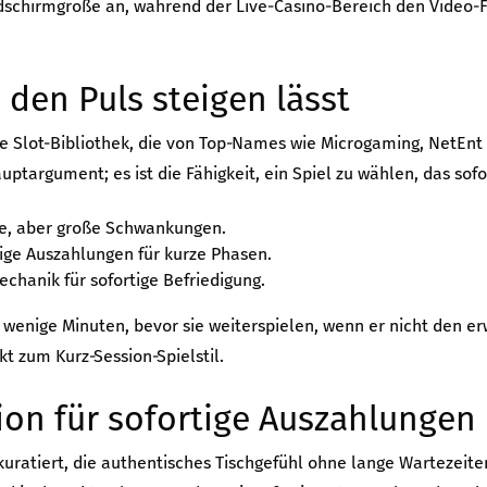
ildschirmgröße an, während der Live-Casino-Bereich den Video-
 den Puls steigen lässt
ige Slot-Bibliothek, die von Top‑Names wie Microgaming, NetEnt
auptargument; es ist die Fähigkeit, ein Spiel zu wählen, das sofo
nne, aber große Schwankungen.
tige Auszahlungen für kurze Phasen.
echanik für sofortige Befriedigung.
 wenige Minuten, bevor sie weiterspielen, wenn er nicht den er
t zum Kurz‑Session‑Spielstil.
tion für sofortige Auszahlungen
 kuratiert, die authentisches Tischgefühl ohne lange Wartezeite