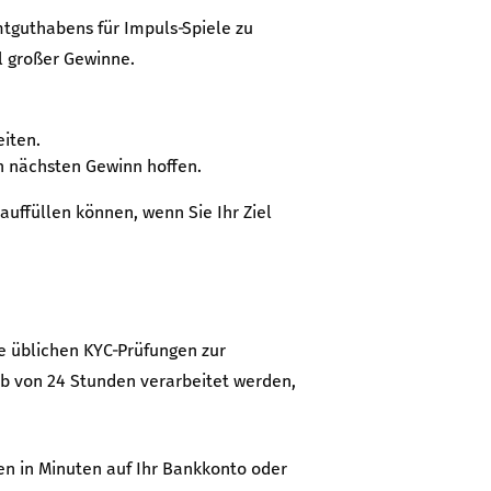
amtguthabens für Impuls‑Spiele zu
l großer Gewinne.
iten.
en nächsten Gewinn hoffen.
auffüllen können, wenn Sie Ihr Ziel
ie üblichen KYC‑Prüfungen zur
lb von 24 Stunden verarbeitet werden,
en in Minuten auf Ihr Bankkonto oder