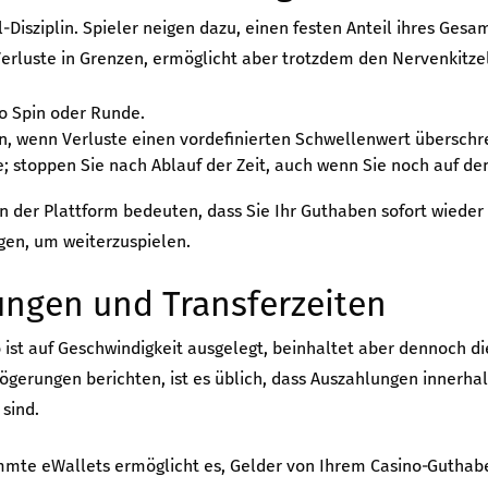
l-Disziplin. Spieler neigen dazu, einen festen Anteil ihres Ges
 Verluste in Grenzen, ermöglicht aber trotzdem den Nervenkitze
o Spin oder Runde.
n, wenn Verluste einen vordefinierten Schwellenwert überschre
; stoppen Sie nach Ablauf der Zeit, auch wenn Sie noch auf d
 der Plattform bedeuten, dass Sie Ihr Guthaben sofort wieder 
gen, um weiterzuspielen.
lungen und Transferzeiten
 ist auf Geschwindigkeit ausgelegt, beinhaltet aber dennoch d
ögerungen berichten, ist es üblich, dass Auszahlungen innerha
sind.
immte eWallets ermöglicht es, Gelder von Ihrem Casino‑Guthab