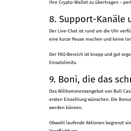
Ihre Crypto-Wallet zu übertragen – per
8. Support-Kanäle
Der Live-Chat ist rund um die Uhr verf
eine kurze Pause machen und keine la
Der FAQ‑Bereich ist knapp und gut organ
Einsatzlimits.
9. Boni, die das sch
Das Willkommensangebot von Bull Casino 
ersten Einzahlung wünschen. Die Bonus
werden können.
Obwohl laufende Aktionen begrenzt sind
Verpflichtung.