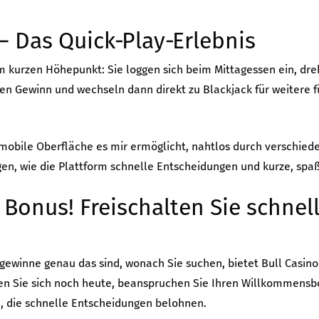
 – Das Quick‑Play‑Erlebnis
em kurzen Höhepunkt: Sie loggen sich beim Mittagessen ein, dr
nen Gewinn und wechseln dann direkt zu Blackjack für weitere f
mobile Oberfläche es mir ermöglicht, nahtlos durch verschiede
gen, wie die Plattform schnelle Entscheidungen und kurze, spaß
 Bonus! Freischalten Sie schnell
gewinne genau das sind, wonach Sie suchen, bietet Bull Casin
eren Sie sich noch heute, beanspruchen Sie Ihren Willkommensb
e, die schnelle Entscheidungen belohnen.