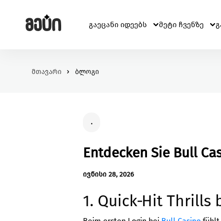
გაეცანი იდეებს
მეტი ჩვენზე
გ
მთავარი
ბლოგი
ჩვენ შესახებ
განათლება
მომხმარებელი
ჩვენ შესახებ
შეცვალე განათლების ხარისხი და მასზე ხელმი
კითხვა-პასუხი
ჯანმრთელობა
პერსონალური ინფორმაცია
შექმენი გარემო უკეთესი მენტალური და ფიზიკუ
.
ჯანმრთელობისთვის.
გარემოს დაცვა
Entdecken Sie Bull Cas
იზრუნე დედამიწის მომავლზე და დაუჭირე მხარ
გარემოსდაცვით ინიციატივებს
ივნისი 28, 2026
1. Quick‑Hit Thrills
Beim ersten Login bei
Bull Casino
fühlt