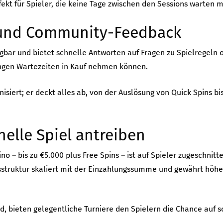
fekt für Spieler, die keine Tage zwischen den Sessions warten 
 und Community-Feedback
ügbar und bietet schnelle Antworten auf Fragen zu Spielregeln 
ngen Wartezeiten in Kauf nehmen können.
isiert; er deckt alles ab, von der Auslösung von Quick Spins bis
nelle Spiel antreiben
– bis zu €5.000 plus Free Spins – ist auf Spieler zugeschnitten
struktur skaliert mit der Einzahlungssumme und gewährt höhere
, bieten gelegentliche Turniere den Spielern die Chance auf s