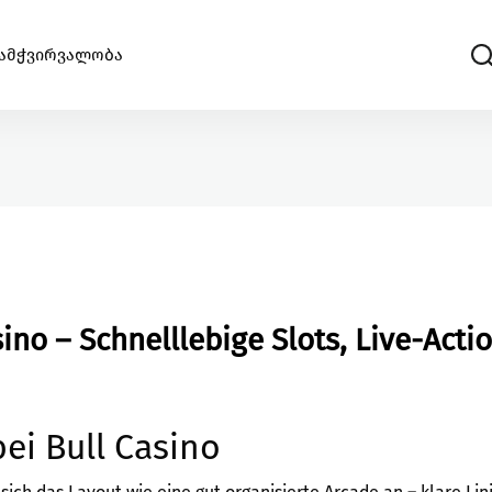
ამჭვირვალობა
სტარტაპი
საწვდომობა
გააძლიერე უნიკალური პროდუქტები და შექ
ინოვაციები.
ცხოველებზე ზრუნვა
რი
იზრუნე ცხოველების უკეთეს გარემოზე
კულტურა/ხელოვნება
ino – Schnelllebige Slots, Live-Act
ი
შექმენი კულტურულ სივრცეები, განავითარე
კრეატიულობა შენს თემში
 bei Bull Casino
 sich das Layout wie eine gut organisierte Arcade an – klare Lin