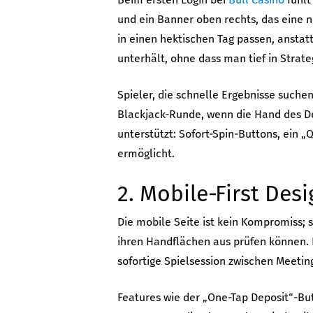
und ein Banner oben rechts, das eine 
in einen hektischen Tag passen, anstat
unterhält, ohne dass man tief in Strat
Spieler, die schnelle Ergebnisse suchen
Blackjack-Runde, wenn die Hand des Dea
unterstützt: Sofort-Spin-Buttons, ein „
ermöglicht.
2. Mobile‑First Des
Die mobile Seite ist kein Kompromiss; 
ihren Handflächen aus prüfen können. Ei
sofortige Spielsession zwischen Meeti
Features wie der „One‑Tap Deposit“-But