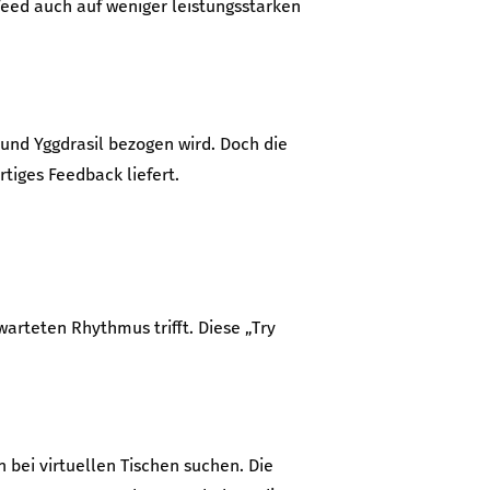
Feed auch auf weniger leistungsstarken
 und Yggdrasil bezogen wird. Doch die
rtiges Feedback liefert.
warteten Rhythmus trifft. Diese „Try
n bei virtuellen Tischen suchen. Die