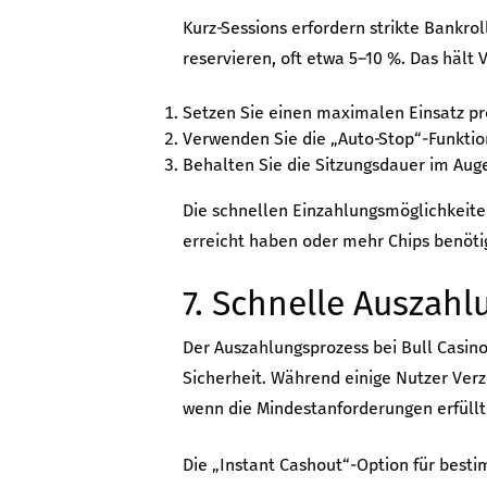
Kurz‑Sessions erfordern strikte Bankrol
reservieren, oft etwa 5–10 %. Das hält
Setzen Sie einen maximalen Einsatz pr
Verwenden Sie die „Auto‑Stop“-Funktio
Behalten Sie die Sitzungsdauer im Auge
Die schnellen Einzahlungsmöglichkeiten
erreicht haben oder mehr Chips benöti
7. Schnelle Auszah
Der Auszahlungsprozess bei Bull Casino
Sicherheit. Während einige Nutzer Verz
wenn die Mindestanforderungen erfüllt 
Die „Instant Cashout“-Option für best