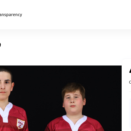
ansparency
თ
Culture/Art
e access
Establish cultural spaces and nurture creativity with
community.
Startup
Foster distinctive products and drive innovation.
Caring for Animals
Champion the creation of a more hospitable enviro
d physical
for animals.