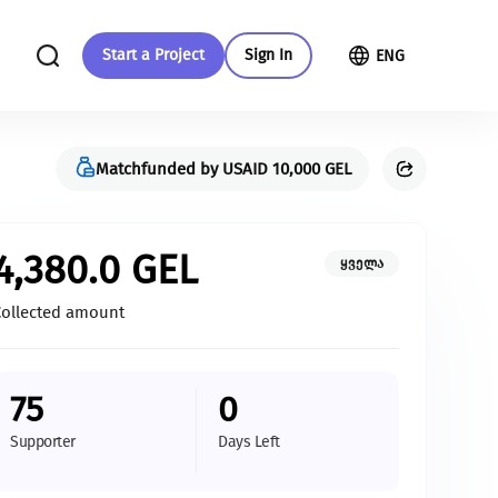
Start a Project
Sign In
ENG
Matchfunded by USAID 10,000 GEL
in your
Give more
More about us
4,380.0
GEL
ყველა
With your support we will be able to
Check out our guide to crowdfunding
Collected amount
provide more changes and more
nment
development
Read more
75
0
All initiatives
Supporter
Days Left