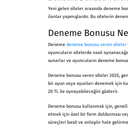
Yeni gelen siteler arasında deneme bon
ilanlar yapmışlardır. Bu sitelerin denem
Deneme Bonusu Nedi
Deneme
deneme bonusu veren siteler 
oyuncuların sitelerde nasıl oynanacağı
sunarlar ve oyuncuların deneme bonuslar
Deneme bonusu veren siteler 2025, genel
bir oyun veya oyunları denemek için kul
20 TL ile oynayabileceğini gösterir.
Deneme bonusu kullanmak için, genellik
etmek için özel bir form doldurması vey
süreçleri basit ve anlaşılır hale getirm