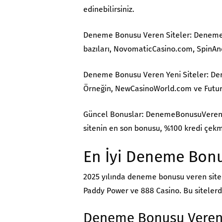
edinebilirsiniz.
Deneme Bonusu Veren Siteler: DenemeBo
bazıları, NovomaticCasino.com, SpinAnd
Deneme Bonusu Veren Yeni Siteler: Den
Örneğin, NewCasinoWorld.com ve FutureB
Güncel Bonuslar: DenemeBonusuVerenSit
sitenin en son bonusu, %100 kredi çekme 
En İyi Deneme Bonu
2025 yılında deneme bonusu veren sitele
Paddy Power ve 888 Casino. Bu sitelerd
Deneme Bonusu Veren 