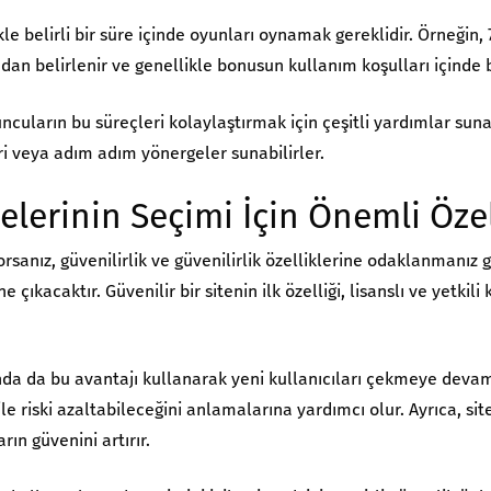
e belirli bir süre içinde oyunları oynamak gereklidir. Örneğin,
ndan belirlenir ve genellikle bonusun kullanım koşulları içinde be
uların bu süreçleri kolaylaştırmak için çeşitli yardımlar sunarl
ri veya adım adım yönergeler sunabilirler.
elerinin Seçimi İçin Önemli Özel
rsanız, güvenilirlik ve güvenilirlik özelliklerine odaklanman
e çıkacaktır. Güvenilir bir sitenin ilk özelliği, lisanslı ve yetkil
da da bu avantajı kullanarak yeni kullanıcıları çekmeye devam e
riski azaltabileceğini anlamalarına yardımcı olur. Ayrıca, sitel
rın güvenini artırır.