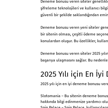
Deneme bonusu veren siteler genellikle 
şifreleme teknolojileri ve kullanıcı bilg
güvenli bir şekilde saklandığından emi
Deneme bonusu veren yeni siteler genelli
bir sitenin olması, çeşitli ödeme seçene
konulardan oluşur. Bu özellikler, kullan
Deneme bonusu veren siteler 2025 yılında
başarıya ulaşmasını sağlar. Bu nedenle
2025 Yılı için En İ
2025 yılı için en iyi deneme bonusu vere
Slotomania – Bu sitenin deneme bonusu, 
hakkında bilgi edinmenize yardımcı olu
Spin Palace – Spin Palace, kullanıcılar