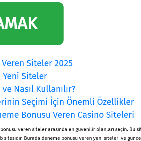
AMAK
Veren Siteler 2025
Yeni Siteler
e Nasıl Kullanılır?
rinin Seçimi İçin Önemli Özellikler
Deneme Bonusu Veren Casino Siteleri
nusu veren siteler arasında en güvenilir olanları seçin. Bu sit
itesidir. Burada deneme bonusu veren yeni siteleri ve güncel