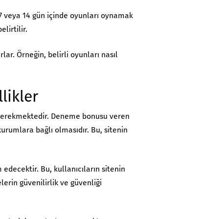
 7 veya 14 gün içinde oyunları oynamak
lirtilir.
ar. Örneğin, belirli oyunları nasıl
likler
ız gerekmektedir. Deneme bonusu veren
i kurumlara bağlı olmasıdır. Bu, sitenin
decektir. Bu, kullanıcıların sitenin
erin güvenilirlik ve güvenliği