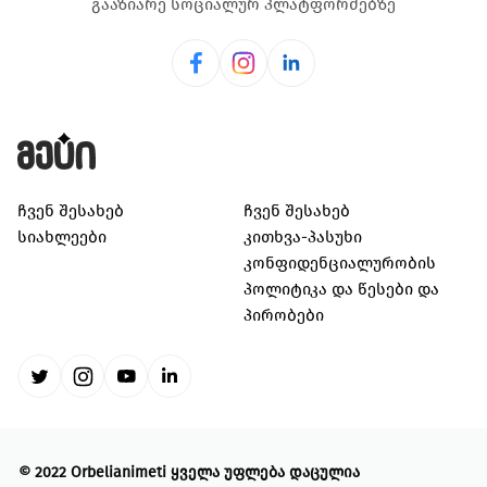
გააზიარე სოციალურ პლატფორმებზე
ჩვენ შესახებ
ჩვენ შესახებ
სიახლეები
კითხვა-პასუხი
კონფიდენციალურობის
პოლიტიკა და წესები და
პირობები
©
2022 Orbelianimeti
ყველა უფლება დაცულია