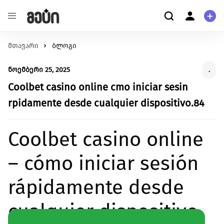
მთავარი
განათლება
ბლოგი
ჩვენ შესახებ
შეცვალე განათლების ხარისხი და მასზე
ჩვენ შესახებ
ნოემბერი 25, 2025
.
ხელმისაწვდომობა
მომხმარებელი
ჯანმრთელობა
Coolbet casino online cmo iniciar sesin
კითხვა-პასუხი
შექმენი გარემო უკეთესი მენტალური და ფიზიკური
პერსონალური ინფორმაცია
rpidamente desde cualquier dispositivo.84
ჯანმრთელობისთვის.
გარემოს დაცვა
მეტი ჩვენზე
Coolbet casino online
იზრუნე დედამიწის მომავლზე და დაუჭირე მხარი
გაეცანი სახელმძღვანელოს ქრაუდფანდინგის
გარემოსდაცვით ინიციატივებს
შესახებ
– cómo iniciar sesión
სტარტაპი
გააძლიერე უნიკალური პროდუქტები და შექმენი
წაიკითხე მეტი
rápidamente desde
ინოვაციები.
ცხოველებზე ზრუნვა
cualquier dispositivo
იზრუნე ცხოველების უკეთეს გარემოზე