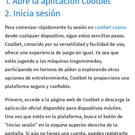
1. Abre la aplicación Coolbet
2. Inicia sesión
Para comenzar rápidamente tu sesión en
coolbet casino
desde cualquier dispositivo, sigue estos sencillos pasos.
Coolbet, conocido por su versatilidad y facilidad de uso,
ofrece una experiencia de juego sin igual. Ya sea que
estés jugando a las máquinas tragamonedas,
participando en torneos de póker o explorando otras
opciones de entretenimiento, Coolbet te proporciona una
plataforma segura y confiable.
Primero, accede a la página web de Coolbet o descarga la
aplicación oficial disponible para dispositivos móviles.
Una vez que estés en la plataforma, busca el botón de
“Iniciar sesión” en la esquina superior derecha de la
pantalla. Si aún no tienes una cuenta, puedes registrarte