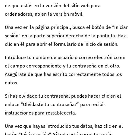
de que estás en la versión del sitio web para
ordenadores, no en la versión móvil.
Una vez en la página principal, busca el botón de “Iniciar
sesión” en la parte superior derecha de la pantalla. Haz
clic en él para abrir el formulario de inicio de sesión.
Introduce tu nombre de usuario o correo electrónico en
el campo correspondiente y tu contraseña en el otro.
Asegúrate de que has escrito correctamente todos los
datos.
Si has olvidado tu contraseña, puedes hacer clic en el
enlace “Olvidaste tu contraseña?” para recibir
instrucciones para restablecerla.
Una vez que hayas introducido tus datos, haz clic en el
botón “Iniciar sesión”. Si todo está correcto, serás