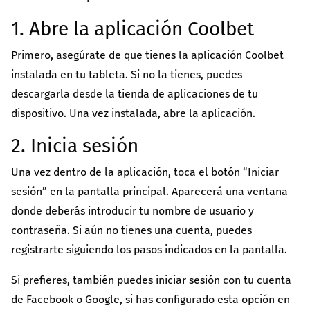
1. Abre la aplicación Coolbet
Primero, asegúrate de que tienes la aplicación Coolbet
instalada en tu tableta. Si no la tienes, puedes
descargarla desde la tienda de aplicaciones de tu
dispositivo. Una vez instalada, abre la aplicación.
2. Inicia sesión
Una vez dentro de la aplicación, toca el botón “Iniciar
sesión” en la pantalla principal. Aparecerá una ventana
donde deberás introducir tu nombre de usuario y
contraseña. Si aún no tienes una cuenta, puedes
registrarte siguiendo los pasos indicados en la pantalla.
Si prefieres, también puedes iniciar sesión con tu cuenta
de Facebook o Google, si has configurado esta opción en