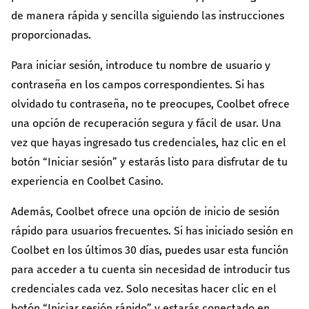
de manera rápida y sencilla siguiendo las instrucciones
proporcionadas.
Para iniciar sesión, introduce tu nombre de usuario y
contraseña en los campos correspondientes. Si has
olvidado tu contraseña, no te preocupes, Coolbet ofrece
una opción de recuperación segura y fácil de usar. Una
vez que hayas ingresado tus credenciales, haz clic en el
botón “Iniciar sesión” y estarás listo para disfrutar de tu
experiencia en Coolbet Casino.
Además, Coolbet ofrece una opción de inicio de sesión
rápido para usuarios frecuentes. Si has iniciado sesión en
Coolbet en los últimos 30 días, puedes usar esta función
para acceder a tu cuenta sin necesidad de introducir tus
credenciales cada vez. Solo necesitas hacer clic en el
botón “Iniciar sesión rápido” y estarás conectado en