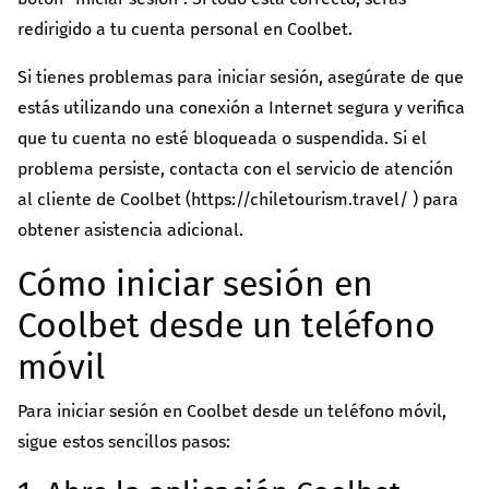
redirigido a tu cuenta personal en Coolbet.
Si tienes problemas para iniciar sesión, asegúrate de que
estás utilizando una conexión a Internet segura y verifica
que tu cuenta no esté bloqueada o suspendida. Si el
problema persiste, contacta con el servicio de atención
al cliente de Coolbet (https://chiletourism.travel/ ) para
obtener asistencia adicional.
Cómo iniciar sesión en
Coolbet desde un teléfono
móvil
Para iniciar sesión en Coolbet desde un teléfono móvil,
sigue estos sencillos pasos: