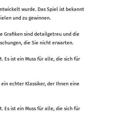
ntwickelt wurde. Das Spiel ist bekannt
pielen und zu gewinnen.
e Grafiken sind detailgetreu und die
schungen, die Sie nicht erwarten.
Es ist ein Muss für alle, die sich für
ein echter Klassiker, der Ihnen eine
Es ist ein Muss für alle, die sich für