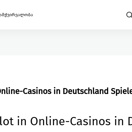
ამჭვირვალობა
სტარტაპი
საწვდომობა
გააძლიერე უნიკალური პროდუქტები და შექ
ინოვაციები.
ცხოველებზე ზრუნვა
რი
იზრუნე ცხოველების უკეთეს გარემოზე
კულტურა/ხელოვნება
Online-Casinos in Deutschland Spiel
ი
შექმენი კულტურულ სივრცეები, განავითარე
კრეატიულობა შენს თემში
lot in Online-Casinos in