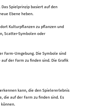
 Das Spielprinzip basiert auf den
e neue Ebene heben.
 dort Kulturpflanzen zu pflanzen und
en, Scatter-Symbolen oder
 der Farm-Umgebung. Die Symbole sind
 auf der Farm zu finden sind. Die Grafik
 erkennen kann, die den Spielererlebnis
 die auf der Farm zu finden sind. Es
n können.