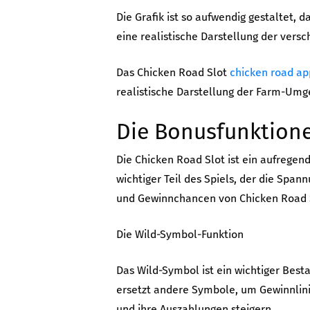
Die Grafik ist so aufwendig gestaltet, 
eine realistische Darstellung der versc
Das Chicken Road Slot
chicken road ap
realistische Darstellung der Farm-Umge
Die Bonusfunktion
Die Chicken Road Slot ist ein aufregen
wichtiger Teil des Spiels, der die Sp
und Gewinnchancen von Chicken Road S
Die Wild-Symbol-Funktion
Das Wild-Symbol ist ein wichtiger Best
ersetzt andere Symbole, um Gewinnlini
und ihre Auszahlungen steigern.