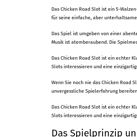
Das Chicken Road Slot ist ein 5-Walzen
für seine einfache, aber unterhaltsame
Das Spiel ist umgeben von einer abente
Musik ist atemberaubend. Die Spielmech
Das Chicken Road Slot ist ein echter Klas
Slots interessieren und eine einzigarti
Wenn Sie noch nie das Chicken Road Slot
unvergessliche Spielerfahrung bereiten
Das Chicken Road Slot ist ein echter Klas
Slots interessieren und eine einzigarti
Das Spielprinzip un