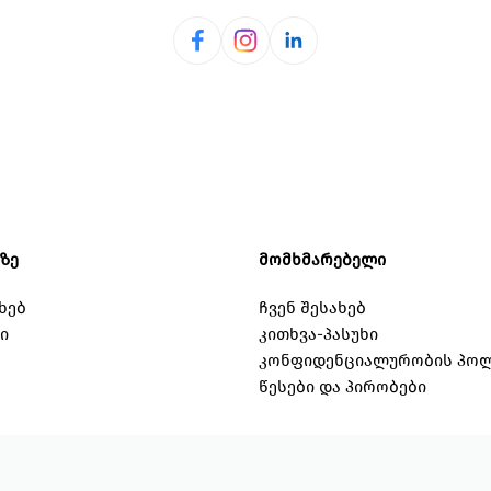
ნზე
მომხმარებელი
ხებ
ჩვენ შესახებ
ი
კითხვა-პასუხი
კონფიდენციალურობის პოლ
წესები და პირობები