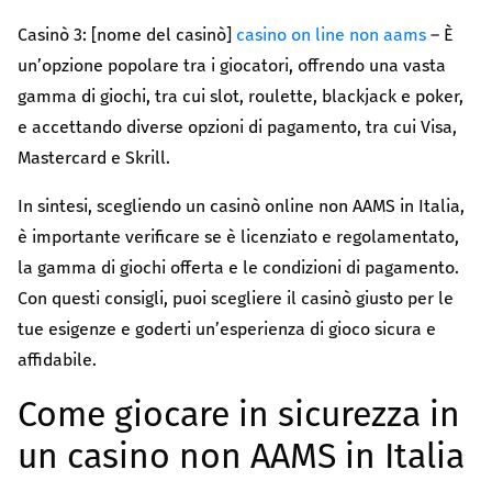
Casinò 3: [nome del casinò]
casino on line non aams
– È
un’opzione popolare tra i giocatori, offrendo una vasta
gamma di giochi, tra cui slot, roulette, blackjack e poker,
e accettando diverse opzioni di pagamento, tra cui Visa,
Mastercard e Skrill.
In sintesi, scegliendo un casinò online non AAMS in Italia,
è importante verificare se è licenziato e regolamentato,
la gamma di giochi offerta e le condizioni di pagamento.
Con questi consigli, puoi scegliere il casinò giusto per le
tue esigenze e goderti un’esperienza di gioco sicura e
affidabile.
Come giocare in sicurezza in
un casino non AAMS in Italia