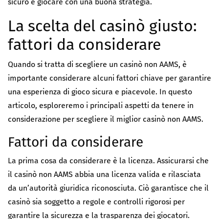
sicuro e giocare con una buona strategia.
La scelta del casinò giusto:
fattori da considerare
Quando si tratta di scegliere un casinò non AAMS, è
importante considerare alcuni fattori chiave per garantire
una esperienza di gioco sicura e piacevole. In questo
articolo, esploreremo i principali aspetti da tenere in
considerazione per scegliere il miglior casinò non AAMS.
Fattori da considerare
La prima cosa da considerare è la licenza. Assicurarsi che
il casinò non AAMS abbia una licenza valida e rilasciata
da un’autorità giuridica riconosciuta. Ciò garantisce che il
casinò sia soggetto a regole e controlli rigorosi per
garantire la sicurezza e la trasparenza dei giocatori.