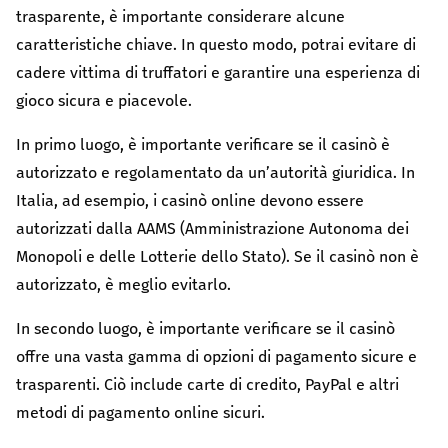
trasparente, è importante considerare alcune
caratteristiche chiave. In questo modo, potrai evitare di
cadere vittima di truffatori e garantire una esperienza di
gioco sicura e piacevole.
In primo luogo, è importante verificare se il casinò è
autorizzato e regolamentato da un’autorità giuridica. In
Italia, ad esempio, i casinò online devono essere
autorizzati dalla AAMS (Amministrazione Autonoma dei
Monopoli e delle Lotterie dello Stato). Se il casinò non è
autorizzato, è meglio evitarlo.
In secondo luogo, è importante verificare se il casinò
offre una vasta gamma di opzioni di pagamento sicure e
trasparenti. Ciò include carte di credito, PayPal e altri
metodi di pagamento online sicuri.