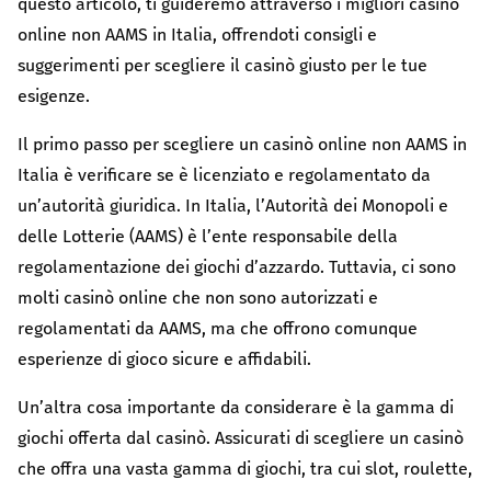
questo articolo, ti guideremo attraverso i migliori casinò
online non AAMS in Italia, offrendoti consigli e
suggerimenti per scegliere il casinò giusto per le tue
esigenze.
Il primo passo per scegliere un casinò online non AAMS in
Italia è verificare se è licenziato e regolamentato da
un’autorità giuridica. In Italia, l’Autorità dei Monopoli e
delle Lotterie (AAMS) è l’ente responsabile della
regolamentazione dei giochi d’azzardo. Tuttavia, ci sono
molti casinò online che non sono autorizzati e
regolamentati da AAMS, ma che offrono comunque
esperienze di gioco sicure e affidabili.
Un’altra cosa importante da considerare è la gamma di
giochi offerta dal casinò. Assicurati di scegliere un casinò
che offra una vasta gamma di giochi, tra cui slot, roulette,