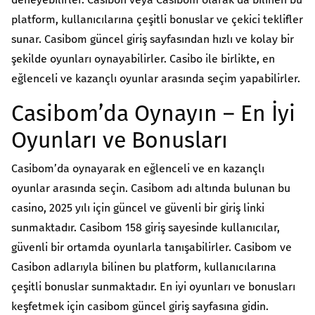
platform, kullanıcılarına çeşitli bonuslar ve çekici teklifler
sunar. Casibom güncel giriş sayfasından hızlı ve kolay bir
şekilde oyunları oynayabilirler. Casibo ile birlikte, en
eğlenceli ve kazançlı oyunlar arasında seçim yapabilirler.
Casibom’da Oynayın – En İyi
Oyunları ve Bonusları
Casibom’da oynayarak en eğlenceli ve en kazançlı
oyunlar arasında seçin. Casibom adı altında bulunan bu
casino, 2025 yılı için güncel ve güvenli bir giriş linki
sunmaktadır. Casibom 158 giriş sayesinde kullanıcılar,
güvenli bir ortamda oyunlarla tanışabilirler. Casibom ve
Casibon adlarıyla bilinen bu platform, kullanıcılarına
çeşitli bonuslar sunmaktadır. En iyi oyunları ve bonusları
keşfetmek için casibom güncel giriş sayfasına gidin.