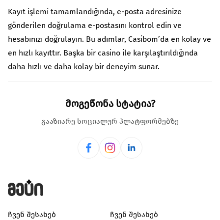
Kayıt işlemi tamamlandığında, e-posta adresinize
gönderilen doğrulama e-postasını kontrol edin ve
hesabınızı doğrulayın. Bu adımlar, Casibom’da en kolay ve
en hızlı kayıttır. Başka bir casino ile karşılaştırıldığında
daha hızlı ve daha kolay bir deneyim sunar.
მოგეწონა სტატია?
გააზიარე სოციალურ პლატფორმებზე
ჩვენ შესახებ
ჩვენ შესახებ