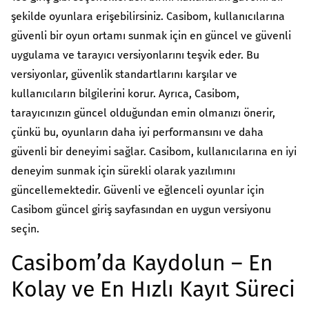
şekilde oyunlara erişebilirsiniz. Casibom, kullanıcılarına
güvenli bir oyun ortamı sunmak için en güncel ve güvenli
uygulama ve tarayıcı versiyonlarını teşvik eder. Bu
versiyonlar, güvenlik standartlarını karşılar ve
kullanıcıların bilgilerini korur. Ayrıca, Casibom,
tarayıcınızın güncel olduğundan emin olmanızı önerir,
çünkü bu, oyunların daha iyi performansını ve daha
güvenli bir deneyimi sağlar. Casibom, kullanıcılarına en iyi
deneyim sunmak için sürekli olarak yazılımını
güncellemektedir. Güvenli ve eğlenceli oyunlar için
Casibom güncel giriş sayfasından en uygun versiyonu
seçin.
Casibom’da Kaydolun – En
Kolay ve En Hızlı Kayıt Süreci