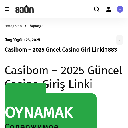
მთავარი
განათლება
ბლოგი
ჩვენ შესახებ
შეცვალე განათლების ხარისხი და მასზე
ჩვენ შესახებ
ნოემბერი 23, 2025
.
ხელმისაწვდომობა
მომხმარებელი
ჯანმრთელობა
Casibom – 2025 Gncel Casino Giri Linki.1883
კითხვა-პასუხი
შექმენი გარემო უკეთესი მენტალური და ფიზიკური
პერსონალური ინფორმაცია
ჯანმრთელობისთვის.
Casibom – 2025 Güncel
გარემოს დაცვა
მეტი ჩვენზე
იზრუნე დედამიწის მომავლზე და დაუჭირე მხარი
Casino Giriş Linki
გაეცანი სახელმძღვანელოს ქრაუდფანდინგის
გარემოსდაცვით ინიციატივებს
შესახებ
სტარტაპი
გააძლიერე უნიკალური პროდუქტები და შექმენი
წაიკითხე მეტი
OYNAMAK
ინოვაციები.
ცხოველებზე ზრუნვა
იზრუნე ცხოველების უკეთეს გარემოზე
Содержимое