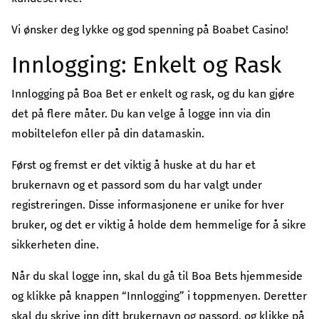
Vi ønsker deg lykke og god spenning på Boabet Casino!
Innlogging: Enkelt og Rask
Innlogging på Boa Bet er enkelt og rask, og du kan gjøre
det på flere måter. Du kan velge å logge inn via din
mobiltelefon eller på din datamaskin.
Først og fremst er det viktig å huske at du har et
brukernavn og et passord som du har valgt under
registreringen. Disse informasjonene er unike for hver
bruker, og det er viktig å holde dem hemmelige for å sikre
sikkerheten dine.
Når du skal logge inn, skal du gå til Boa Bets hjemmeside
og klikke på knappen “Innlogging” i toppmenyen. Deretter
skal du skrive inn ditt brukernavn og passord, og klikke på