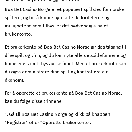
Boa Bet Casino Norge er et populært spillsted for norske
spillere, og for å kunne nyte alle de fordelerne og
mulighetene som tilbys, er det nødvendig å ha et
brukerkonto.
Et brukerkonto på Boa Bet Casino Norge gir deg tilgang til
dine spill og vinn, og du kan nyte alle de spillefunnene og
bonusene som tilbys av casinoet. Med et brukerkonto kan
du også administrere dine spill og kontrollere din
økonomi.
For å opprette et brukerkonto på Boa Bet Casino Norge,
kan du følge disse trinnene:
1. Gå til Boa Bet Casino Norge og klikk på knappen
“Registrer” eller “Opprette brukerkonto”.