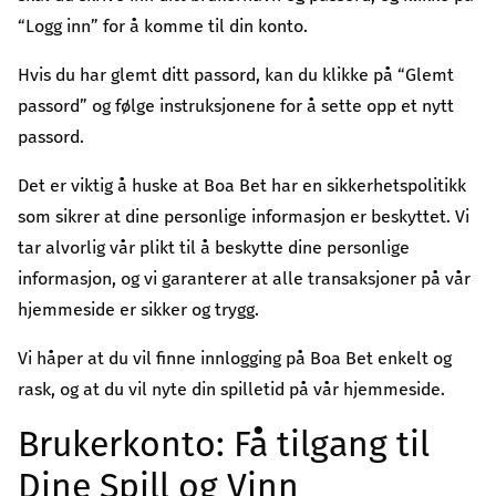
“Logg inn” for å komme til din konto.
Hvis du har glemt ditt passord, kan du klikke på “Glemt
passord” og følge instruksjonene for å sette opp et nytt
passord.
Det er viktig å huske at Boa Bet har en sikkerhetspolitikk
som sikrer at dine personlige informasjon er beskyttet. Vi
tar alvorlig vår plikt til å beskytte dine personlige
informasjon, og vi garanterer at alle transaksjoner på vår
hjemmeside er sikker og trygg.
Vi håper at du vil finne innlogging på Boa Bet enkelt og
rask, og at du vil nyte din spilletid på vår hjemmeside.
Brukerkonto: Få tilgang til
Dine Spill og Vinn