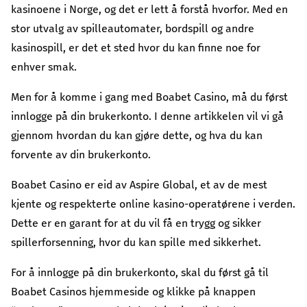
kasinoene i Norge, og det er lett å forstå hvorfor. Med en
stor utvalg av spilleautomater, bordspill og andre
kasinospill, er det et sted hvor du kan finne noe for
enhver smak.
Men for å komme i gang med Boabet Casino, må du først
innlogge på din brukerkonto. I denne artikkelen vil vi gå
gjennom hvordan du kan gjøre dette, og hva du kan
forvente av din brukerkonto.
Boabet Casino er eid av Aspire Global, et av de mest
kjente og respekterte online kasino-operatørene i verden.
Dette er en garant for at du vil få en trygg og sikker
spillerforsenning, hvor du kan spille med sikkerhet.
For å innlogge på din brukerkonto, skal du først gå til
Boabet Casinos hjemmeside og klikke på knappen