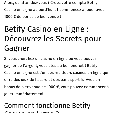
Alors, qu’attendez-vous ? Créez votre compte Betify
Casino en Ligne aujourd’hui et commencez à jouer avec
1000 € de bonus de bienvenue !
Betify Casino en Ligne :
Découvrez les Secrets pour
Gagner
Si vous cherchez un casino en ligne où vous pouvez
gagner de l’argent, vous êtes au bon endroit ! Betify
Casino en Ligne est l’un des meilleurs casinos en ligne qui
offre des jeux de hasard et des paris sportifs. Avec un
bonus de bienvenue de 1000 €, vous pouvez commencer à
jouer immédiatement.
Comment fonctionne Betify