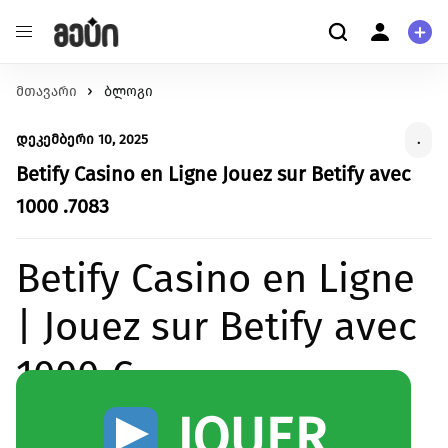
მთავარი
განათლება
ბლოგი
ჩვენ შესახებ
შეცვალე განათლების ხარისხი და მასზე
ჩვენ შესახებ
დეკემბერი 10, 2025
.
ხელმისაწვდომობა
მომხმარებელი
ჯანმრთელობა
Betify Casino en Ligne Jouez sur Betify avec
კითხვა-პასუხი
შექმენი გარემო უკეთესი მენტალური და ფიზიკური
პერსონალური ინფორმაცია
1000 .7083
ჯანმრთელობისთვის.
გარემოს დაცვა
მეტი ჩვენზე
Betify Casino en Ligne
იზრუნე დედამიწის მომავლზე და დაუჭირე მხარი
გაეცანი სახელმძღვანელოს ქრაუდფანდინგის
გარემოსდაცვით ინიციატივებს
შესახებ
| Jouez sur Betify avec
სტარტაპი
გააძლიერე უნიკალური პროდუქტები და შექმენი
წაიკითხე მეტი
1000 €
ინოვაციები.
ცხოველებზე ზრუნვა
JOUER
იზრუნე ცხოველების უკეთეს გარემოზე