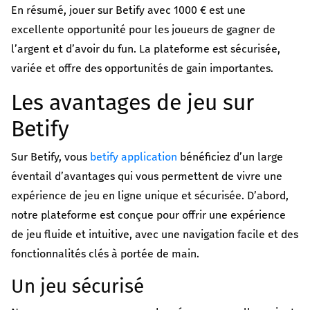
En résumé, jouer sur Betify avec 1000 € est une
excellente opportunité pour les joueurs de gagner de
l’argent et d’avoir du fun. La plateforme est sécurisée,
variée et offre des opportunités de gain importantes.
Les avantages de jeu sur
Betify
Sur Betify, vous
betify application
bénéficiez d’un large
éventail d’avantages qui vous permettent de vivre une
expérience de jeu en ligne unique et sécurisée. D’abord,
notre plateforme est conçue pour offrir une expérience
de jeu fluide et intuitive, avec une navigation facile et des
fonctionnalités clés à portée de main.
Un jeu sécurisé