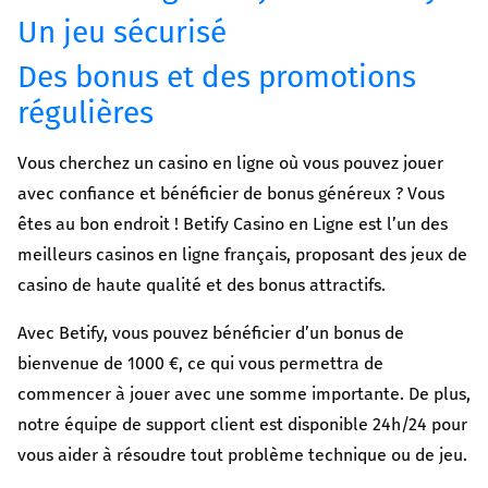
Un jeu sécurisé
Des bonus et des promotions
régulières
Vous cherchez un casino en ligne où vous pouvez jouer
avec confiance et bénéficier de bonus généreux ? Vous
êtes au bon endroit ! Betify Casino en Ligne est l’un des
meilleurs casinos en ligne français, proposant des jeux de
casino de haute qualité et des bonus attractifs.
Avec Betify, vous pouvez bénéficier d’un bonus de
bienvenue de 1000 €, ce qui vous permettra de
commencer à jouer avec une somme importante. De plus,
notre équipe de support client est disponible 24h/24 pour
vous aider à résoudre tout problème technique ou de jeu.