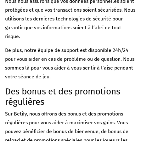
Nous nous assurons que vos données personnelles soient
protégées et que vos transactions soient sécurisées. Nous
utilisons les dernières technologies de sécurité pour
garantir que vos informations soient à l’abri de tout
risque.
De plus, notre équipe de support est disponible 24h/24
pour vous aider en cas de problème ou de question. Nous
sommes là pour vous aider à vous sentir à l’aise pendant
votre séance de jeu.
Des bonus et des promotions
régulières
Sur Betify, nous offrons des bonus et des promotions
régulières pour vous aider à maximiser vos gains. Vous
pouvez bénéficier de bonus de bienvenue, de bonus de
reload et de promotions spéciales pour les joueurs les